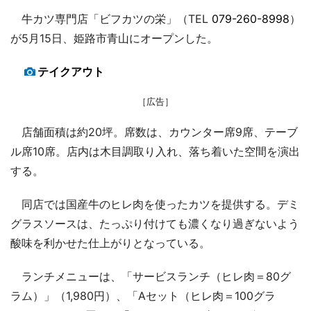
牛カツ専門店「ビフカツの栄」（TEL
079-260-8998
）
が5月15日、姫路市青山にオープンした。
テイクアウト
［広告］
店舗面積は約20坪。席数は、カウンター席9席、テーブ
ル席10席。店内は木目調取り入れ、落ち着いた空間を演出
する。
同店では国産牛のヒレ肉を使ったカツを提供する。デミ
グラスソースは、たっぷり付けても濃くなり過ぎないよう
酸味を利かせた仕上がりとなっている。
ランチメニューは、「サービスランチ（ヒレ肉＝80グ
ラム）」（1,980円）、「Aセット（ヒレ肉＝100グラ