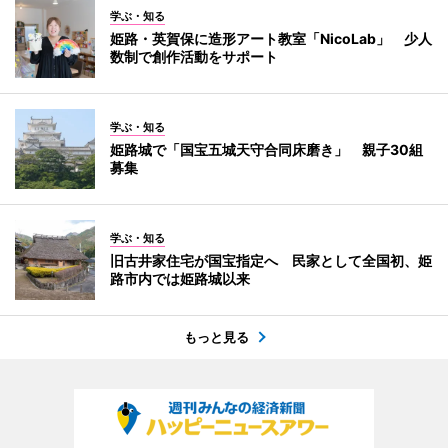
学ぶ・知る
姫路・英賀保に造形アート教室「NicoLab」 少人
数制で創作活動をサポート
学ぶ・知る
姫路城で「国宝五城天守合同床磨き」 親子30組
募集
学ぶ・知る
旧古井家住宅が国宝指定へ 民家として全国初、姫
路市内では姫路城以来
もっと見る