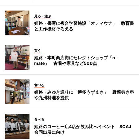
見る・遊ぶ
姫路・書写に複合学習施設「オティウナ」 教育書
と工作機材そろえる
買う
姫路・本町商店街にセレクトショップ「n-
mate」 古着や家具など500点
食べる
姫路・みゆき通りに「博多うずまき」 野菜巻き串
や九州料理を提供
食べる
姫路のコーヒー店4店が飲み比べイベント SCAJ
合同出展に向け