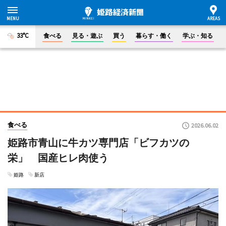
33°C
食べる
見る・遊ぶ
買う
暮らす・働く
学ぶ・知る
食べる
2026.06.02
姫路市青山に牛カツ専門店「ビフカツの
栄」 国産ヒレ肉使う
姫路
新店