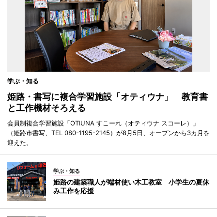
学ぶ・知る
姫路・書写に複合学習施設「オティウナ」 教育書
と工作機材そろえる
会員制複合学習施設「OTIUNA すこーれ（オティウナ スコーレ）」
（姫路市書写、TEL 080-1195-2145）が8月5日、オープンから3カ月を
迎えた。
学ぶ・知る
姫路の建築職人が端材使い木工教室 小学生の夏休
み工作を応援