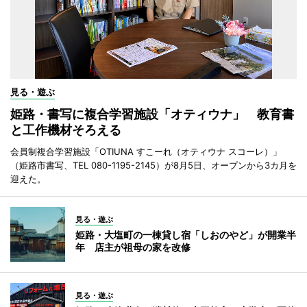
見る・遊ぶ
姫路・書写に複合学習施設「オティウナ」 教育書
と工作機材そろえる
会員制複合学習施設「OTIUNA すこーれ（オティウナ スコーレ）」
（姫路市書写、TEL 080-1195-2145）が8月5日、オープンから3カ月を
迎えた。
見る・遊ぶ
姫路・大塩町の一棟貸し宿「しおのやど」が開業半
年 店主が祖母の家を改修
見る・遊ぶ