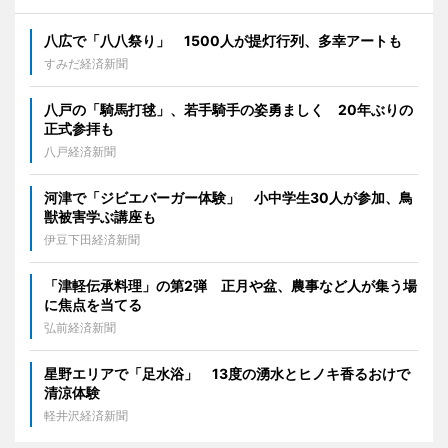
八広で「八八祭り」 1500人が提灯行列、多幸アートも
すみだ経済新聞
八戸の「騎馬打毬」、若手騎手の姿勇ましく 20年ぶりの
正式参拝も
八戸経済新聞
河津で「ジビエバーガー体験」 小中学生30人が参加、鳥
獣被害学ぶ講座も
伊豆下田経済新聞
「津軽伝承料理」の第2弾 正月や盆、農事など人が集う場
に焦点を当てる
弘前経済新聞
星野エリアで「足水浴」 13度の湧水とヒノキ香るおけで
清涼体験
軽井沢経済新聞