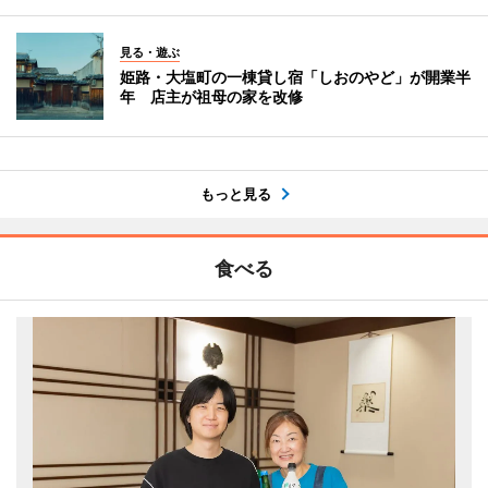
見る・遊ぶ
姫路・大塩町の一棟貸し宿「しおのやど」が開業半
年 店主が祖母の家を改修
もっと見る
食べる