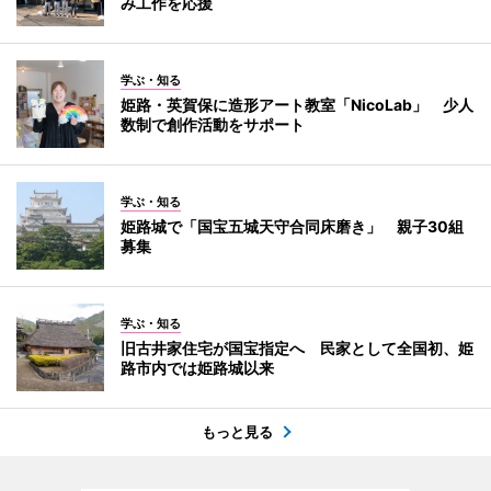
み工作を応援
学ぶ・知る
姫路・英賀保に造形アート教室「NicoLab」 少人
数制で創作活動をサポート
学ぶ・知る
姫路城で「国宝五城天守合同床磨き」 親子30組
募集
学ぶ・知る
旧古井家住宅が国宝指定へ 民家として全国初、姫
路市内では姫路城以来
もっと見る