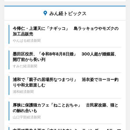
みん経トピックス
今帰仁・上運天に「ナギッコ」 島ラッキョウやモズクの
加工品販売
やんばる経済新聞
墨田区役所、「令和8年8月8日婚」 300人超が婚姻届、
開庁前から長い列
すみだ経済新聞
浦和で「親子の居場所なつまつり」 浴衣姿でヨーヨー釣
りや和太鼓楽しむ
浦和経済新聞
厚狭に保護猫カフェ「ねことおちゃ」 古民家改築、猫と
の触れ合いも
山口宇部経済新聞