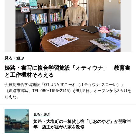
見る・遊ぶ
姫路・書写に複合学習施設「オティウナ」 教育書
と工作機材そろえる
会員制複合学習施設「OTIUNA すこーれ（オティウナ スコーレ）」
（姫路市書写、TEL 080-1195-2145）が8月5日、オープンから3カ月を
迎えた。
見る・遊ぶ
姫路・大塩町の一棟貸し宿「しおのやど」が開業半
年 店主が祖母の家を改修