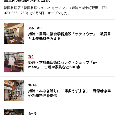
韓国料理店「韓国料理ジュミネ キッチン」（姫路市城東町野田、TEL
079-256-1253）が8月5日、オープンした。
見る・遊ぶ
姫路・書写に複合学習施設「オティウナ」 教育書
と工作機材そろえる
買う
姫路・本町商店街にセレクトショップ「n-
mate」 古着や家具など500点
食べる
姫路・みゆき通りに「博多うずまき」 野菜巻き串
や九州料理を提供
食べる