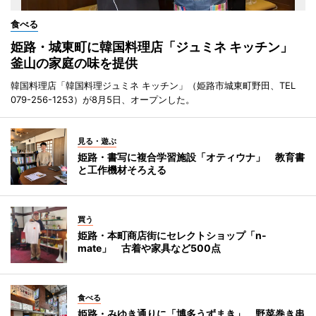
食べる
姫路・城東町に韓国料理店「ジュミネ キッチン」
釜山の家庭の味を提供
韓国料理店「韓国料理ジュミネ キッチン」（姫路市城東町野田、TEL
079-256-1253）が8月5日、オープンした。
見る・遊ぶ
姫路・書写に複合学習施設「オティウナ」 教育書
と工作機材そろえる
買う
姫路・本町商店街にセレクトショップ「n-
mate」 古着や家具など500点
食べる
姫路・みゆき通りに「博多うずまき」 野菜巻き串