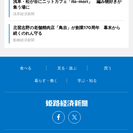
浅草・松が谷にニットカフェ「ito-mori」 編み物好きが
集う場に
浅草経済新聞
北習志野の老舗精肉店「鳥吉」が創業170周年 幕末から
続くのれん守る
船橋経済新聞
食べる
見る・遊ぶ
買う
暮らす・働く
学ぶ・知る