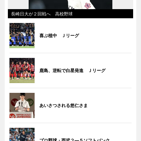
長崎日大が２回戦へ 高校野球
喜ぶ植中 Ｊリーグ
鹿島、逆転で白星発進 Ｊリーグ
あいさつされる悠仁さま
プロ野球・西武２―５ソフトバンク