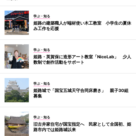
学ぶ・知る
姫路の建築職人が端材使い木工教室 小学生の夏休
み工作を応援
学ぶ・知る
姫路・英賀保に造形アート教室「NicoLab」 少人
数制で創作活動をサポート
学ぶ・知る
姫路城で「国宝五城天守合同床磨き」 親子30組
募集
学ぶ・知る
旧古井家住宅が国宝指定へ 民家として全国初、姫
路市内では姫路城以来