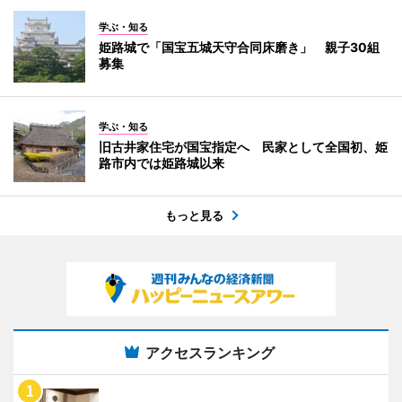
学ぶ・知る
姫路城で「国宝五城天守合同床磨き」 親子30組
募集
学ぶ・知る
旧古井家住宅が国宝指定へ 民家として全国初、姫
路市内では姫路城以来
もっと見る
アクセスランキング