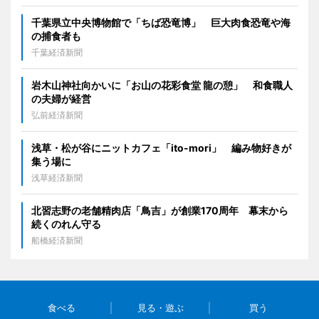
千葉県立中央博物館で「ちば恐竜博」 巨大肉食恐竜や海
の捕食者も
千葉経済新聞
岩木山神社向かいに「お山の花彩食堂 龍の憩」 和食職人
の夫婦が経営
弘前経済新聞
浅草・松が谷にニットカフェ「ito-mori」 編み物好きが
集う場に
浅草経済新聞
北習志野の老舗精肉店「鳥吉」が創業170周年 幕末から
続くのれん守る
船橋経済新聞
食べる
見る・遊ぶ
買う