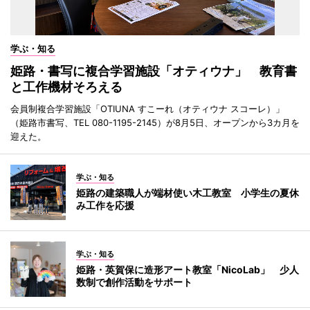
学ぶ・知る
姫路・書写に複合学習施設「オティウナ」 教育書
と工作機材そろえる
会員制複合学習施設「OTIUNA すこーれ（オティウナ スコーレ）」
（姫路市書写、TEL 080-1195-2145）が8月5日、オープンから3カ月を
迎えた。
学ぶ・知る
姫路の建築職人が端材使い木工教室 小学生の夏休
み工作を応援
学ぶ・知る
姫路・英賀保に造形アート教室「NicoLab」 少人
数制で創作活動をサポート