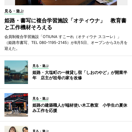
見る・遊ぶ
姫路・書写に複合学習施設「オティウナ」 教育書
と工作機材そろえる
会員制複合学習施設「OTIUNA すこーれ（オティウナ スコーレ）」
（姫路市書写、TEL 080-1195-2145）が8月5日、オープンから3カ月を
迎えた。
見る・遊ぶ
姫路・大塩町の一棟貸し宿「しおのやど」が開業半
年 店主が祖母の家を改修
見る・遊ぶ
姫路の建築職人が端材使い木工教室 小学生の夏休
み工作を応援
見る・遊ぶ