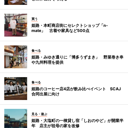
買う
姫路・本町商店街にセレクトショップ「n-
mate」 古着や家具など500点
食べる
姫路・みゆき通りに「博多うずまき」 野菜巻き串
や九州料理を提供
食べる
姫路のコーヒー店4店が飲み比べイベント SCAJ
合同出展に向け
見る・遊ぶ
姫路・大塩町の一棟貸し宿「しおのやど」が開業半
年 店主が祖母の家を改修