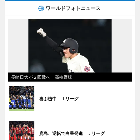
ワールドフォトニュース
長崎日大が２回戦へ 高校野球
喜ぶ植中 Ｊリーグ
鹿島、逆転で白星発進 Ｊリーグ