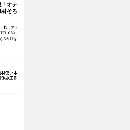
設「オテ
機材そろ
こーれ（オテ
L 080-
から3カ月を
端材使い木
夏休み工作