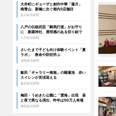
大井町にギョーザと創作中華「蓮月」
南青山、新橋に次ぐ都内3店舗目
品川経済新聞
八戸の伝統武芸「騎馬打毬」がお守り
に 新羅神社、透明感のある切り絵で
八戸経済新聞
さいたまで子ども向け体験イベント「夏
ラボ」 救命や防犯学ぶ
浦和経済新聞
飯田「ギャラリー南無」の睡蓮池 赤い
スイレンが見頃迎える
飯田経済新聞
梅田・うめきた公園に「雲海」出現 昼
と夜で異なる演出、昨年は50万人来場
梅田経済新聞