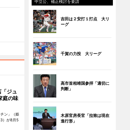
中立公、補正検討を要請
吉田は２安打１打点 大リ
ーグ
千賀の力投 大リーグ
高市首相靖国参拝「適切に
判断」
店「ジュ
家庭の味
ッチン」（姫
木原官房長官「拉致は現在
53）が8月5
進行形」