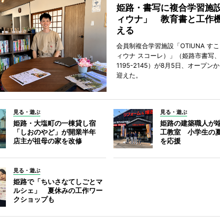
姫路・書写に複合学習施
ィウナ」 教育書と工作
える
会員制複合学習施設「OTIUNA す
ィウナ スコーレ）」（姫路市書写、TE
1195-2145）が8月5日、オープン
迎えた。
見る・遊ぶ
見る・遊ぶ
姫路・大塩町の一棟貸し宿
姫路の建築職人が
「しおのやど」が開業半年
工教室 小学生の
店主が祖母の家を改修
を応援
見る・遊ぶ
姫路で「ちいさなてしごとマ
ルシェ」 夏休みの工作ワー
クショップも