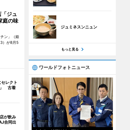
店「ジュ
家庭の味
ジュミネスンニュン
ッチン」（姫
53）が8月5
もっと見る
ワールドフォトニュース
にセレクト
e」 古着
4店が飲み
AJ合同出