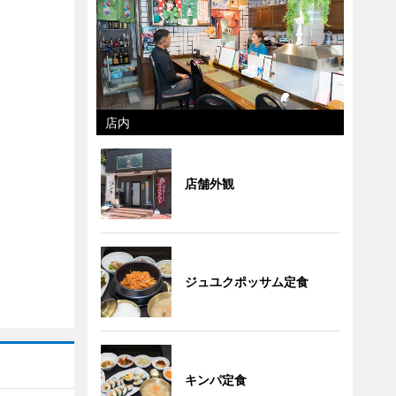
店内
店舗外観
ジュユクポッサム定食
キンパ定食