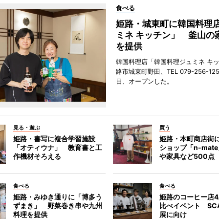
食べる
姫路・城東町に韓国料理
ミネ キッチン」 釜山の
を提供
韓国料理店「韓国料理ジュミネ キ
路市城東町野田、TEL 079-256-12
日、オープンした。
見る・遊ぶ
買う
姫路・書写に複合学習施設
姫路・本町商店街
「オティウナ」 教育書と工
ショップ「n-mat
作機材そろえる
や家具など500点
食べる
食べる
姫路・みゆき通りに「博多う
姫路のコーヒー店
ずまき」 野菜巻き串や九州
比べイベント SC
料理を提供
展に向け