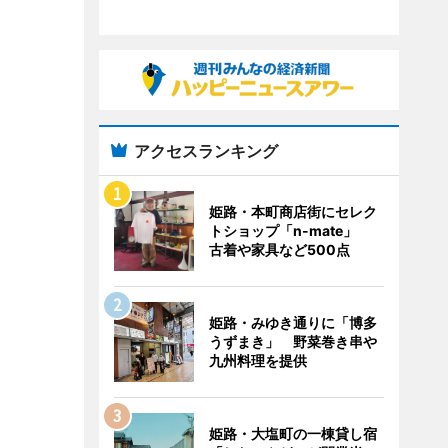
アクセスランキング
姫路・本町商店街にセレク
トショップ「n-mate」
古着や家具など500点
姫路・みゆき通りに「博多
うずまき」 野菜巻き串や
九州料理を提供
姫路・大塩町の一棟貸し宿