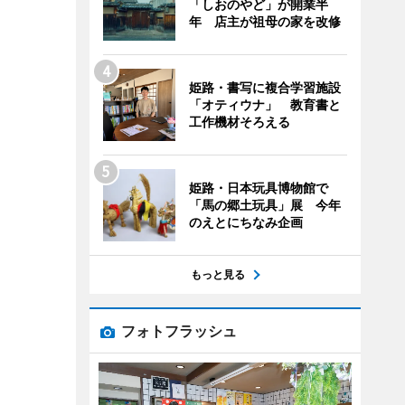
「しおのやど」が開業半
年 店主が祖母の家を改修
姫路・書写に複合学習施設
「オティウナ」 教育書と
工作機材そろえる
姫路・日本玩具博物館で
「馬の郷土玩具」展 今年
のえとにちなみ企画
もっと見る
フォトフラッシュ