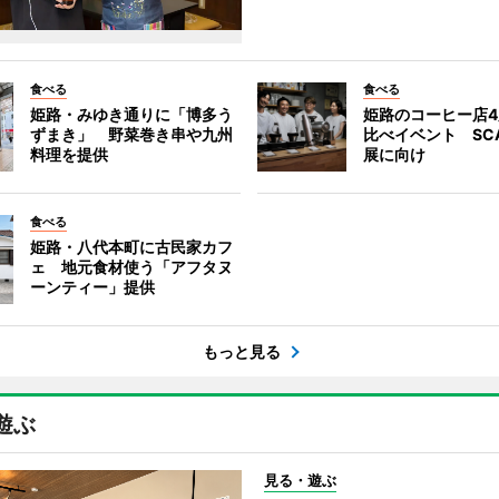
食べる
食べる
姫路・みゆき通りに「博多う
姫路のコーヒー店
ずまき」 野菜巻き串や九州
比べイベント SC
料理を提供
展に向け
食べる
姫路・八代本町に古民家カフ
ェ 地元食材使う「アフタヌ
ーンティー」提供
もっと見る
遊ぶ
見る・遊ぶ