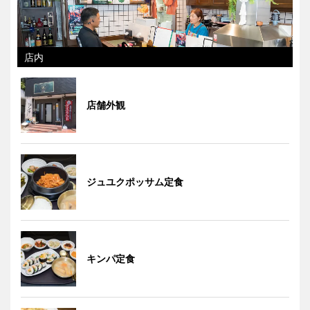
店内
店舗外観
ジュユクポッサム定食
キンパ定食