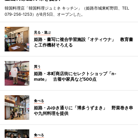
韓国料理店「韓国料理ジュミネ キッチン」（姫路市城東町野田、TEL
079-256-1253）が8月5日、オープンした。
見る・遊ぶ
姫路・書写に複合学習施設「オティウナ」 教育書
と工作機材そろえる
買う
姫路・本町商店街にセレクトショップ「n-
mate」 古着や家具など500点
食べる
姫路・みゆき通りに「博多うずまき」 野菜巻き串
や九州料理を提供
食べる