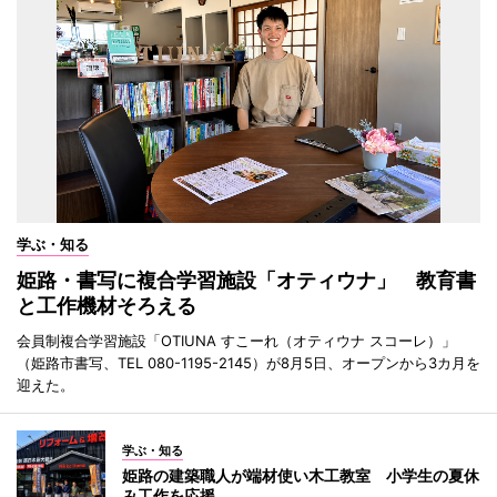
学ぶ・知る
姫路・書写に複合学習施設「オティウナ」 教育書
と工作機材そろえる
会員制複合学習施設「OTIUNA すこーれ（オティウナ スコーレ）」
（姫路市書写、TEL 080-1195-2145）が8月5日、オープンから3カ月を
迎えた。
学ぶ・知る
姫路の建築職人が端材使い木工教室 小学生の夏休
み工作を応援