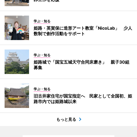
学ぶ・知る
姫路・英賀保に造形アート教室「NicoLab」 少人
数制で創作活動をサポート
学ぶ・知る
姫路城で「国宝五城天守合同床磨き」 親子30組
募集
学ぶ・知る
旧古井家住宅が国宝指定へ 民家として全国初、姫
路市内では姫路城以来
もっと見る