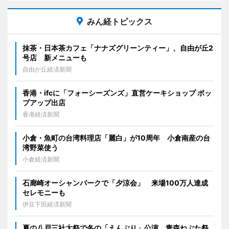
みん経トピックス
抹茶・日本茶カフェ「ナナズグリーンティー」、自由が丘2
号店 新メニューも
自由が丘経済新聞
香港・ifcに「フォーシーズンズ」直営ケーキショップ ポッ
プアップ出店
香港経済新聞
小倉・魚町の台湾料理店「麗白」が10周年 小倉南産の台
湾野菜使う
小倉経済新聞
石廊崎オーシャンパークで「夕涼会」 来場100万人達成
セレモニーも
伊豆下田経済新聞
夏の八戸三社大祭で冬の「えんぶり」公演 青森ねぶた祭