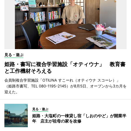
見る・遊ぶ
姫路・書写に複合学習施設「オティウナ」 教育書
と工作機材そろえる
会員制複合学習施設「OTIUNA すこーれ（オティウナ スコーレ）」
（姫路市書写、TEL 080-1195-2145）が8月5日、オープンから3カ月を
迎えた。
見る・遊ぶ
姫路・大塩町の一棟貸し宿「しおのやど」が開業半
年 店主が祖母の家を改修