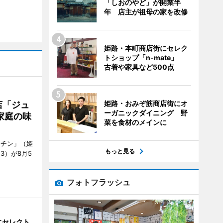
「しおのやど」が開業半
年 店主が祖母の家を改修
姫路・本町商店街にセレク
トショップ「n-mate」
古着や家具など500点
姫路・おみぞ筋商店街にオ
店「ジュ
ーガニックダイニング 野
家庭の味
菜を食材のメインに
ッチン」（姫
もっと見る
53）が8月5
フォトフラッシュ
にセレクト