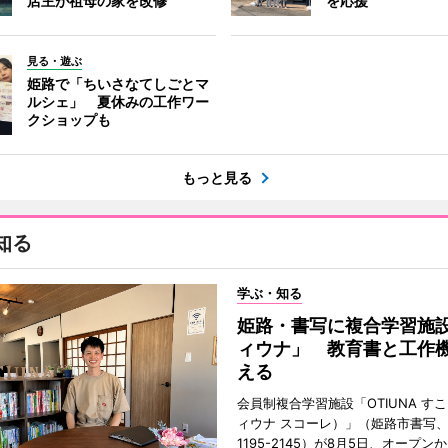
店主が祖母の家を改修
を応援
見る・遊ぶ
姫路で「ちいさなてしごとマ
ルシェ」 夏休みの工作ワー
クショップも
もっと見る
知る
学ぶ・知る
姫路・書写に複合学習施
ィウナ」 教育書と工作
える
会員制複合学習施設「OTIUNA す
ィウナ スコーレ）」（姫路市書写、TE
1195-2145）が8月5日、オープン