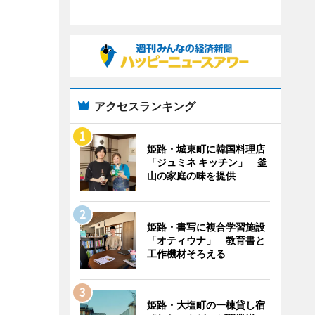
アクセスランキング
姫路・城東町に韓国料理店
「ジュミネ キッチン」 釜
山の家庭の味を提供
姫路・書写に複合学習施設
「オティウナ」 教育書と
工作機材そろえる
姫路・大塩町の一棟貸し宿