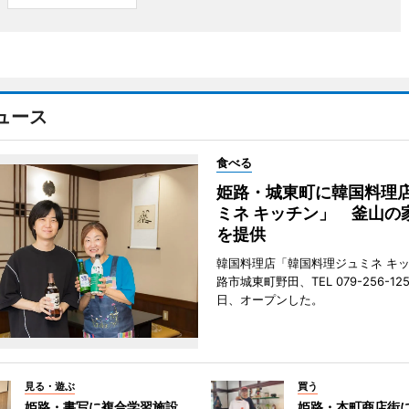
ュース
食べる
姫路・城東町に韓国料理
ミネ キッチン」 釜山の
を提供
韓国料理店「韓国料理ジュミネ キ
路市城東町野田、TEL 079-256-12
日、オープンした。
見る・遊ぶ
買う
姫路・書写に複合学習施設
姫路・本町商店街