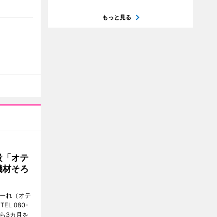
もっと見る
設「オテ
機材そろ
こーれ（オテ
L 080-
から3カ月を