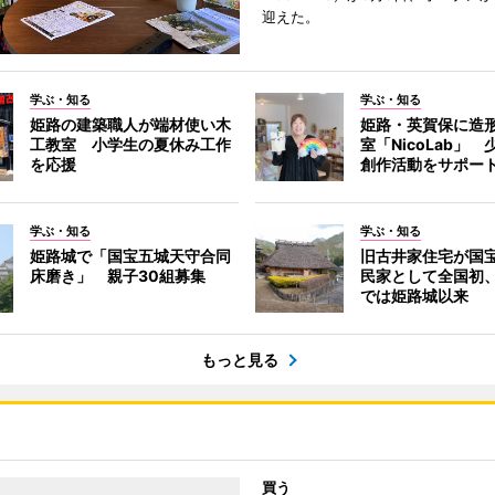
迎えた。
学ぶ・知る
学ぶ・知る
姫路の建築職人が端材使い木
姫路・英賀保に造
工教室 小学生の夏休み工作
室「NicoLab」
を応援
創作活動をサポー
学ぶ・知る
学ぶ・知る
姫路城で「国宝五城天守合同
旧古井家住宅が国
床磨き」 親子30組募集
民家として全国初
では姫路城以来
もっと見る
買う