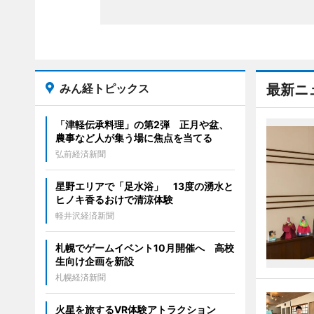
みん経トピックス
最新ニ
「津軽伝承料理」の第2弾 正月や盆、
農事など人が集う場に焦点を当てる
弘前経済新聞
星野エリアで「足水浴」 13度の湧水と
ヒノキ香るおけで清涼体験
軽井沢経済新聞
札幌でゲームイベント10月開催へ 高校
生向け企画を新設
札幌経済新聞
火星を旅するVR体験アトラクション