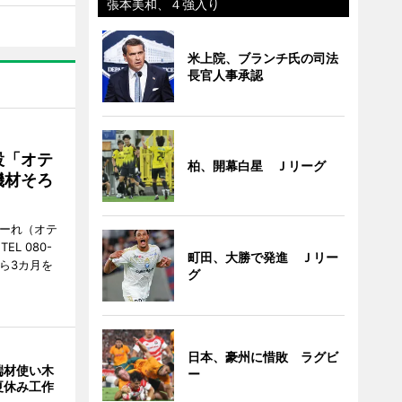
張本美和、４強入り
米上院、ブランチ氏の司法
長官人事承認
設「オテ
柏、開幕白星 Ｊリーグ
機材そろ
こーれ（オテ
L 080-
町田、大勝で発進 Ｊリー
から3カ月を
グ
日本、豪州に惜敗 ラグビ
端材使い木
ー
夏休み工作