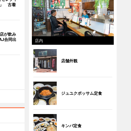
e」 古着
4店が飲み
AJ合同出
店内
店舗外観
ジュユクポッサム定食
キンパ定食