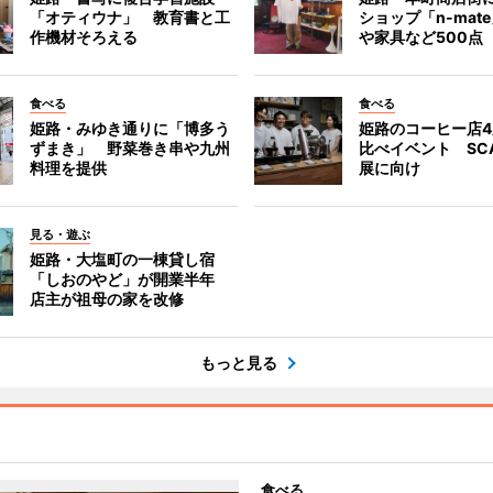
「オティウナ」 教育書と工
ショップ「n-mat
作機材そろえる
や家具など500点
食べる
食べる
姫路・みゆき通りに「博多う
姫路のコーヒー店
ずまき」 野菜巻き串や九州
比べイベント SC
料理を提供
展に向け
見る・遊ぶ
姫路・大塩町の一棟貸し宿
「しおのやど」が開業半年
店主が祖母の家を改修
もっと見る
食べる