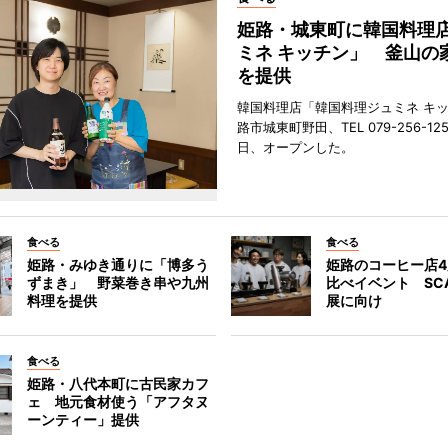
姫路・城東町に韓国料理
ミネ キッチン」 釜山の
を提供
韓国料理店「韓国料理ジュミネ キ
路市城東町野田、TEL 079-256-12
日、オープンした。
食べる
食べる
姫路・みゆき通りに「博多う
姫路のコーヒー店
ずまき」 野菜巻き串や九州
比べイベント SC
料理を提供
展に向け
食べる
姫路・八代本町に古民家カフ
ェ 地元食材使う「アフタヌ
ーンティー」提供