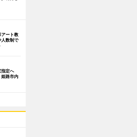
形アート教
 少人数制で
ト
宝指定へ
、姫路市内