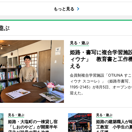
もっと見る
遊ぶ
見る・遊ぶ
姫路・書写に複合学習施
ィウナ」 教育書と工作
える
会員制複合学習施設「OTIUNA す
ィウナ スコーレ）」（姫路市書写、TE
1195-2145）が8月5日、オープン
迎えた。
見る・遊ぶ
見る・遊ぶ
姫路・大塩町の一棟貸し宿
姫路の建築職人が
「しおのやど」が開業半年
工教室 小学生の