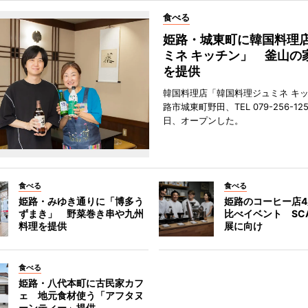
食べる
姫路・城東町に韓国料理
ミネ キッチン」 釜山の
を提供
韓国料理店「韓国料理ジュミネ キ
路市城東町野田、TEL 079-256-12
日、オープンした。
食べる
食べる
姫路・みゆき通りに「博多う
姫路のコーヒー店
ずまき」 野菜巻き串や九州
比べイベント SC
料理を提供
展に向け
食べる
姫路・八代本町に古民家カフ
ェ 地元食材使う「アフタヌ
ーンティー」提供