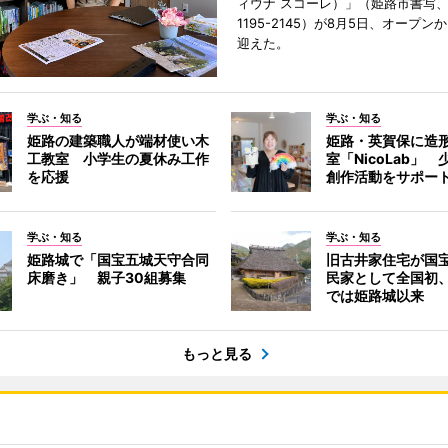
ィウナ スコーレ）」（姫路市書写、TE
1195-2145）が8月5日、オープン
迎えた。
学ぶ・知る
学ぶ・知る
姫路の建築職人が端材使い木
姫路・英賀保に造
工教室 小学生の夏休み工作
室「NicoLab」
を応援
創作活動をサポー
学ぶ・知る
学ぶ・知る
姫路城で「国宝五城天守合同
旧古井家住宅が国
床磨き」 親子30組募集
民家として全国初
では姫路城以来
もっと見る