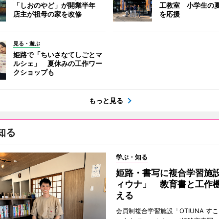
「しおのやど」が開業半年
工教室 小学生の
店主が祖母の家を改修
を応援
見る・遊ぶ
姫路で「ちいさなてしごとマ
ルシェ」 夏休みの工作ワー
クショップも
もっと見る
知る
学ぶ・知る
姫路・書写に複合学習施
ィウナ」 教育書と工作
える
会員制複合学習施設「OTIUNA す