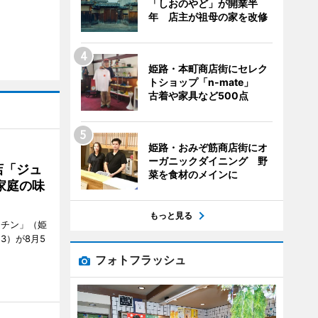
「しおのやど」が開業半
年 店主が祖母の家を改修
姫路・本町商店街にセレク
トショップ「n-mate」
古着や家具など500点
姫路・おみぞ筋商店街にオ
ーガニックダイニング 野
店「ジュ
菜を食材のメインに
家庭の味
もっと見る
ッチン」（姫
53）が8月5
フォトフラッシュ