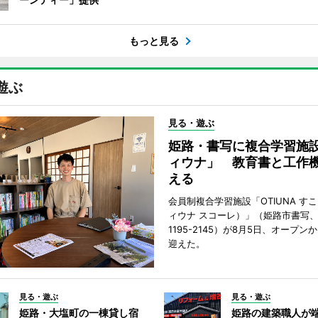
もっと見る
遊ぶ
見る・遊ぶ
姫路・書写に複合学習施
ィウナ」 教育書と工作
える
会員制複合学習施設「OTIUNA す
ィウナ スコーレ）」（姫路市書写、TE
1195-2145）が8月5日、オープン
迎えた。
見る・遊ぶ
見る・遊ぶ
姫路・大塩町の一棟貸し宿
姫路の建築職人が