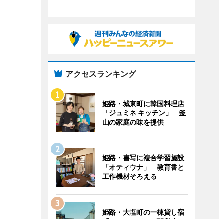
アクセスランキング
姫路・城東町に韓国料理店
「ジュミネ キッチン」 釜
山の家庭の味を提供
姫路・書写に複合学習施設
「オティウナ」 教育書と
工作機材そろえる
姫路・大塩町の一棟貸し宿