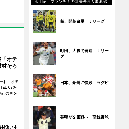
米上院、ブランチ氏の司法長官人事承認
柏、開幕白星 Ｊリーグ
町田、大勝で発進 Ｊリー
グ
設「オテ
機材そろ
こーれ（オテ
日本、豪州に惜敗 ラグビ
L 080-
ー
から3カ月を
英明が２回戦へ 高校野球
端材使い木