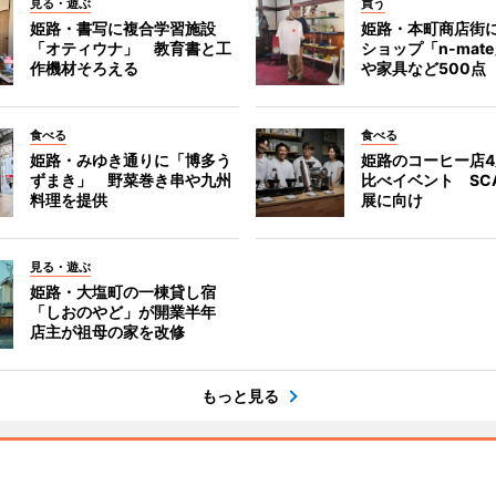
見る・遊ぶ
買う
姫路・書写に複合学習施設
姫路・本町商店街
「オティウナ」 教育書と工
ショップ「n-mat
作機材そろえる
や家具など500点
食べる
食べる
姫路・みゆき通りに「博多う
姫路のコーヒー店
ずまき」 野菜巻き串や九州
比べイベント SC
料理を提供
展に向け
見る・遊ぶ
姫路・大塩町の一棟貸し宿
「しおのやど」が開業半年
店主が祖母の家を改修
もっと見る