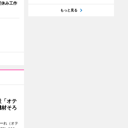
夏休み工作
もっと見る
設「オテ
機材そろ
こーれ（オテ