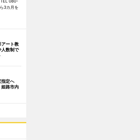
L 080-
から3カ月を
形アート教
 少人数制で
ト
宝指定へ
、姫路市内