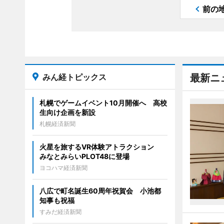
前の
みん経トピックス
最新ニ
札幌でゲームイベント10月開催へ 高校
生向け企画を新設
札幌経済新聞
火星を旅するVR体験アトラクション
みなとみらいPLOT48に登場
ヨコハマ経済新聞
八広で町名誕生60周年祝賀会 小池都
知事も祝福
すみだ経済新聞