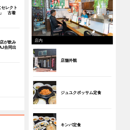
にセレクト
e」 古着
店内
4店が飲み
AJ合同出
店舗外観
ジュユクポッサム定食
キンパ定食