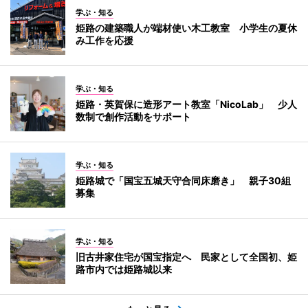
学ぶ・知る
姫路の建築職人が端材使い木工教室 小学生の夏休
み工作を応援
学ぶ・知る
姫路・英賀保に造形アート教室「NicoLab」 少人
数制で創作活動をサポート
学ぶ・知る
姫路城で「国宝五城天守合同床磨き」 親子30組
募集
学ぶ・知る
旧古井家住宅が国宝指定へ 民家として全国初、姫
路市内では姫路城以来