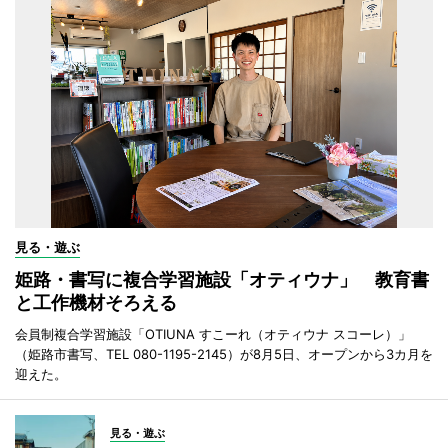
見る・遊ぶ
姫路・書写に複合学習施設「オティウナ」 教育書
と工作機材そろえる
会員制複合学習施設「OTIUNA すこーれ（オティウナ スコーレ）」
（姫路市書写、TEL 080-1195-2145）が8月5日、オープンから3カ月を
迎えた。
見る・遊ぶ