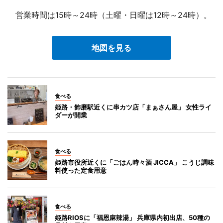
営業時間は15時～24時（土曜・日曜は12時～24時）。
地図を見る
食べる
姫路・飾磨駅近くに串カツ店「まぁさん屋」 女性ライ
ダーが開業
食べる
姫路市役所近くに「ごはん時々酒 JICCA」 こうじ調味
料使った定食用意
食べる
姫路RIOSに「福恩麻辣湯」 兵庫県内初出店、50種の