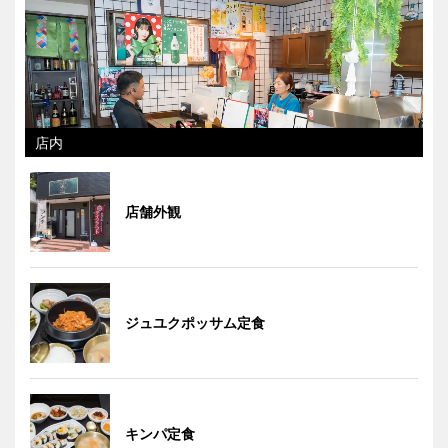
店内
店舗外観
ジュユクポッサム定食
キンパ定食