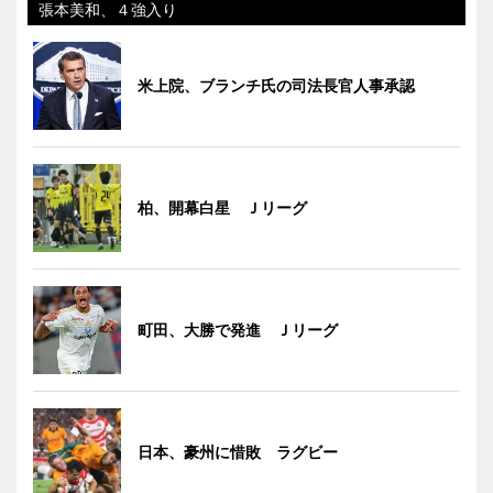
張本美和、４強入り
米上院、ブランチ氏の司法長官人事承認
柏、開幕白星 Ｊリーグ
町田、大勝で発進 Ｊリーグ
日本、豪州に惜敗 ラグビー