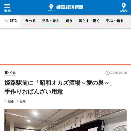
33°C
食べる
見る・遊ぶ
買う
暮らす・働く
学ぶ・知る
食べる
2026.06.18
姫路駅前に「昭和オカズ酒場～愛の巣～」
手作りおばんざい用意
姫路
新店