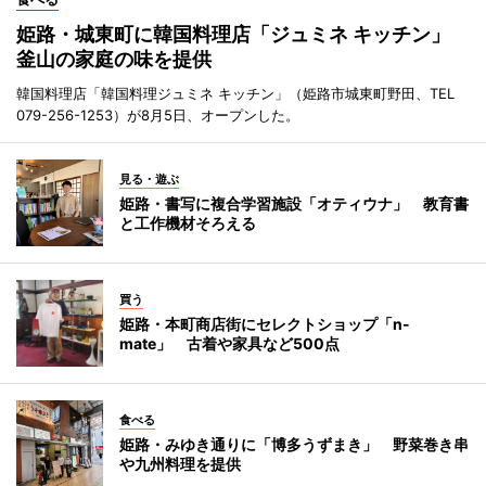
姫路・城東町に韓国料理店「ジュミネ キッチン」
釜山の家庭の味を提供
韓国料理店「韓国料理ジュミネ キッチン」（姫路市城東町野田、TEL
079-256-1253）が8月5日、オープンした。
見る・遊ぶ
姫路・書写に複合学習施設「オティウナ」 教育書
と工作機材そろえる
買う
姫路・本町商店街にセレクトショップ「n-
mate」 古着や家具など500点
食べる
姫路・みゆき通りに「博多うずまき」 野菜巻き串
や九州料理を提供