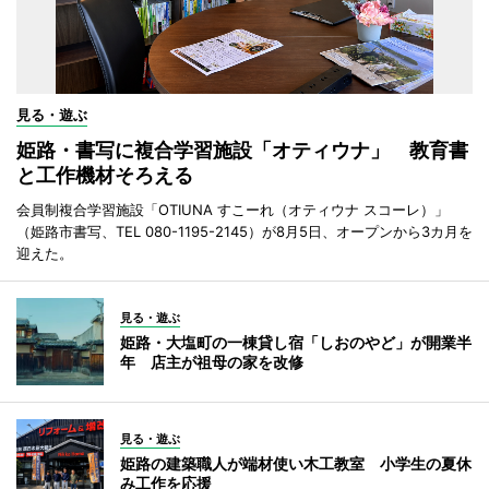
見る・遊ぶ
姫路・書写に複合学習施設「オティウナ」 教育書
と工作機材そろえる
会員制複合学習施設「OTIUNA すこーれ（オティウナ スコーレ）」
（姫路市書写、TEL 080-1195-2145）が8月5日、オープンから3カ月を
迎えた。
見る・遊ぶ
姫路・大塩町の一棟貸し宿「しおのやど」が開業半
年 店主が祖母の家を改修
見る・遊ぶ
姫路の建築職人が端材使い木工教室 小学生の夏休
み工作を応援