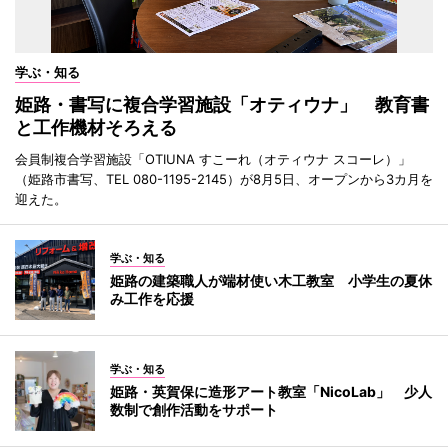
学ぶ・知る
姫路・書写に複合学習施設「オティウナ」 教育書
と工作機材そろえる
会員制複合学習施設「OTIUNA すこーれ（オティウナ スコーレ）」
（姫路市書写、TEL 080-1195-2145）が8月5日、オープンから3カ月を
迎えた。
学ぶ・知る
姫路の建築職人が端材使い木工教室 小学生の夏休
み工作を応援
学ぶ・知る
姫路・英賀保に造形アート教室「NicoLab」 少人
数制で創作活動をサポート