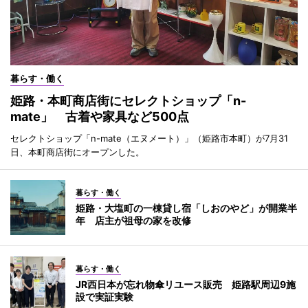
暮らす・働く
姫路・本町商店街にセレクトショップ「n-
mate」 古着や家具など500点
セレクトショップ「n-mate（エヌメート）」（姫路市本町）が7月31
日、本町商店街にオープンした。
暮らす・働く
姫路・大塩町の一棟貸し宿「しおのやど」が開業半
年 店主が祖母の家を改修
暮らす・働く
JR西日本が忘れ物傘リユース販売 姫路駅周辺9施
設で実証実験