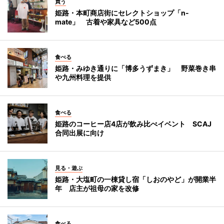
買う
姫路・本町商店街にセレクトショップ「n-
mate」 古着や家具など500点
食べる
姫路・みゆき通りに「博多うずまき」 野菜巻き串
や九州料理を提供
食べる
姫路のコーヒー店4店が飲み比べイベント SCAJ
合同出展に向け
見る・遊ぶ
姫路・大塩町の一棟貸し宿「しおのやど」が開業半
年 店主が祖母の家を改修
食べる