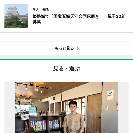
学ぶ・知る
姫路城で「国宝五城天守合同床磨き」 親子30組
募集
もっと見る
見る・遊ぶ