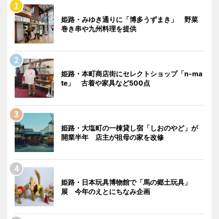
姫路・みゆき通りに「博多うずまき」 野菜
巻き串や九州料理を提供
姫路・本町商店街にセレクトショップ「n-ma
te」 古着や家具など500点
姫路・大塩町の一棟貸し宿「しおのやど」が
開業半年 店主が祖母の家を改修
姫路・日本玩具博物館で「馬の郷土玩具」
展 今年のえとにちなみ企画