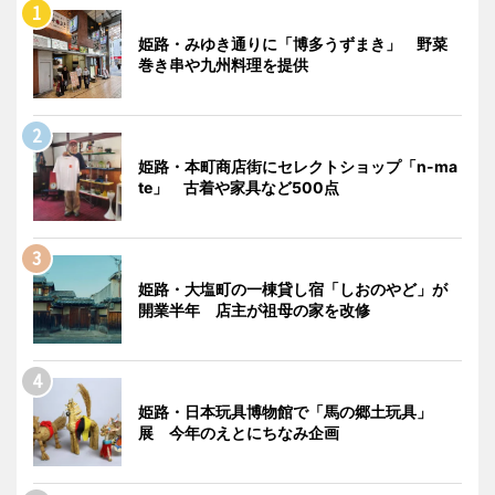
姫路・みゆき通りに「博多うずまき」 野菜
巻き串や九州料理を提供
姫路・本町商店街にセレクトショップ「n-ma
te」 古着や家具など500点
姫路・大塩町の一棟貸し宿「しおのやど」が
開業半年 店主が祖母の家を改修
姫路・日本玩具博物館で「馬の郷土玩具」
展 今年のえとにちなみ企画