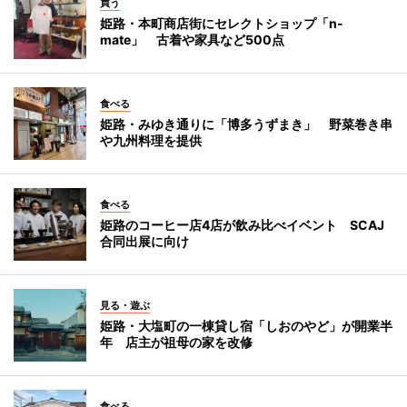
買う
姫路・本町商店街にセレクトショップ「n-
mate」 古着や家具など500点
食べる
姫路・みゆき通りに「博多うずまき」 野菜巻き串
や九州料理を提供
食べる
姫路のコーヒー店4店が飲み比べイベント SCAJ
合同出展に向け
見る・遊ぶ
姫路・大塩町の一棟貸し宿「しおのやど」が開業半
年 店主が祖母の家を改修
食べる