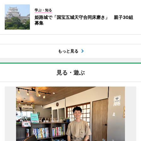
学ぶ・知る
姫路城で「国宝五城天守合同床磨き」 親子30組
募集
もっと見る
見る・遊ぶ