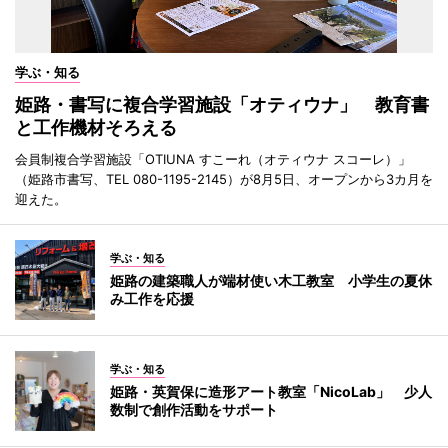
学ぶ・知る
姫路・書写に複合学習施設「オティウナ」 教育書
と工作機材そろえる
会員制複合学習施設「OTIUNA すこーれ（オティウナ スコーレ）」
（姫路市書写、TEL 080-1195-2145）が8月5日、オープンから3カ月を
迎えた。
学ぶ・知る
姫路の建築職人が端材使い木工教室 小学生の夏休
み工作を応援
学ぶ・知る
姫路・英賀保に造形アート教室「NicoLab」 少人
数制で創作活動をサポート