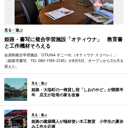
見る・遊ぶ
姫路・書写に複合学習施設「オティウナ」 教育書
と工作機材そろえる
会員制複合学習施設「OTIUNA すこーれ（オティウナ スコーレ）」
（姫路市書写、TEL 080-1195-2145）が8月5日、オープンから3カ月を
迎えた。
見る・遊ぶ
姫路・大塩町の一棟貸し宿「しおのやど」が開業半
年 店主が祖母の家を改修
見る・遊ぶ
姫路の建築職人が端材使い木工教室 小学生の夏休
み工作を応援