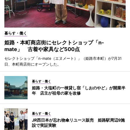
暮らす・働く
姫路・本町商店街にセレクトショップ「n-
mate」 古着や家具など500点
セレクトショップ「n-mate（エヌメート）」（姫路市本町）が7月31
日、本町商店街にオープンした。
暮らす・働く
姫路・大塩町の一棟貸し宿「しおのやど」が開業半
年 店主が祖母の家を改修
暮らす・働く
JR西日本が忘れ物傘リユース販売 姫路駅周辺9施
設で実証実験