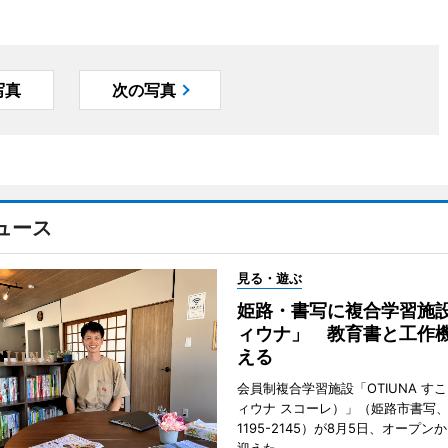
写真
次の写真
ュース
見る・遊ぶ
姫路・書写に複合学習施
ィウナ」 教育書と工作
える
会員制複合学習施設「OTIUNA す
ィウナ スコーレ）」（姫路市書写、TE
1195-2145）が8月5日、オープン