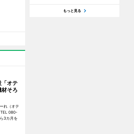
もっと見る
設「オテ
機材そろ
こーれ（オテ
L 080-
から3カ月を