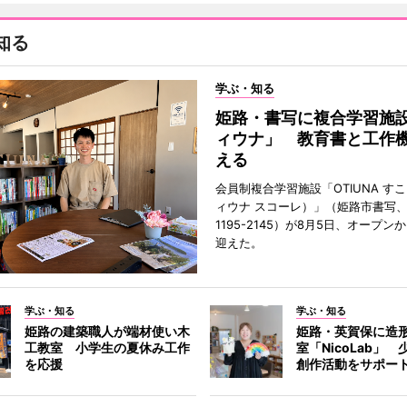
知る
学ぶ・知る
姫路・書写に複合学習施
ィウナ」 教育書と工作
える
会員制複合学習施設「OTIUNA す
ィウナ スコーレ）」（姫路市書写、TE
1195-2145）が8月5日、オープン
迎えた。
学ぶ・知る
学ぶ・知る
姫路の建築職人が端材使い木
姫路・英賀保に造
工教室 小学生の夏休み工作
室「NicoLab」
を応援
創作活動をサポー