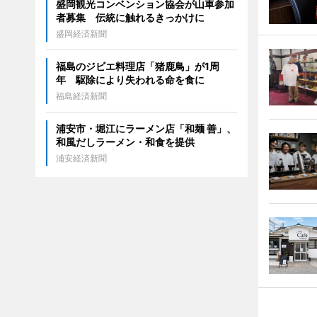
盛岡観光コンベンション協会が山車参加
者募集 伝統に触れるきっかけに
盛岡経済新聞
福島のジビエ料理店「猪鹿鳥」が1周
年 駆除により失われる命を食に
福島経済新聞
浦安市・堀江にラーメン店「和麺 善」、
和風だしラーメン・和食を提供
浦安経済新聞