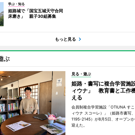
学ぶ・知る
姫路城で「国宝五城天守合同
床磨き」 親子30組募集
もっと見る
遊ぶ
見る・遊ぶ
姫路・書写に複合学習施
ィウナ」 教育書と工作
える
会員制複合学習施設「OTIUNA す
ィウナ スコーレ）」（姫路市書写、TE
1195-2145）が8月5日、オープン
迎えた。