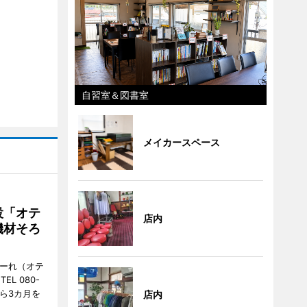
自習室＆図書室
メイカースペース
設「オテ
店内
機材そろ
こーれ（オテ
L 080-
から3カ月を
店内