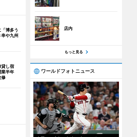
店内
に「博多う
き串や九州
もっと見る
棟貸し宿
ワールドフォトニュース
開業半年
改修