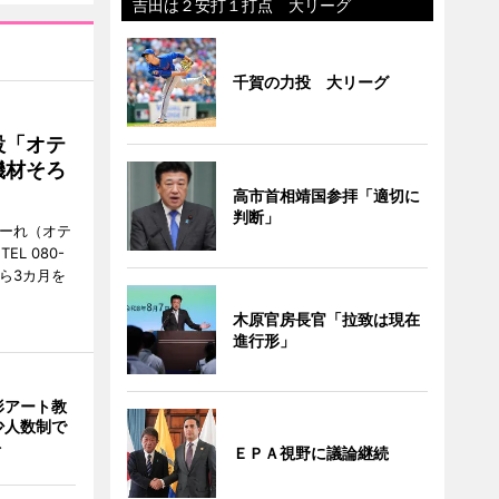
吉田は２安打１打点 大リーグ
千賀の力投 大リーグ
設「オテ
機材そろ
高市首相靖国参拝「適切に
判断」
こーれ（オテ
L 080-
から3カ月を
木原官房長官「拉致は現在
進行形」
形アート教
 少人数制で
ト
ＥＰＡ視野に議論継続