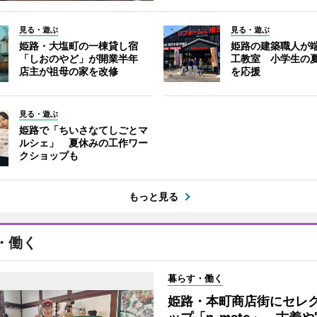
見る・遊ぶ
見る・遊ぶ
姫路・大塩町の一棟貸し宿
姫路の建築職人が
「しおのやど」が開業半年
工教室 小学生の
店主が祖母の家を改修
を応援
見る・遊ぶ
姫路で「ちいさなてしごとマ
ルシェ」 夏休みの工作ワー
クショップも
もっと見る
・働く
暮らす・働く
姫路・本町商店街にセレ