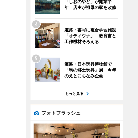
「しおのやど」が開業半
年 店主が祖母の家を改修
姫路・書写に複合学習施設
「オティウナ」 教育書と
工作機材そろえる
姫路・日本玩具博物館で
「馬の郷土玩具」展 今年
のえとにちなみ企画
もっと見る
フォトフラッシュ