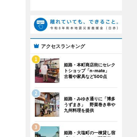
アクセスランキング
姫路・本町商店街にセレク
トショップ「n-mate」
古着や家具など500点
姫路・みゆき通りに「博多
うずまき」 野菜巻き串や
九州料理を提供
姫路・大塩町の一棟貸し宿