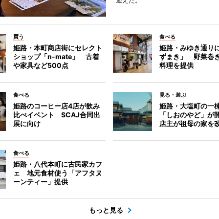
迎えた。
買う
食べる
姫路・本町商店街にセレクト
姫路・みゆき通り
ショップ「n-mate」 古着
ずまき」 野菜巻
や家具など500点
料理を提供
食べる
見る・遊ぶ
姫路のコーヒー店4店が飲み
姫路・大塩町の一
比べイベント SCAJ合同出
「しおのやど」が
展に向け
店主が祖母の家を
食べる
姫路・八代本町に古民家カフ
ェ 地元食材使う「アフタヌ
ーンティー」提供
もっと見る