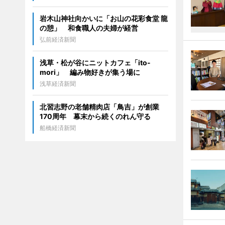
岩木山神社向かいに「お山の花彩食堂 龍
の憩」 和食職人の夫婦が経営
弘前経済新聞
浅草・松が谷にニットカフェ「ito-
mori」 編み物好きが集う場に
浅草経済新聞
北習志野の老舗精肉店「鳥吉」が創業
170周年 幕末から続くのれん守る
船橋経済新聞