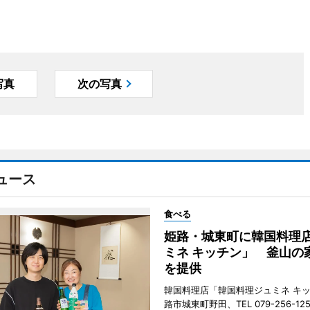
写真
次の写真
ュース
食べる
姫路・城東町に韓国料理
ミネ キッチン」 釜山の
を提供
韓国料理店「韓国料理ジュミネ キ
路市城東町野田、TEL 079-256-12