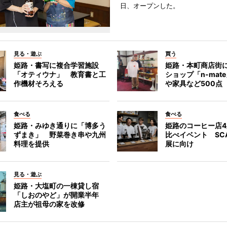
日、オープンした。
見る・遊ぶ
買う
姫路・書写に複合学習施設
姫路・本町商店街
「オティウナ」 教育書と工
ショップ「n-mat
作機材そろえる
や家具など500点
食べる
食べる
姫路・みゆき通りに「博多う
姫路のコーヒー店
ずまき」 野菜巻き串や九州
比べイベント SC
料理を提供
展に向け
見る・遊ぶ
姫路・大塩町の一棟貸し宿
「しおのやど」が開業半年
店主が祖母の家を改修