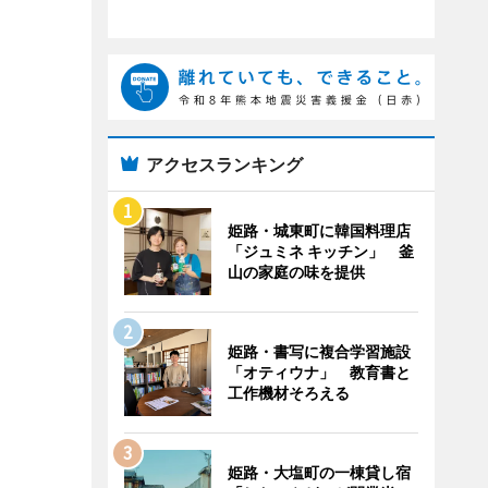
アクセスランキング
姫路・城東町に韓国料理店
「ジュミネ キッチン」 釜
山の家庭の味を提供
姫路・書写に複合学習施設
「オティウナ」 教育書と
工作機材そろえる
姫路・大塩町の一棟貸し宿