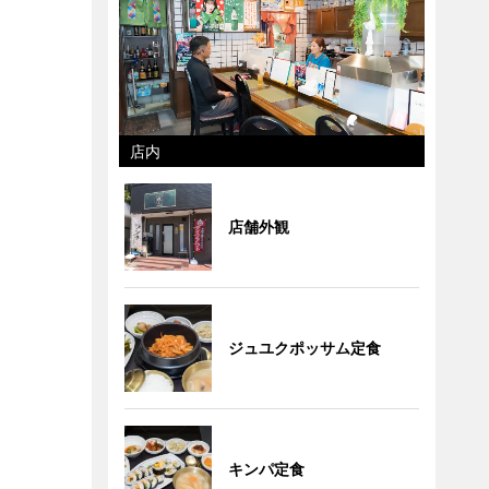
店内
店舗外観
ジュユクポッサム定食
キンパ定食