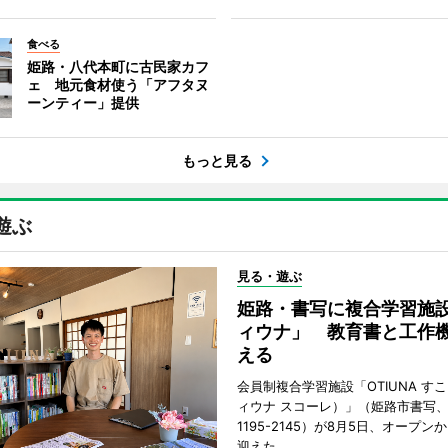
食べる
姫路・八代本町に古民家カフ
ェ 地元食材使う「アフタヌ
ーンティー」提供
もっと見る
遊ぶ
見る・遊ぶ
姫路・書写に複合学習施
ィウナ」 教育書と工作
える
会員制複合学習施設「OTIUNA す
ィウナ スコーレ）」（姫路市書写、TE
1195-2145）が8月5日、オープン
迎えた。