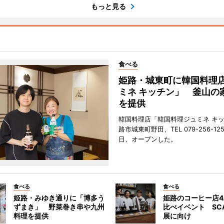
もっと見る
食べる
姫路・城東町に韓国料理
ミネ キッチン」 釜山の
を提供
韓国料理店「韓国料理ジュミネ キ
路市城東町野田、TEL 079-256-12
日、オープンした。
食べる
食べる
姫路・みゆき通りに「博多う
姫路のコーヒー店
ずまき」 野菜巻き串や九州
比べイベント SC
料理を提供
展に向け