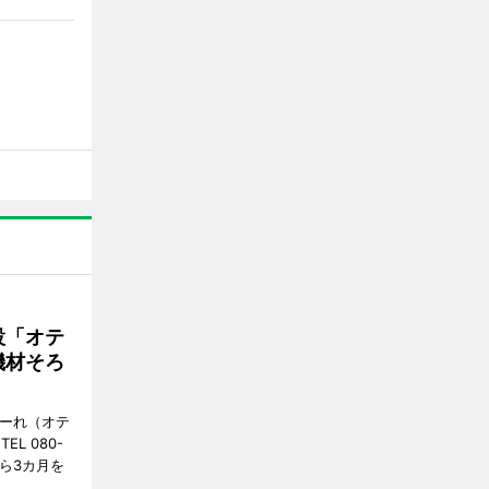
設「オテ
機材そろ
こーれ（オテ
L 080-
から3カ月を