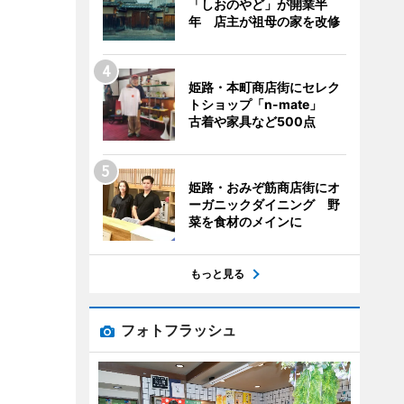
「しおのやど」が開業半
年 店主が祖母の家を改修
姫路・本町商店街にセレク
トショップ「n-mate」
古着や家具など500点
姫路・おみぞ筋商店街にオ
ーガニックダイニング 野
菜を食材のメインに
もっと見る
フォトフラッシュ