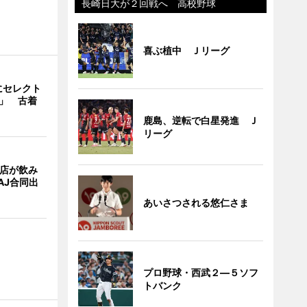
長崎日大が２回戦へ 高校野球
喜ぶ植中 Ｊリーグ
にセレクト
e」 古着
鹿島、逆転で白星発進 Ｊ
リーグ
4店が飲み
AJ合同出
あいさつされる悠仁さま
プロ野球・西武２―５ソフ
トバンク