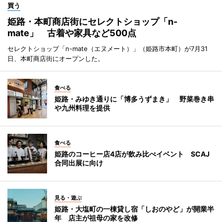
買う
姫路・本町商店街にセレクトショップ「n-
mate」 古着や家具など500点
セレクトショップ「n-mate（エヌメート）」（姫路市本町）が7月31
日、本町商店街にオープンした。
食べる
姫路・みゆき通りに「博多うずまき」 野菜巻き串
や九州料理を提供
食べる
姫路のコーヒー店4店が飲み比べイベント SCAJ
合同出展に向け
見る・遊ぶ
姫路・大塩町の一棟貸し宿「しおのやど」が開業半
年 店主が祖母の家を改修