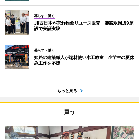
暮らす・働く
JR西日本が忘れ物傘リユース販売 姫路駅周辺9施
設で実証実験
暮らす・働く
姫路の建築職人が端材使い木工教室 小学生の夏休
み工作を応援
もっと見る
買う