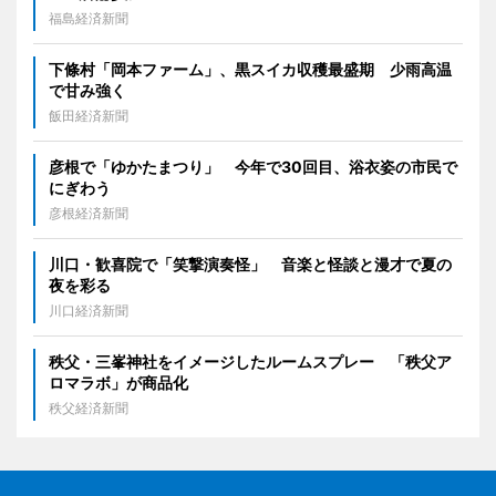
福島経済新聞
下條村「岡本ファーム」、黒スイカ収穫最盛期 少雨高温
で甘み強く
飯田経済新聞
彦根で「ゆかたまつり」 今年で30回目、浴衣姿の市民で
にぎわう
彦根経済新聞
川口・歓喜院で「笑撃演奏怪」 音楽と怪談と漫才で夏の
夜を彩る
川口経済新聞
秩父・三峯神社をイメージしたルームスプレー 「秩父ア
ロマラボ」が商品化
秩父経済新聞