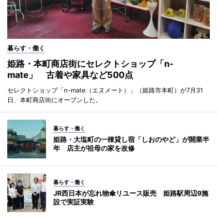
暮らす・働く
姫路・本町商店街にセレクトショップ「n-
mate」 古着や家具など500点
セレクトショップ「n-mate（エヌメート）」（姫路市本町）が7月31
日、本町商店街にオープンした。
暮らす・働く
姫路・大塩町の一棟貸し宿「しおのやど」が開業半
年 店主が祖母の家を改修
暮らす・働く
JR西日本が忘れ物傘リユース販売 姫路駅周辺9施
設で実証実験