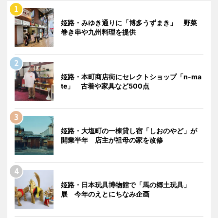
姫路・みゆき通りに「博多うずまき」 野菜
巻き串や九州料理を提供
姫路・本町商店街にセレクトショップ「n-ma
te」 古着や家具など500点
姫路・大塩町の一棟貸し宿「しおのやど」が
開業半年 店主が祖母の家を改修
姫路・日本玩具博物館で「馬の郷土玩具」
展 今年のえとにちなみ企画