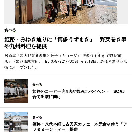
食べる
姫路・みゆき通りに「博多うずまき」 野菜巻き串
や九州料理を提供
居酒屋「炭火野菜巻き串と餃子（ギョーザ） 博多うずまき 姫路駅前
店」（姫路市駅前町、TEL 079-221-7009）が8月3日、みゆき通り商店
街にオープンした。
食べる
姫路のコーヒー店4店が飲み比べイベント SCAJ
合同出展に向け
食べる
姫路・八代本町に古民家カフェ 地元食材使う「ア
フタヌーンティー」提供