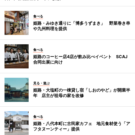
食べる
姫路・みゆき通りに「博多うずまき」 野菜巻き串
や九州料理を提供
食べる
姫路のコーヒー店4店が飲み比べイベント SCAJ
合同出展に向け
見る・遊ぶ
姫路・大塩町の一棟貸し宿「しおのやど」が開業半
年 店主が祖母の家を改修
食べる
姫路・八代本町に古民家カフェ 地元食材使う「ア
フタヌーンティー」提供