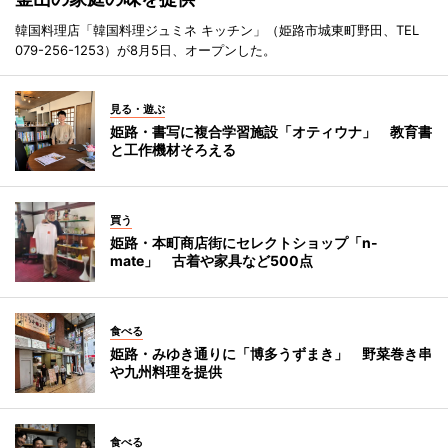
韓国料理店「韓国料理ジュミネ キッチン」（姫路市城東町野田、TEL
079-256-1253）が8月5日、オープンした。
見る・遊ぶ
姫路・書写に複合学習施設「オティウナ」 教育書
と工作機材そろえる
買う
姫路・本町商店街にセレクトショップ「n-
mate」 古着や家具など500点
食べる
姫路・みゆき通りに「博多うずまき」 野菜巻き串
や九州料理を提供
食べる