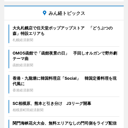
みん経トピックス
大丸札幌店で任天堂ポップアップストア 「どうぶつの
森」特設エリアも
札幌経済新聞
OMO5函館で「函館夜景の日」 手回しオルガンで野外劇
テーマ曲
函館経済新聞
香港・九龍塘に韓国料理店「Social」 韓国定番料理を現
代風に
香港経済新聞
SC相模原、熊本と引き分け J3リーグ開幕
相模原町田経済新聞
関門海峡花火大会、無料エリアなしの門司側をライブ配信