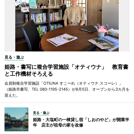
見る・遊ぶ
姫路・書写に複合学習施設「オティウナ」 教育書
と工作機材そろえる
会員制複合学習施設「OTIUNA すこーれ（オティウナ スコーレ）」
（姫路市書写、TEL 080-1195-2145）が8月5日、オープンから3カ月を
迎えた。
見る・遊ぶ
姫路・大塩町の一棟貸し宿「しおのやど」が開業半
年 店主が祖母の家を改修