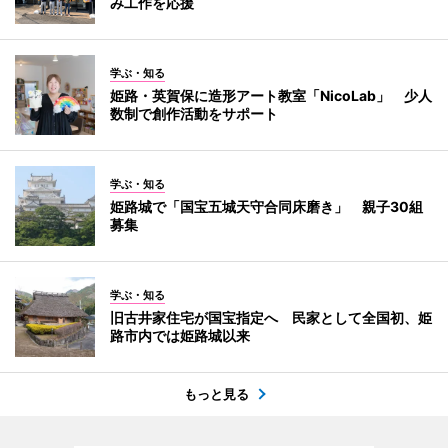
み工作を応援
学ぶ・知る
姫路・英賀保に造形アート教室「NicoLab」 少人
数制で創作活動をサポート
学ぶ・知る
姫路城で「国宝五城天守合同床磨き」 親子30組
募集
学ぶ・知る
旧古井家住宅が国宝指定へ 民家として全国初、姫
路市内では姫路城以来
もっと見る