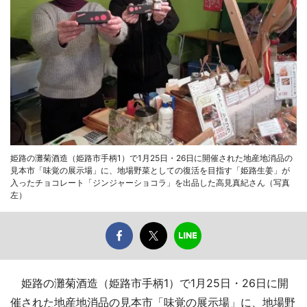
姫路の灘菊酒造（姫路市手柄1）で1月25日・26日に開催された地産地消品の
見本市「味覚の展示場」に、地場野菜としての復活を目指す「姫路生姜」が
入ったチョコレート「ジンジャーショコラ」を出品した高見真紀さん（写真
左）
姫路の灘菊酒造（姫路市手柄1）で1月25日・26日に開
催された地産地消品の見本市「味覚の展示場」に、地場野