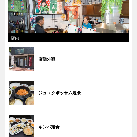
店内
店舗外観
ジュユクポッサム定食
キンパ定食