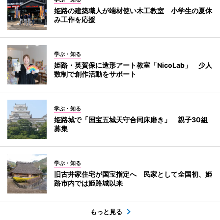
姫路の建築職人が端材使い木工教室 小学生の夏休
み工作を応援
学ぶ・知る
姫路・英賀保に造形アート教室「NicoLab」 少人
数制で創作活動をサポート
学ぶ・知る
姫路城で「国宝五城天守合同床磨き」 親子30組
募集
学ぶ・知る
旧古井家住宅が国宝指定へ 民家として全国初、姫
路市内では姫路城以来
もっと見る