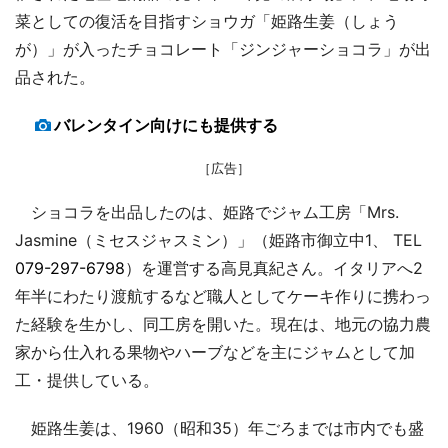
菜としての復活を目指すショウガ「姫路生姜（しょう
が）」が入ったチョコレート「ジンジャーショコラ」が出
品された。
バレンタイン向けにも提供する
［広告］
ショコラを出品したのは、姫路でジャム工房「Mrs.
Jasmine（ミセスジャスミン）」（姫路市御立中1、 TEL
079-297-6798
）を運営する高見真紀さん。イタリアへ2
年半にわたり渡航するなど職人としてケーキ作りに携わっ
た経験を生かし、同工房を開いた。現在は、地元の協力農
家から仕入れる果物やハーブなどを主にジャムとして加
工・提供している。
姫路生姜は、1960（昭和35）年ごろまでは市内でも盛