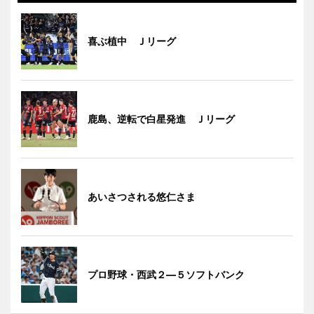
喜ぶ植中 Ｊリーグ
鹿島、逆転で白星発進 Ｊリーグ
あいさつされる悠仁さま
プロ野球・西武２―５ソフトバンク