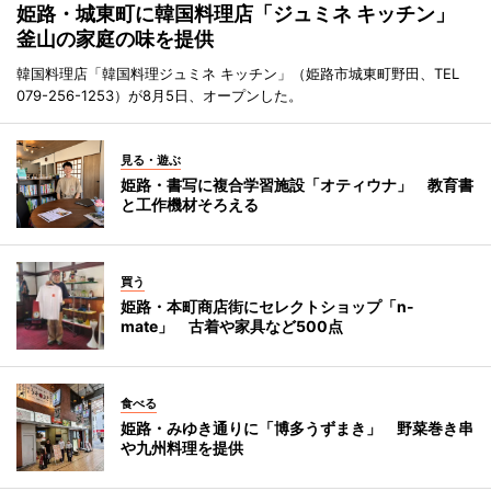
姫路・城東町に韓国料理店「ジュミネ キッチン」
釜山の家庭の味を提供
韓国料理店「韓国料理ジュミネ キッチン」（姫路市城東町野田、TEL
079-256-1253）が8月5日、オープンした。
見る・遊ぶ
姫路・書写に複合学習施設「オティウナ」 教育書
と工作機材そろえる
買う
姫路・本町商店街にセレクトショップ「n-
mate」 古着や家具など500点
食べる
姫路・みゆき通りに「博多うずまき」 野菜巻き串
や九州料理を提供