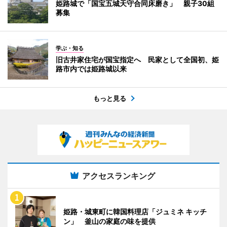
姫路城で「国宝五城天守合同床磨き」 親子30組
募集
学ぶ・知る
旧古井家住宅が国宝指定へ 民家として全国初、姫
路市内では姫路城以来
もっと見る
アクセスランキング
姫路・城東町に韓国料理店「ジュミネ キッチ
ン」 釜山の家庭の味を提供