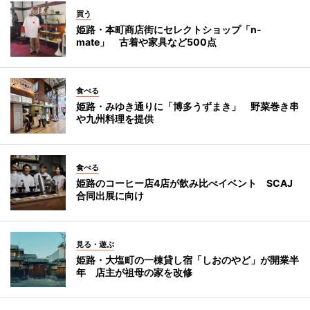
買う
姫路・本町商店街にセレクトショップ「n-
mate」 古着や家具など500点
食べる
姫路・みゆき通りに「博多うずまき」 野菜巻き串
や九州料理を提供
食べる
姫路のコーヒー店4店が飲み比べイベント SCAJ
合同出展に向け
見る・遊ぶ
姫路・大塩町の一棟貸し宿「しおのやど」が開業半
年 店主が祖母の家を改修