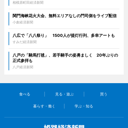
相模原町田経済新聞
関門海峡花火大会、無料エリアなしの門司側をライブ配信
小倉経済新聞
八広で「八八祭り」 1500人が提灯行列、多幸アートも
すみだ経済新聞
八戸の「騎馬打毬」、若手騎手の姿勇ましく 20年ぶりの
正式参拝も
八戸経済新聞
食べる
見る・遊ぶ
買う
暮らす・働く
学ぶ・知る