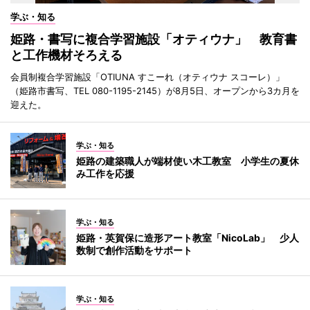
学ぶ・知る
姫路・書写に複合学習施設「オティウナ」 教育書
と工作機材そろえる
会員制複合学習施設「OTIUNA すこーれ（オティウナ スコーレ）」
（姫路市書写、TEL 080-1195-2145）が8月5日、オープンから3カ月を
迎えた。
学ぶ・知る
姫路の建築職人が端材使い木工教室 小学生の夏休
み工作を応援
学ぶ・知る
姫路・英賀保に造形アート教室「NicoLab」 少人
数制で創作活動をサポート
学ぶ・知る