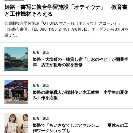
姫路・書写に複合学習施設「オティウナ」 教育書
と工作機材そろえる
会員制複合学習施設「OTIUNA すこーれ（オティウナ スコーレ）」
（姫路市書写、TEL 080-1195-2145）が8月5日、オープンから3カ月を
迎えた。
見る・遊ぶ
姫路・大塩町の一棟貸し宿「しおのやど」が開業半
年 店主が祖母の家を改修
見る・遊ぶ
姫路の建築職人が端材使い木工教室 小学生の夏休
み工作を応援
見る・遊ぶ
姫路で「ちいさなてしごとマルシェ」 夏休みの工
作ワークショップも