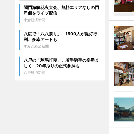
関門海峡花火大会、無料エリアなしの門
司側をライブ配信
小倉経済新聞
八広で「八八祭り」 1500人が提灯行
列、多幸アートも
すみだ経済新聞
八戸の「騎馬打毬」、若手騎手の姿勇ま
しく 20年ぶりの正式参拝も
八戸経済新聞