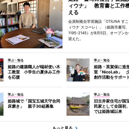
ィウナ」 教育書と工作
える
会員制複合学習施設「OTIUNA す
ィウナ スコーレ）」（姫路市書写、TE
1195-2145）が8月5日、オープン
迎えた。
学ぶ・知る
学ぶ・知る
姫路の建築職人が端材使い木
姫路・英賀保に造
工教室 小学生の夏休み工作
室「NicoLab」
を応援
創作活動をサポー
学ぶ・知る
学ぶ・知る
姫路城で「国宝五城天守合同
旧古井家住宅が国
床磨き」 親子30組募集
民家として全国初
では姫路城以来
もっと見る