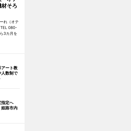
機材そろ
こーれ（オテ
L 080-
から3カ月を
形アート教
 少人数制で
ト
宝指定へ
、姫路市内