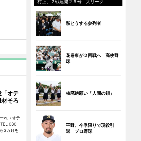
村上、２戦連発２６号 大リーグ
黙とうする参列者
花巻東が２回戦へ 高校野
球
設「オテ
核廃絶願い「人間の鎖」
機材そろ
こーれ（オテ
L 080-
平野、今季限りで現役引
から3カ月を
退 プロ野球