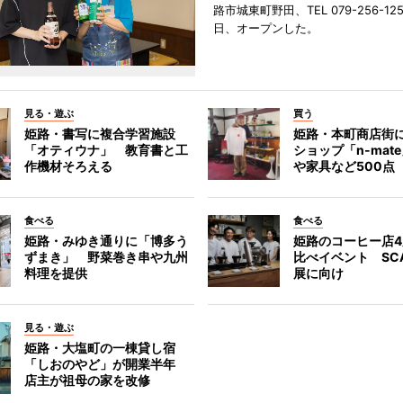
路市城東町野田、TEL 079-256-12
日、オープンした。
見る・遊ぶ
買う
姫路・書写に複合学習施設
姫路・本町商店街
「オティウナ」 教育書と工
ショップ「n-mat
作機材そろえる
や家具など500点
食べる
食べる
姫路・みゆき通りに「博多う
姫路のコーヒー店
ずまき」 野菜巻き串や九州
比べイベント SC
料理を提供
展に向け
見る・遊ぶ
姫路・大塩町の一棟貸し宿
「しおのやど」が開業半年
店主が祖母の家を改修