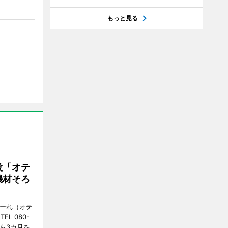
もっと見る
設「オテ
機材そろ
こーれ（オテ
L 080-
から3カ月を