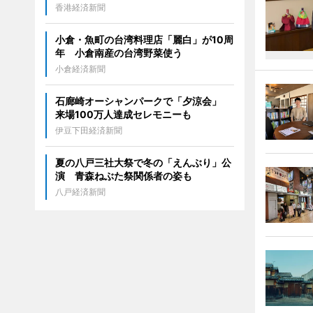
香港経済新聞
小倉・魚町の台湾料理店「麗白」が10周
年 小倉南産の台湾野菜使う
小倉経済新聞
石廊崎オーシャンパークで「夕涼会」
来場100万人達成セレモニーも
伊豆下田経済新聞
夏の八戸三社大祭で冬の「えんぶり」公
演 青森ねぶた祭関係者の姿も
八戸経済新聞