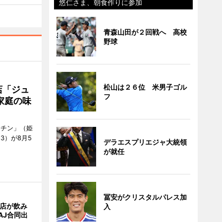
悠仁さま、朝食作りに参加
青森山田が２回戦へ 高校
野球
松山は２６位 米男子ゴル
店「ジュ
フ
家庭の味
ッチン」（姫
53）が8月5
デラエスプリエジャ大統領
が就任
冨安がクリスタルパレス加
4店が飲み
入
AJ合同出