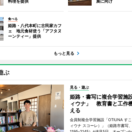
料理を提供
展に向け
食べる
姫路・八代本町に古民家カフ
ェ 地元食材使う「アフタヌ
ーンティー」提供
もっと見る
遊ぶ
見る・遊ぶ
姫路・書写に複合学習施
ィウナ」 教育書と工作
える
会員制複合学習施設「OTIUNA す
ィウナ スコーレ）」（姫路市書写、TE
1195-2145）が8月5日、オープン