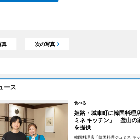
写真
次の写真
ュース
食べる
姫路・城東町に韓国料理
ミネ キッチン」 釜山の
を提供
韓国料理店「韓国料理ジュミネ キ