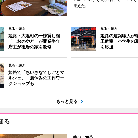
迎えた。
見る・遊ぶ
見る・遊ぶ
姫路・大塩町の一棟貸し宿
姫路の建築職人が
「しおのやど」が開業半年
工教室 小学生の
店主が祖母の家を改修
を応援
見る・遊ぶ
姫路で「ちいさなてしごとマ
ルシェ」 夏休みの工作ワー
クショップも
もっと見る
知る
学ぶ・知る