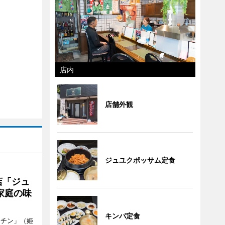
店内
店舗外観
ジュユクポッサム定食
店「ジュ
家庭の味
キンパ定食
ッチン」（姫