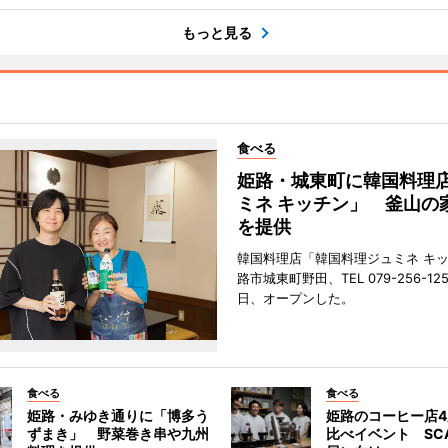
もっと見る
食べる
姫路・城東町に韓国料理
ミネ キッチン」 釜山の
を提供
韓国料理店「韓国料理ジュミネ キ
路市城東町野田、TEL 079-256-12
日、オープンした。
食べる
食べる
姫路・みゆき通りに「博多う
姫路のコーヒー店
ずまき」 野菜巻き串や九州
比べイベント SC