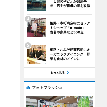
「しおのやど」が開業半
年 店主が祖母の家を改修
姫路・本町商店街にセレク
トショップ「n-mate」
古着や家具など500点
姫路・おみぞ筋商店街にオ
ーガニックダイニング 野
菜を食材のメインに
もっと見る
フォトフラッシュ