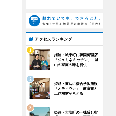
アクセスランキング
姫路・城東町に韓国料理店
「ジュミネ キッチン」 釜
山の家庭の味を提供
姫路・書写に複合学習施設
「オティウナ」 教育書と
工作機材そろえる
姫路・大塩町の一棟貸し宿