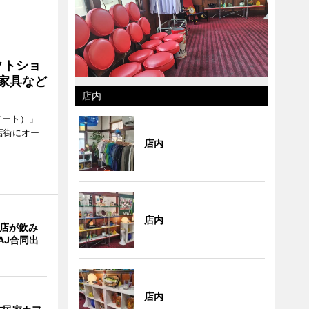
クトショ
や家具など
店内
メート）」
店街にオー
店内
店内
4店が飲み
AJ合同出
店内