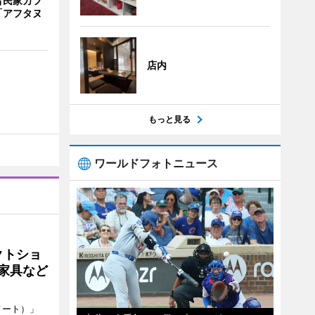
古民家カフ
「アフタヌ
店内
もっと見る
ワールドフォトニュース
クトショ
や家具など
メート）」