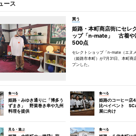
ュース
買う
姫路・本町商店街にセレ
ップ「n-mate」 古着
500点
セレクトショップ「n-mate（エヌ
（姫路市本町）が7月31日、本町商
プンした。
食べる
食べる
姫路・みゆき通りに「博多う
姫路のコーヒー店
ずまき」 野菜巻き串や九州
比べイベント SC
料理を提供
展に向け
見る・遊ぶ
食べる