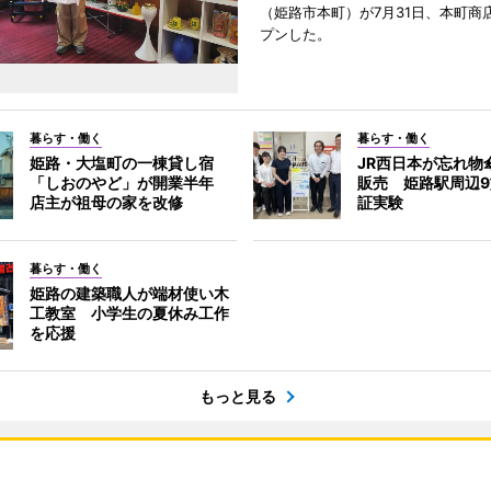
（姫路市本町）が7月31日、本町商
プンした。
暮らす・働く
暮らす・働く
姫路・大塩町の一棟貸し宿
JR西日本が忘れ物
「しおのやど」が開業半年
販売 姫路駅周辺
店主が祖母の家を改修
証実験
暮らす・働く
姫路の建築職人が端材使い木
工教室 小学生の夏休み工作
を応援
もっと見る