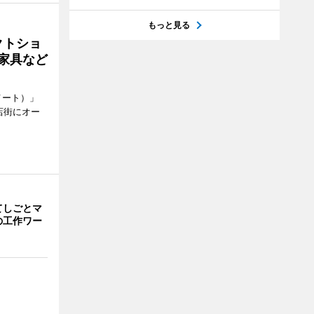
もっと見る
クトショ
や家具など
メート）」
店街にオー
てしごとマ
の工作ワー