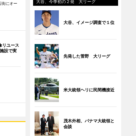
大谷、今季初の２発 大リーグ
店街にオー
大谷、イメージ調査で１位
傘リユース
9施設で実
先発した菅野 大リーグ
米大統領ヘリに民間機接近
茂木外相、パナマ大統領と
会談