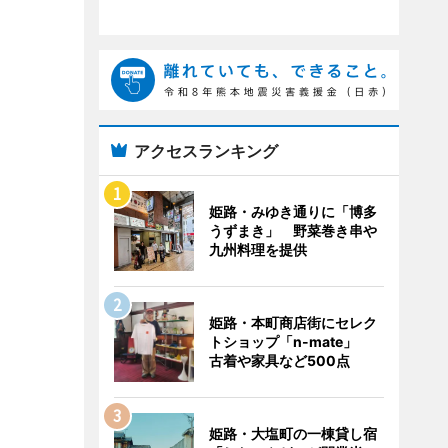
アクセスランキング
姫路・みゆき通りに「博多
うずまき」 野菜巻き串や
九州料理を提供
姫路・本町商店街にセレク
トショップ「n-mate」
古着や家具など500点
姫路・大塩町の一棟貸し宿