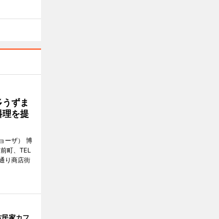
多うずま
料理を提
ョーザ） 博
前町、TEL
ゆき通り商店街
古民家カフ