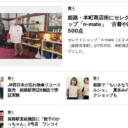
買う
姫路・本町商店街にセレ
ップ「n-mate」 古着
500点
セレクトショップ「n-mate（エヌ
（姫路市本町）が7月31日、本町商
プンした。
買う
買う
JR西日本が忘れ物傘リユース
姫路で「ちいさな
販売 姫路駅周辺9施設で実
ルシェ」 夏休み
証実験
クショップも
買う
姫路駅直結施設に「餃子のか
っちゃん」2号店 ワンコイ