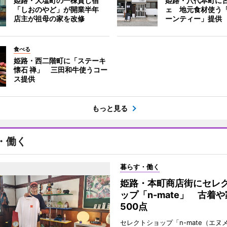
姫路・大塩町の一棟貸し宿
姫路・八代本町に
「しおのやど」が開業半年
ェ 地元食材使う
店主が祖母の家を改修
ーンティー」提供
食べる
姫路・西二階町に「ステーキ
懐石 禅」 三田和牛使うコー
ス提供
もっと見る
・働く
暮らす・働く
姫路・本町商店街にセレ
ップ「n-mate」 古着
500点
セレクトショップ「n-mate（エヌ