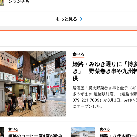
ンランチも
もっと見る
食べる
姫路・みゆき通りに「博
き」 野菜巻き串や九州
供
居酒屋「炭火野菜巻き串と餃子（ギ
多うずまき 姫路駅前店」（姫路市駅
079-221-7009）が8月3日、み
にオープンした。
食べる
食べる
姫路のコーヒー店4店が飲み
姫路・八代本町に