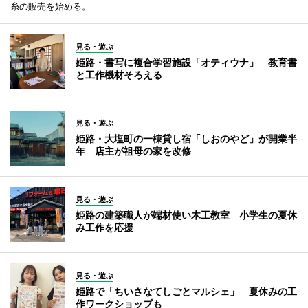
糸の販売を始める。
見る・遊ぶ
姫路・書写に複合学習施設「オティウナ」 教育書
と工作機材そろえる
見る・遊ぶ
姫路・大塩町の一棟貸し宿「しおのやど」が開業半
年 店主が祖母の家を改修
見る・遊ぶ
姫路の建築職人が端材使い木工教室 小学生の夏休
み工作を応援
見る・遊ぶ
姫路で「ちいさなてしごとマルシェ」 夏休みの工
作ワークショップも