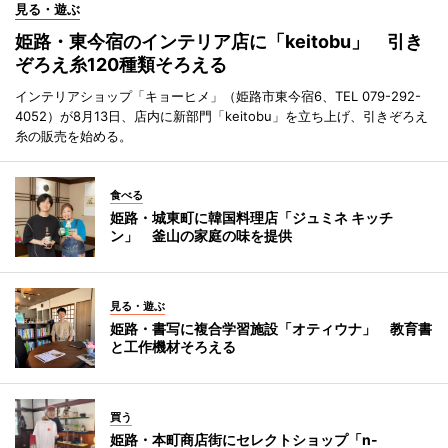
見る・遊ぶ
姫路・東今宿のインテリア店に「keitobu」 引き
ぞろえ糸120種類そろえる
インテリアショップ「キョーヒメ」（姫路市東今宿6、TEL 079-292-
4052）が8月13日、店内に新部門「keitobu」を立ち上げ、引きぞろえ
糸の販売を始める。
食べる
姫路・城東町に韓国料理店「ジュミネ キッチ
ン」 釜山の家庭の味を提供
見る・遊ぶ
姫路・書写に複合学習施設「オティウナ」 教育書
と工作機材そろえる
買う
姫路・本町商店街にセレクトショップ「n-