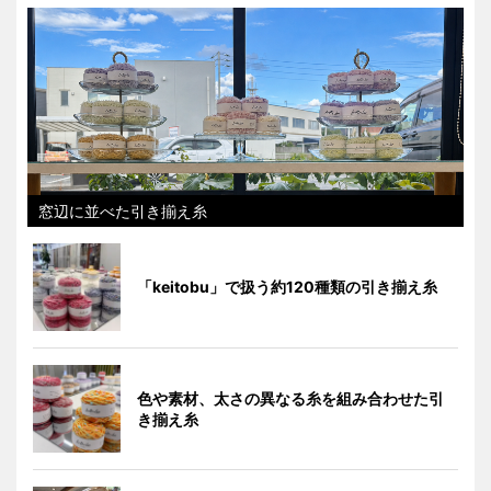
窓辺に並べた引き揃え糸
「keitobu」で扱う約120種類の引き揃え糸
色や素材、太さの異なる糸を組み合わせた引
き揃え糸