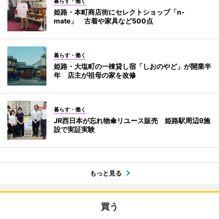
暮らす・働く
姫路・本町商店街にセレクトショップ「n-
mate」 古着や家具など500点
暮らす・働く
姫路・大塩町の一棟貸し宿「しおのやど」が開業半
年 店主が祖母の家を改修
暮らす・働く
JR西日本が忘れ物傘リユース販売 姫路駅周辺9施
設で実証実験
もっと見る
買う