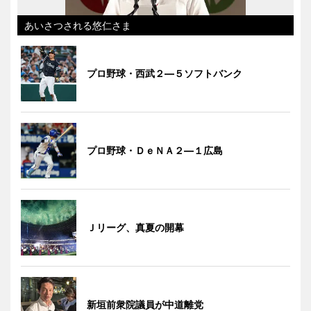
あいさつされる悠仁さま
プロ野球・西武２―５ソフトバンク
プロ野球・ＤｅＮＡ２―１広島
Ｊリーグ、真夏の開幕
新垣前衆院議員が中道離党