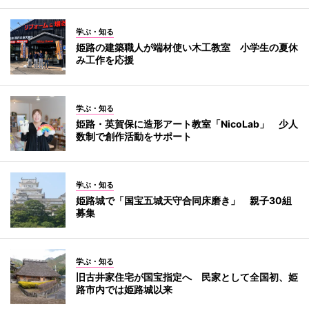
学ぶ・知る
姫路の建築職人が端材使い木工教室 小学生の夏休
み工作を応援
学ぶ・知る
姫路・英賀保に造形アート教室「NicoLab」 少人
数制で創作活動をサポート
学ぶ・知る
姫路城で「国宝五城天守合同床磨き」 親子30組
募集
学ぶ・知る
旧古井家住宅が国宝指定へ 民家として全国初、姫
路市内では姫路城以来