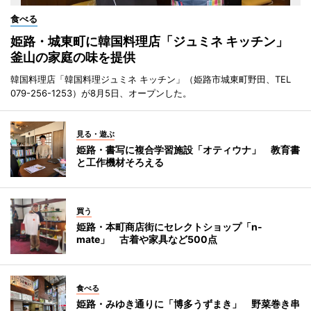
食べる
姫路・城東町に韓国料理店「ジュミネ キッチン」
釜山の家庭の味を提供
韓国料理店「韓国料理ジュミネ キッチン」（姫路市城東町野田、TEL
079-256-1253）が8月5日、オープンした。
見る・遊ぶ
姫路・書写に複合学習施設「オティウナ」 教育書
と工作機材そろえる
買う
姫路・本町商店街にセレクトショップ「n-
mate」 古着や家具など500点
食べる
姫路・みゆき通りに「博多うずまき」 野菜巻き串