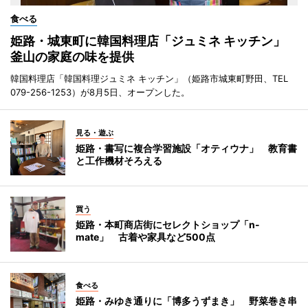
食べる
姫路・城東町に韓国料理店「ジュミネ キッチン」
釜山の家庭の味を提供
韓国料理店「韓国料理ジュミネ キッチン」（姫路市城東町野田、TEL
079-256-1253）が8月5日、オープンした。
見る・遊ぶ
姫路・書写に複合学習施設「オティウナ」 教育書
と工作機材そろえる
買う
姫路・本町商店街にセレクトショップ「n-
mate」 古着や家具など500点
食べる
姫路・みゆき通りに「博多うずまき」 野菜巻き串