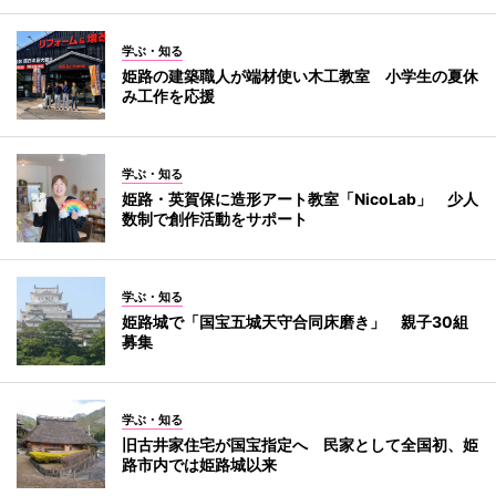
学ぶ・知る
姫路の建築職人が端材使い木工教室 小学生の夏休
み工作を応援
学ぶ・知る
姫路・英賀保に造形アート教室「NicoLab」 少人
数制で創作活動をサポート
学ぶ・知る
姫路城で「国宝五城天守合同床磨き」 親子30組
募集
学ぶ・知る
旧古井家住宅が国宝指定へ 民家として全国初、姫
路市内では姫路城以来