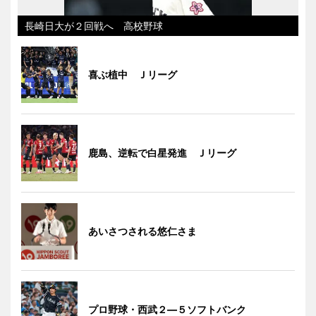
長崎日大が２回戦へ 高校野球
喜ぶ植中 Ｊリーグ
鹿島、逆転で白星発進 Ｊリーグ
あいさつされる悠仁さま
プロ野球・西武２―５ソフトバンク