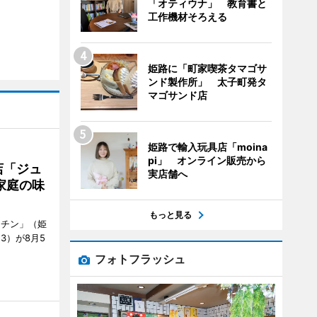
「オティウナ」 教育書と
工作機材そろえる
姫路に「町家喫茶タマゴサ
ンド製作所」 太子町発タ
マゴサンド店
姫路で輸入玩具店「moina
pi」 オンライン販売から
店「ジュ
実店舗へ
家庭の味
もっと見る
ッチン」（姫
53）が8月5
フォトフラッシュ