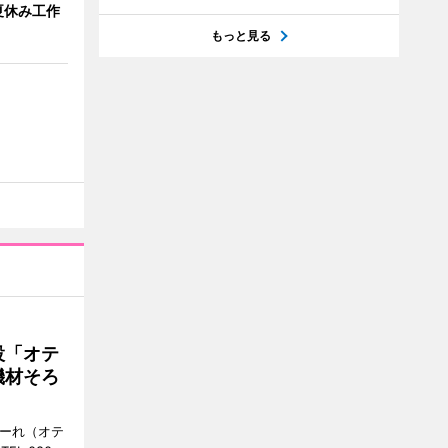
夏休み工作
もっと見る
設「オテ
機材そろ
こーれ（オテ