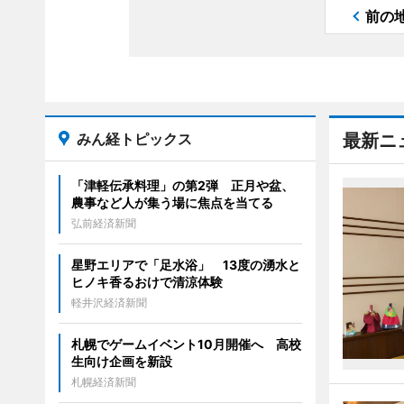
前の
みん経トピックス
最新ニ
「津軽伝承料理」の第2弾 正月や盆、
農事など人が集う場に焦点を当てる
弘前経済新聞
星野エリアで「足水浴」 13度の湧水と
ヒノキ香るおけで清涼体験
軽井沢経済新聞
札幌でゲームイベント10月開催へ 高校
生向け企画を新設
札幌経済新聞