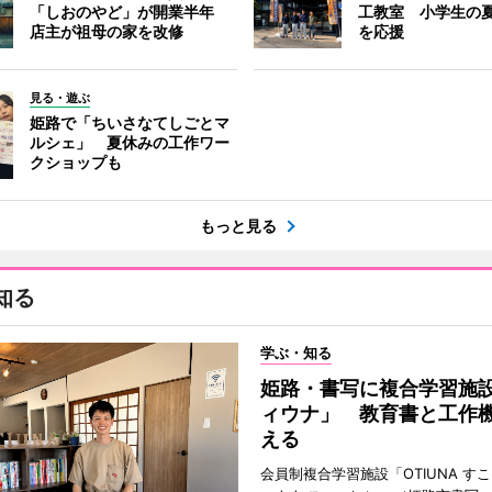
「しおのやど」が開業半年
工教室 小学生の
店主が祖母の家を改修
を応援
見る・遊ぶ
姫路で「ちいさなてしごとマ
ルシェ」 夏休みの工作ワー
クショップも
もっと見る
知る
学ぶ・知る
姫路・書写に複合学習施
ィウナ」 教育書と工作
える
会員制複合学習施設「OTIUNA す