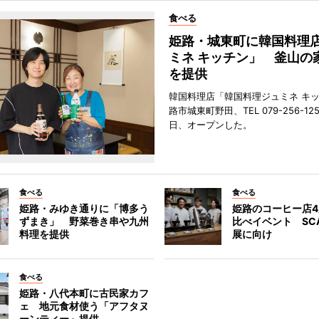
食べる
姫路・城東町に韓国料理
ミネ キッチン」 釜山の
を提供
韓国料理店「韓国料理ジュミネ キ
路市城東町野田、TEL 079-256-12
日、オープンした。
食べる
食べる
姫路・みゆき通りに「博多う
姫路のコーヒー店
ずまき」 野菜巻き串や九州
比べイベント SC
料理を提供
展に向け
食べる
姫路・八代本町に古民家カフ
ェ 地元食材使う「アフタヌ
ーンティー」提供