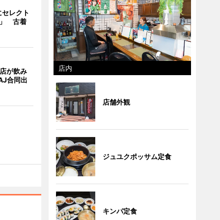
にセレクト
e」 古着
店内
4店が飲み
AJ合同出
店舗外観
ジュユクポッサム定食
キンパ定食