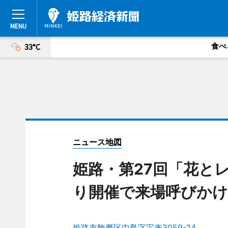
食べ
33°C
ニュース地図
姫路・第27回「花と
り開催で来場呼びかけ
姫路市飾磨区中島字宝来3059-24