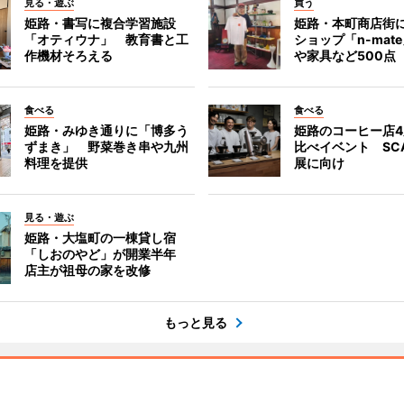
見る・遊ぶ
買う
姫路・書写に複合学習施設
姫路・本町商店街
「オティウナ」 教育書と工
ショップ「n-mat
作機材そろえる
や家具など500点
食べる
食べる
姫路・みゆき通りに「博多う
姫路のコーヒー店
ずまき」 野菜巻き串や九州
比べイベント SC
料理を提供
展に向け
見る・遊ぶ
姫路・大塩町の一棟貸し宿
「しおのやど」が開業半年
店主が祖母の家を改修
もっと見る