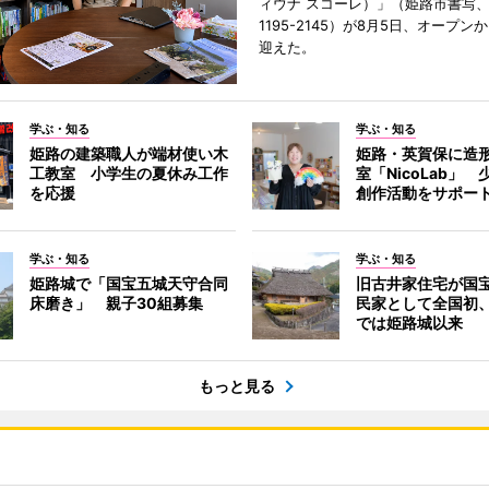
ィウナ スコーレ）」（姫路市書写、TE
1195-2145）が8月5日、オープン
迎えた。
学ぶ・知る
学ぶ・知る
姫路の建築職人が端材使い木
姫路・英賀保に造
工教室 小学生の夏休み工作
室「NicoLab」
を応援
創作活動をサポー
学ぶ・知る
学ぶ・知る
姫路城で「国宝五城天守合同
旧古井家住宅が国
床磨き」 親子30組募集
民家として全国初
では姫路城以来
もっと見る