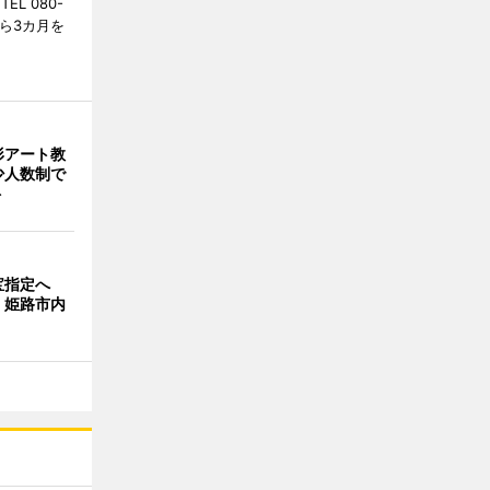
L 080-
から3カ月を
形アート教
 少人数制で
ト
宝指定へ
、姫路市内