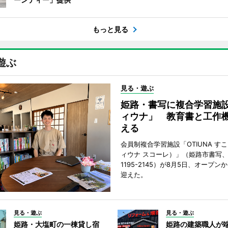
もっと見る
遊ぶ
見る・遊ぶ
姫路・書写に複合学習施
ィウナ」 教育書と工作
える
会員制複合学習施設「OTIUNA す
ィウナ スコーレ）」（姫路市書写、TE
1195-2145）が8月5日、オープン
迎えた。
見る・遊ぶ
見る・遊ぶ
姫路・大塩町の一棟貸し宿
姫路の建築職人が