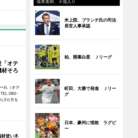
張本美和、４強入り
米上院、ブランチ氏の司法
長官人事承認
柏、開幕白星 Ｊリーグ
設「オテ
機材そろ
こーれ（オテ
町田、大勝で発進 Ｊリー
L 080-
グ
から3カ月を
日本、豪州に惜敗 ラグビ
ー
端材使い木