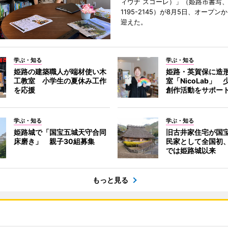
ィウナ スコーレ）」（姫路市書写、TE
1195-2145）が8月5日、オープン
迎えた。
学ぶ・知る
学ぶ・知る
姫路の建築職人が端材使い木
姫路・英賀保に造
工教室 小学生の夏休み工作
室「NicoLab」
を応援
創作活動をサポー
学ぶ・知る
学ぶ・知る
姫路城で「国宝五城天守合同
旧古井家住宅が国
床磨き」 親子30組募集
民家として全国初
では姫路城以来
もっと見る