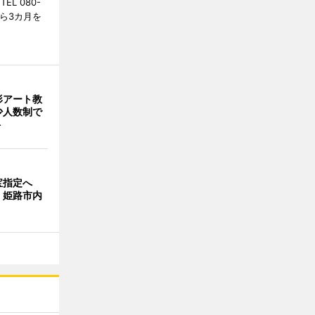
L 080-
から3カ月を
形アート教
 少人数制で
ト
宝指定へ
、姫路市内