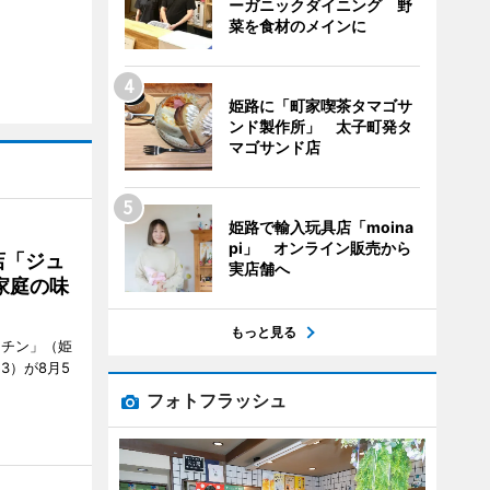
ーガニックダイニング 野
菜を食材のメインに
姫路に「町家喫茶タマゴサ
ンド製作所」 太子町発タ
マゴサンド店
姫路で輸入玩具店「moina
pi」 オンライン販売から
店「ジュ
実店舗へ
家庭の味
もっと見る
ッチン」（姫
53）が8月5
フォトフラッシュ