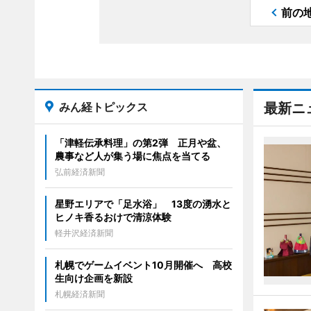
前の
みん経トピックス
最新ニ
「津軽伝承料理」の第2弾 正月や盆、
農事など人が集う場に焦点を当てる
弘前経済新聞
星野エリアで「足水浴」 13度の湧水と
ヒノキ香るおけで清涼体験
軽井沢経済新聞
札幌でゲームイベント10月開催へ 高校
生向け企画を新設
札幌経済新聞