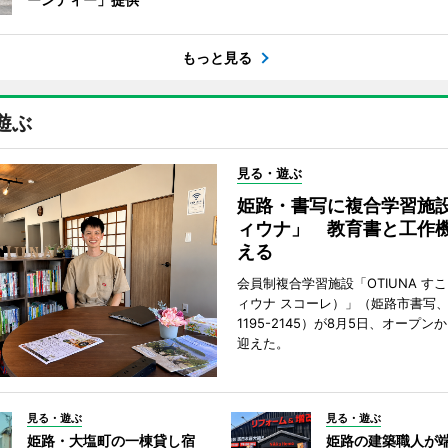
もっと見る
遊ぶ
見る・遊ぶ
姫路・書写に複合学習施
ィウナ」 教育書と工作
える
会員制複合学習施設「OTIUNA す
ィウナ スコーレ）」（姫路市書写、TE
1195-2145）が8月5日、オープン
迎えた。
見る・遊ぶ
見る・遊ぶ
姫路・大塩町の一棟貸し宿
姫路の建築職人が