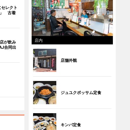
にセレクト
e」 古着
店内
4店が飲み
AJ合同出
店舗外観
ジュユクポッサム定食
キンパ定食