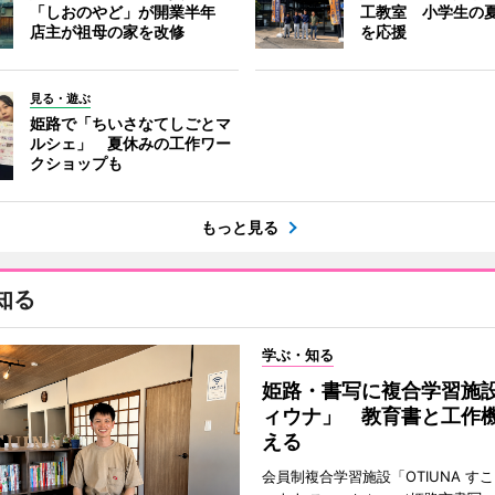
「しおのやど」が開業半年
工教室 小学生の
店主が祖母の家を改修
を応援
見る・遊ぶ
姫路で「ちいさなてしごとマ
ルシェ」 夏休みの工作ワー
クショップも
もっと見る
知る
学ぶ・知る
姫路・書写に複合学習施
ィウナ」 教育書と工作
える
会員制複合学習施設「OTIUNA す