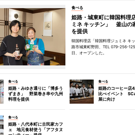
食べる
姫路・城東町に韓国料理
ミネ キッチン」 釜山の
を提供
韓国料理店「韓国料理ジュミネ キ
路市城東町野田、TEL 079-256-12
日、オープンした。
食べる
食べる
姫路・みゆき通りに「博多う
姫路のコーヒー店
ずまき」 野菜巻き串や九州
比べイベント SC
料理を提供
展に向け
食べる
姫路・八代本町に古民家カフ
ェ 地元食材使う「アフタヌ
ーンティー」提供