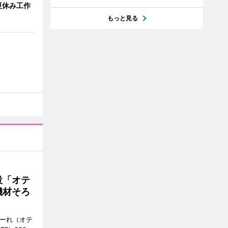
夏休み工作
もっと見る
設「オテ
機材そろ
こーれ（オテ