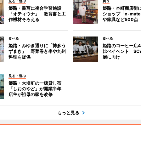
見る・遊ぶ
買う
姫路・書写に複合学習施設
姫路・本町商店街
「オティウナ」 教育書と工
ショップ「n-mat
作機材そろえる
や家具など500点
食べる
食べる
姫路・みゆき通りに「博多う
姫路のコーヒー店
ずまき」 野菜巻き串や九州
比べイベント SC
料理を提供
展に向け
見る・遊ぶ
姫路・大塩町の一棟貸し宿
「しおのやど」が開業半年
店主が祖母の家を改修
もっと見る