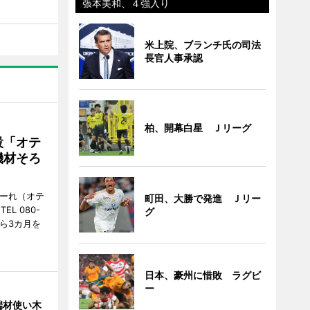
張本美和、４強入り
米上院、ブランチ氏の司法
長官人事承認
柏、開幕白星 Ｊリーグ
設「オテ
機材そろ
こーれ（オテ
町田、大勝で発進 Ｊリー
L 080-
グ
から3カ月を
日本、豪州に惜敗 ラグビ
ー
端材使い木