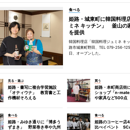
食べる
姫路・城東町に韓国料理
ミネ キッチン」 釜山の
を提供
韓国料理店「韓国料理ジュミネ キ
路市城東町野田、TEL 079-256-12
日、オープンした。
見る・遊ぶ
買う
姫路・書写に複合学習施設
姫路・本町商店街
「オティウナ」 教育書と工
ショップ「n-mat
作機材そろえる
や家具など500点
食べる
食べる
姫路・みゆき通りに「博多う
姫路のコーヒー店
ずまき」 野菜巻き串や九州
比べイベント SC