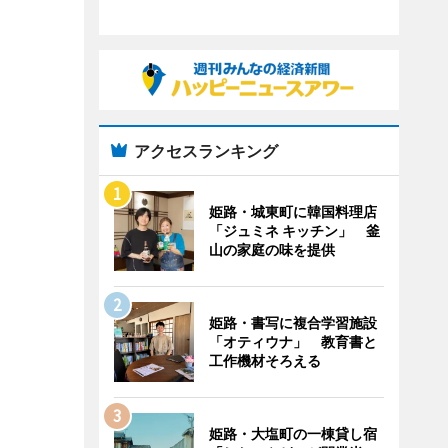
アクセスランキング
姫路・城東町に韓国料理店
「ジュミネ キッチン」 釜
山の家庭の味を提供
姫路・書写に複合学習施設
「オティウナ」 教育書と
工作機材そろえる
姫路・大塩町の一棟貸し宿