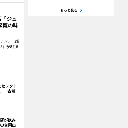
もっと見る
店「ジュ
家庭の味
ッチン」（姫
53）が8月5
にセレクト
e」 古着
4店が飲み
AJ合同出