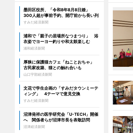
墨田区役所、「令和8年8月8日婚」
300人超が事前予約、開庁前から長い列
すみだ経済新聞
浦和で「親子の居場所なつまつり」 浴
衣姿でヨーヨー釣りや和太鼓楽しむ
浦和経済新聞
厚狭に保護猫カフェ「ねことおちゃ」
古民家改築、猫との触れ合いも
山口宇部経済新聞
文花で学生企画の「すみだタウンミーテ
ィング」 4テーマで意見交換
すみだ経済新聞
沼津発祥の医学研究会「U-TECH」開催
へ 関係者らが沼津市長を表敬訪問
沼津経済新聞