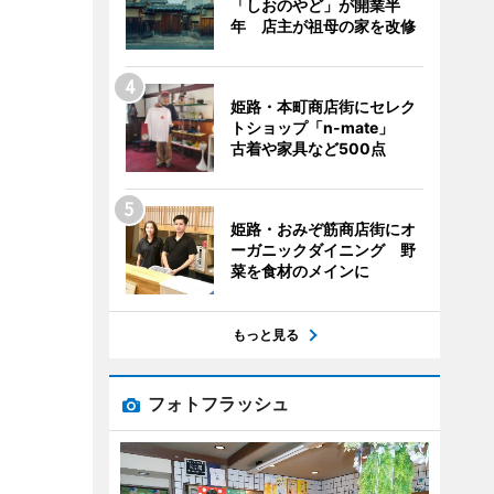
「しおのやど」が開業半
年 店主が祖母の家を改修
姫路・本町商店街にセレク
トショップ「n-mate」
古着や家具など500点
姫路・おみぞ筋商店街にオ
ーガニックダイニング 野
菜を食材のメインに
もっと見る
フォトフラッシュ