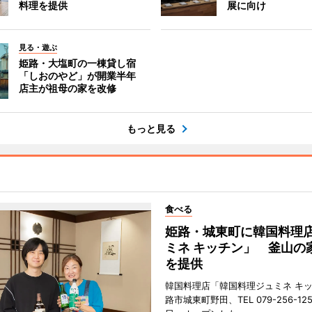
料理を提供
展に向け
見る・遊ぶ
姫路・大塩町の一棟貸し宿
「しおのやど」が開業半年
店主が祖母の家を改修
もっと見る
食べる
姫路・城東町に韓国料理
ミネ キッチン」 釜山の
を提供
韓国料理店「韓国料理ジュミネ キ
路市城東町野田、TEL 079-256-12