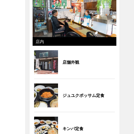
店内
店舗外観
ジュユクポッサム定食
キンパ定食