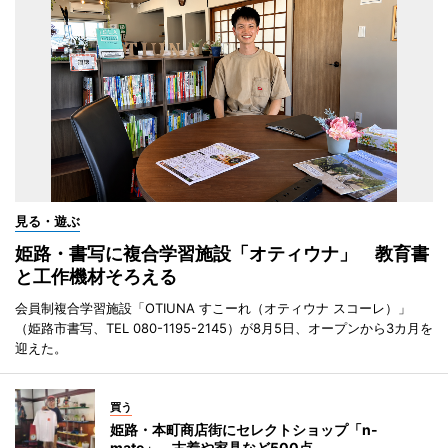
見る・遊ぶ
姫路・書写に複合学習施設「オティウナ」 教育書
と工作機材そろえる
会員制複合学習施設「OTIUNA すこーれ（オティウナ スコーレ）」
（姫路市書写、TEL 080-1195-2145）が8月5日、オープンから3カ月を
迎えた。
買う
姫路・本町商店街にセレクトショップ「n-
mate」 古着や家具など500点