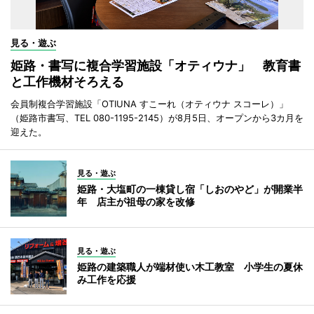
見る・遊ぶ
姫路・書写に複合学習施設「オティウナ」 教育書
と工作機材そろえる
会員制複合学習施設「OTIUNA すこーれ（オティウナ スコーレ）」
（姫路市書写、TEL 080-1195-2145）が8月5日、オープンから3カ月を
迎えた。
見る・遊ぶ
姫路・大塩町の一棟貸し宿「しおのやど」が開業半
年 店主が祖母の家を改修
見る・遊ぶ
姫路の建築職人が端材使い木工教室 小学生の夏休
み工作を応援