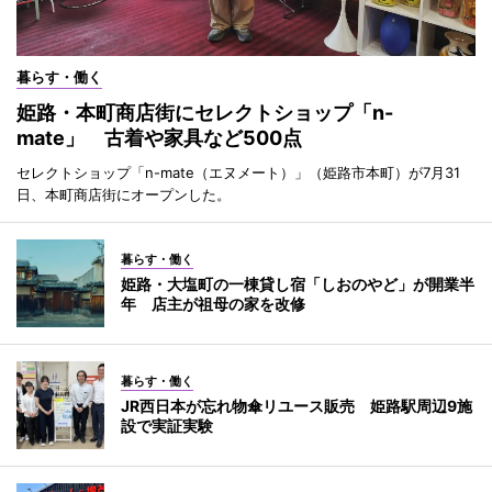
暮らす・働く
姫路・本町商店街にセレクトショップ「n-
mate」 古着や家具など500点
セレクトショップ「n-mate（エヌメート）」（姫路市本町）が7月31
日、本町商店街にオープンした。
暮らす・働く
姫路・大塩町の一棟貸し宿「しおのやど」が開業半
年 店主が祖母の家を改修
暮らす・働く
JR西日本が忘れ物傘リユース販売 姫路駅周辺9施
設で実証実験