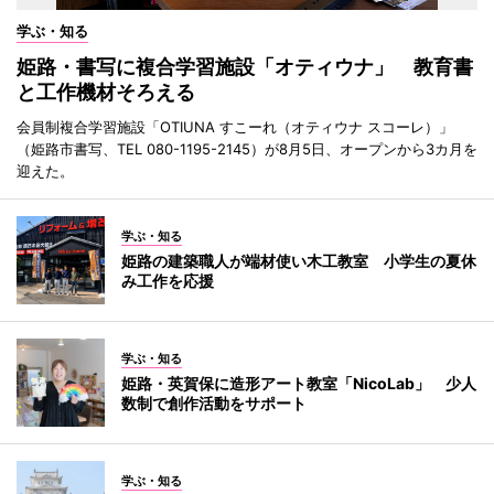
学ぶ・知る
姫路・書写に複合学習施設「オティウナ」 教育書
と工作機材そろえる
会員制複合学習施設「OTIUNA すこーれ（オティウナ スコーレ）」
（姫路市書写、TEL 080-1195-2145）が8月5日、オープンから3カ月を
迎えた。
学ぶ・知る
姫路の建築職人が端材使い木工教室 小学生の夏休
み工作を応援
学ぶ・知る
姫路・英賀保に造形アート教室「NicoLab」 少人
数制で創作活動をサポート
学ぶ・知る