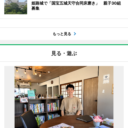
姫路城で「国宝五城天守合同床磨き」 親子30組
募集
もっと見る
見る・遊ぶ