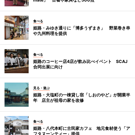
食べる
姫路・みゆき通りに「博多うずまき」 野菜巻き串
や九州料理を提供
食べる
姫路のコーヒー店4店が飲み比べイベント SCAJ
合同出展に向け
見る・遊ぶ
姫路・大塩町の一棟貸し宿「しおのやど」が開業半
年 店主が祖母の家を改修
食べる
姫路・八代本町に古民家カフェ 地元食材使う「ア
フタヌーンティー」提供