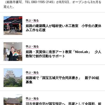
（姫路市書写、TEL 080-1195-2145）が8月5日、オープンから3カ月を
迎えた。
学ぶ・知る
姫路の建築職人が端材使い木工教室 小学生の夏休
み工作を応援
学ぶ・知る
姫路・英賀保に造形アート教室「NicoLab」 少人
数制で創作活動をサポート
学ぶ・知る
姫路城で「国宝五城天守合同床磨き」 親子30組
募集
学ぶ・知る
旧古井家住宅が国宝指定へ 民家として全国初、姫