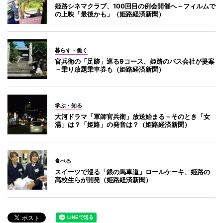
姫路シネマクラブ、100回目の例会開催へ－フィルムで
の上映「最後かも」（姫路経済新聞）
暮らす・働く
官兵衛の「足跡」巡る9コース、姫路のバス会社が提案
－乗り放題乗車券も（姫路経済新聞）
学ぶ・知る
大河ドラマ「軍師官兵衛」放送始まる－そのとき「女
湯」は？「姫路」の発音は？（姫路経済新聞）
食べる
スイーツで巡る「銀の馬車道」ロールケーキ、姫路の
高校生らが開発（姫路経済新聞）