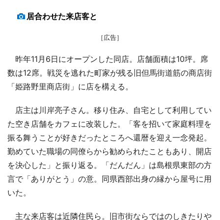
居合わせた来店客と
［広告］
昨年11月6日にオープンした同店。店舗面積は10坪。席
数は12席。戦災を逃れた町家が残る旧但馬街道筋の商店街
「姫路野里商店街」に店を構える。
店主は川岸亮子さん。移り住み、自宅として利用してい
た空き店舗をカフェに改装した。「客を招いて家庭料理を
振る舞うことが好きだったところへ還暦を迎え一念発起。
勤めていた職場の同僚らから勧められたこともあり、開店
を決心した」と振り返る。「だんだん」は島根県東部の方
言で「ありがとう」の意。同県西部出身の縁から屋号に用
いた。
主な来店客は近隣住民ら。旧市街ならではのしきたりや