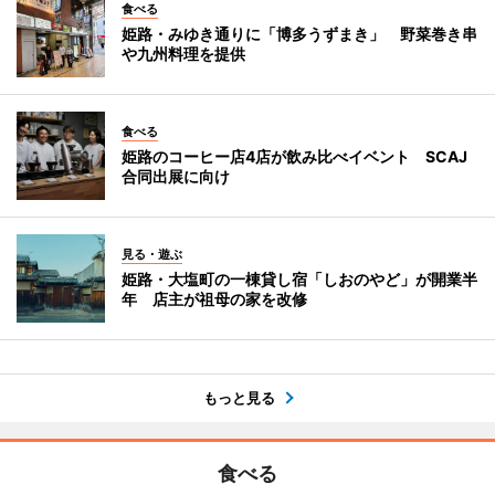
食べる
姫路・みゆき通りに「博多うずまき」 野菜巻き串
や九州料理を提供
食べる
姫路のコーヒー店4店が飲み比べイベント SCAJ
合同出展に向け
見る・遊ぶ
姫路・大塩町の一棟貸し宿「しおのやど」が開業半
年 店主が祖母の家を改修
もっと見る
食べる