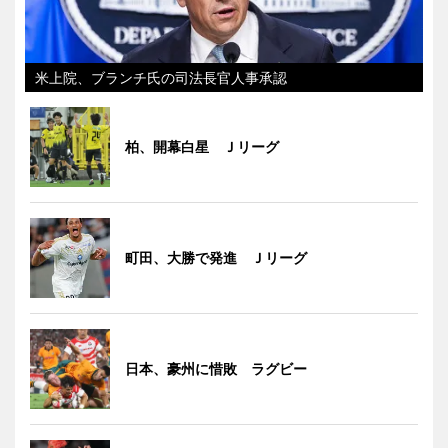
米上院、ブランチ氏の司法長官人事承認
柏、開幕白星 Ｊリーグ
町田、大勝で発進 Ｊリーグ
日本、豪州に惜敗 ラグビー