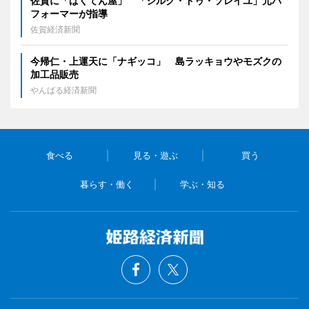
佐賀に「ばくてん屋」 「シルク・ドゥ・ソレイユ」元パ
フォーマーが指導
佐賀経済新聞
今帰仁・上運天に「ナギッコ」 島ラッキョウやモズクの
加工品販売
やんばる経済新聞
食べる
見る・遊ぶ
買う
暮らす・働く
学ぶ・知る