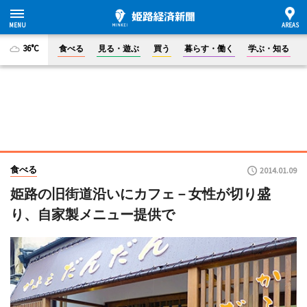
36°C
食べる
見る・遊ぶ
買う
暮らす・働く
学ぶ・知る
食べる
2014.01.09
姫路の旧街道沿いにカフェ－女性が切り盛
り、自家製メニュー提供で