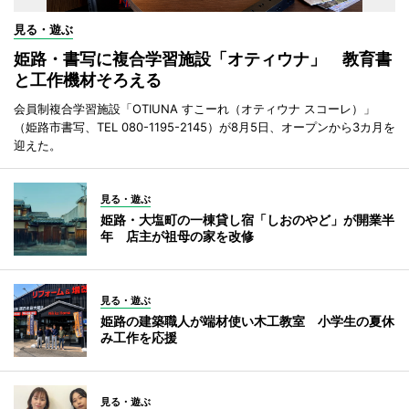
見る・遊ぶ
姫路・書写に複合学習施設「オティウナ」 教育書
と工作機材そろえる
会員制複合学習施設「OTIUNA すこーれ（オティウナ スコーレ）」
（姫路市書写、TEL 080-1195-2145）が8月5日、オープンから3カ月を
迎えた。
見る・遊ぶ
姫路・大塩町の一棟貸し宿「しおのやど」が開業半
年 店主が祖母の家を改修
見る・遊ぶ
姫路の建築職人が端材使い木工教室 小学生の夏休
み工作を応援
見る・遊ぶ