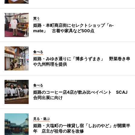
買う
姫路・本町商店街にセレクトショップ「n-
mate」 古着や家具など500点
食べる
姫路・みゆき通りに「博多うずまき」 野菜巻き串
や九州料理を提供
食べる
姫路のコーヒー店4店が飲み比べイベント SCAJ
合同出展に向け
見る・遊ぶ
姫路・大塩町の一棟貸し宿「しおのやど」が開業半
年 店主が祖母の家を改修