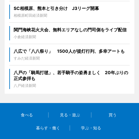
SC相模原、熊本と引き分け J3リーグ開幕
相模原町田経済新聞
関門海峡花火大会、無料エリアなしの門司側をライブ配信
小倉経済新聞
八広で「八八祭り」 1500人が提灯行列、多幸アートも
すみだ経済新聞
八戸の「騎馬打毬」、若手騎手の姿勇ましく 20年ぶりの
正式参拝も
八戸経済新聞
食べる
見る・遊ぶ
買う
暮らす・働く
学ぶ・知る