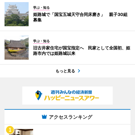
学ぶ・知る
姫路城で「国宝五城天守合同床磨き」 親子30組
募集
学ぶ・知る
旧古井家住宅が国宝指定へ 民家として全国初、姫
路市内では姫路城以来
もっと見る
アクセスランキング