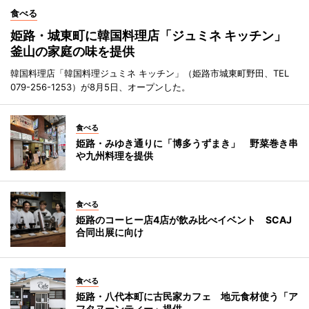
食べる
姫路・城東町に韓国料理店「ジュミネ キッチン」
釜山の家庭の味を提供
韓国料理店「韓国料理ジュミネ キッチン」（姫路市城東町野田、TEL
079-256-1253）が8月5日、オープンした。
食べる
姫路・みゆき通りに「博多うずまき」 野菜巻き串
や九州料理を提供
食べる
姫路のコーヒー店4店が飲み比べイベント SCAJ
合同出展に向け
食べる
姫路・八代本町に古民家カフェ 地元食材使う「ア
フタヌーンティー」提供