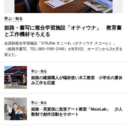
学ぶ・知る
姫路・書写に複合学習施設「オティウナ」 教育書
と工作機材そろえる
会員制複合学習施設「OTIUNA すこーれ（オティウナ スコーレ）」
（姫路市書写、TEL 080-1195-2145）が8月5日、オープンから3カ月を
迎えた。
学ぶ・知る
姫路の建築職人が端材使い木工教室 小学生の夏休
み工作を応援
学ぶ・知る
姫路・英賀保に造形アート教室「NicoLab」 少人
数制で創作活動をサポート