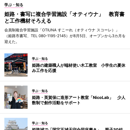
学ぶ・知る
姫路・書写に複合学習施設「オティウナ」 教育書
と工作機材そろえる
会員制複合学習施設「OTIUNA すこーれ（オティウナ スコーレ）」
（姫路市書写、TEL 080-1195-2145）が8月5日、オープンから3カ月を
迎えた。
学ぶ・知る
姫路の建築職人が端材使い木工教室 小学生の夏休
み工作を応援
学ぶ・知る
姫路・英賀保に造形アート教室「NicoLab」 少人
数制で創作活動をサポート
学ぶ・知る
姫路城で「国宝五城天守合同床磨き」 親子30組