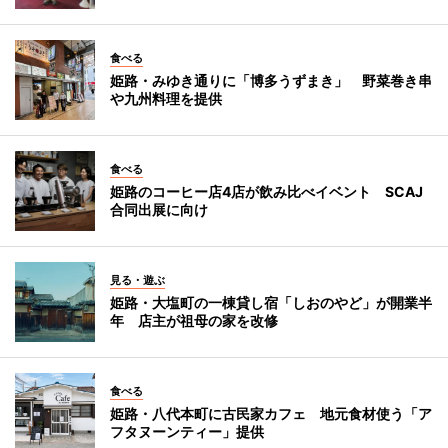
食べる
姫路・みゆき通りに「博多うずまき」 野菜巻き串
や九州料理を提供
食べる
姫路のコーヒー店4店が飲み比べイベント SCAJ
合同出展に向け
見る・遊ぶ
姫路・大塩町の一棟貸し宿「しおのやど」が開業半
年 店主が祖母の家を改修
食べる
姫路・八代本町に古民家カフェ 地元食材使う「ア
フタヌーンティー」提供