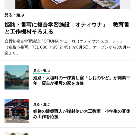
見る・遊ぶ
姫路・書写に複合学習施設「オティウナ」 教育書
と工作機材そろえる
会員制複合学習施設「OTIUNA すこーれ（オティウナ スコーレ）」
（姫路市書写、TEL 080-1195-2145）が8月5日、オープンから3カ月を
迎えた。
見る・遊ぶ
姫路・大塩町の一棟貸し宿「しおのやど」が開業半
年 店主が祖母の家を改修
見る・遊ぶ
姫路の建築職人が端材使い木工教室 小学生の夏休
み工作を応援