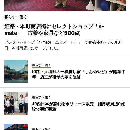
暮らす・働く
姫路・本町商店街にセレクトショップ「n-
mate」 古着や家具など500点
セレクトショップ「n-mate（エヌメート）」（姫路市本町）が7月31
日、本町商店街にオープンした。
暮らす・働く
姫路・大塩町の一棟貸し宿「しおのやど」が開業半
年 店主が祖母の家を改修
暮らす・働く
JR西日本が忘れ物傘リユース販売 姫路駅周辺9施
設で実証実験
暮らす・働く