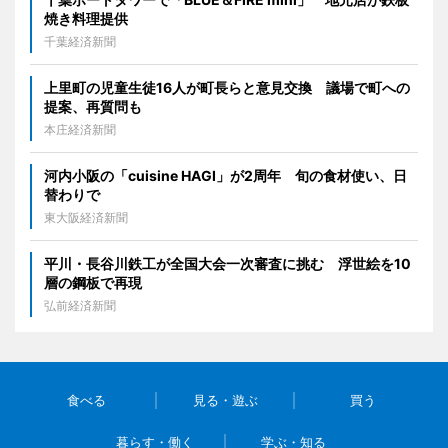
焼き料理提供
千葉経済新聞
上里町の児童生徒16人が町長らと意見交換 議場で町への
提案、再質問も
本庄経済新聞
河内小阪の「cuisine HAGI」が2周年 旬の食材使い、日
替わりで
東大阪経済新聞
平川・長谷川鉄工が全国大会一次審査に挑む 浮世絵を10
層の鋼板で再現
弘前経済新聞
食べる
見る・遊ぶ
買う
暮らす・働く
学ぶ・知る