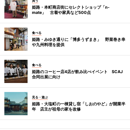
買う
姫路・本町商店街にセレクトショップ「n-
mate」 古着や家具など500点
食べる
姫路・みゆき通りに「博多うずまき」 野菜巻き串
や九州料理を提供
食べる
姫路のコーヒー店4店が飲み比べイベント SCAJ
合同出展に向け
見る・遊ぶ
姫路・大塩町の一棟貸し宿「しおのやど」が開業半
年 店主が祖母の家を改修