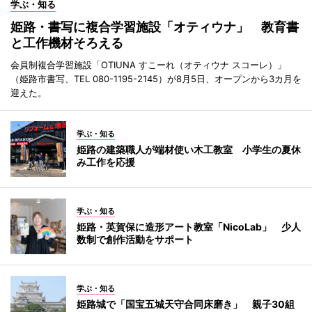
学ぶ・知る
姫路・書写に複合学習施設「オティウナ」 教育書
と工作機材そろえる
会員制複合学習施設「OTIUNA すこーれ（オティウナ スコーレ）」
（姫路市書写、TEL 080-1195-2145）が8月5日、オープンから3カ月を
迎えた。
学ぶ・知る
姫路の建築職人が端材使い木工教室 小学生の夏休
み工作を応援
学ぶ・知る
姫路・英賀保に造形アート教室「NicoLab」 少人
数制で創作活動をサポート
学ぶ・知る
姫路城で「国宝五城天守合同床磨き」 親子30組