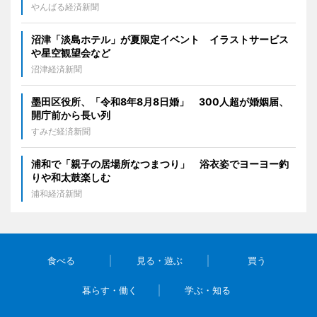
やんばる経済新聞
沼津「淡島ホテル」が夏限定イベント イラストサービス
や星空観望会など
沼津経済新聞
墨田区役所、「令和8年8月8日婚」 300人超が婚姻届、
開庁前から長い列
すみだ経済新聞
浦和で「親子の居場所なつまつり」 浴衣姿でヨーヨー釣
りや和太鼓楽しむ
浦和経済新聞
食べる
見る・遊ぶ
買う
暮らす・働く
学ぶ・知る