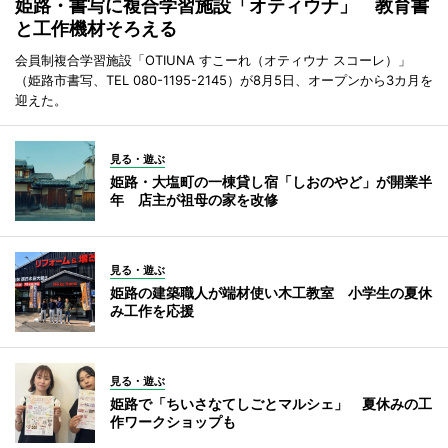
姫路・書写に複合学習施設「オティウナ」 教育書
と工作機材そろえる
会員制複合学習施設「OTIUNA すこーれ（オティウナ スコーレ）」
（姫路市書写、TEL 080-1195-2145）が8月5日、オープンから3カ月を
迎えた。
見る・遊ぶ
姫路・大塩町の一棟貸し宿「しおのやど」が開業半
年 店主が祖母の家を改修
見る・遊ぶ
姫路の建築職人が端材使い木工教室 小学生の夏休
み工作を応援
見る・遊ぶ
姫路で「ちいさなてしごとマルシェ」 夏休みの工
作ワークショップも