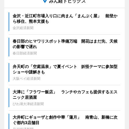
みん経トピックス
金沢・近江町市場入り口に肉まん「まんぷく屋」 能登か
ら移住、熊本支援も
金沢経済新聞
春日部のヒマワリスポット準備万端 開花はまだ先、天候
の影響で遅れ
春日部経済新聞
弁天町の「空庭温泉」で夏イベント 妖怪テーマに参加型
ショーや謎解きも
大阪ベイ経済新聞
大津に「フラワー飯店」 ランチやカフェも提供するエス
ニック居酒屋
びわ湖大津経済新聞
大井町にギョーザと創作中華「蓮月」 南青山、新橋に次
ぐ都内3店舗目