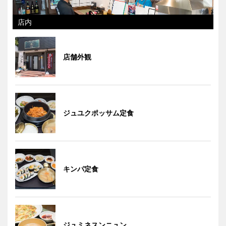
店内
店舗外観
ジュユクポッサム定食
キンパ定食
ジュミネスンニュン