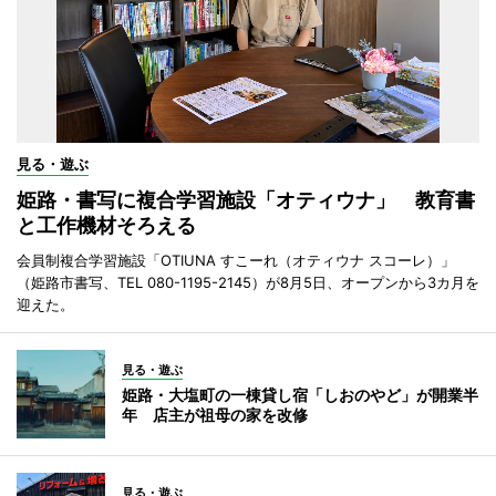
見る・遊ぶ
姫路・書写に複合学習施設「オティウナ」 教育書
と工作機材そろえる
会員制複合学習施設「OTIUNA すこーれ（オティウナ スコーレ）」
（姫路市書写、TEL 080-1195-2145）が8月5日、オープンから3カ月を
迎えた。
見る・遊ぶ
姫路・大塩町の一棟貸し宿「しおのやど」が開業半
年 店主が祖母の家を改修
見る・遊ぶ