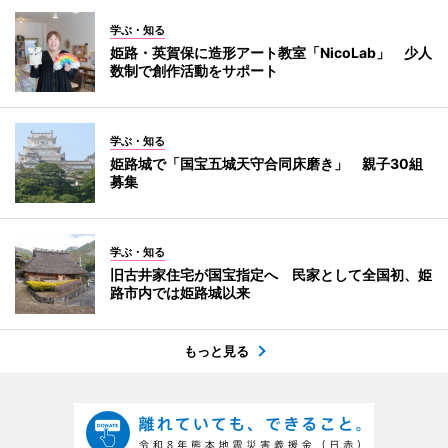
学ぶ・知る
姫路・英賀保に造形アート教室「NicoLab」 少人
数制で創作活動をサポート
学ぶ・知る
姫路城で「国宝五城天守合同床磨き」 親子30組
募集
学ぶ・知る
旧古井家住宅が国宝指定へ 民家として全国初、姫
路市内では姫路城以来
もっと見る