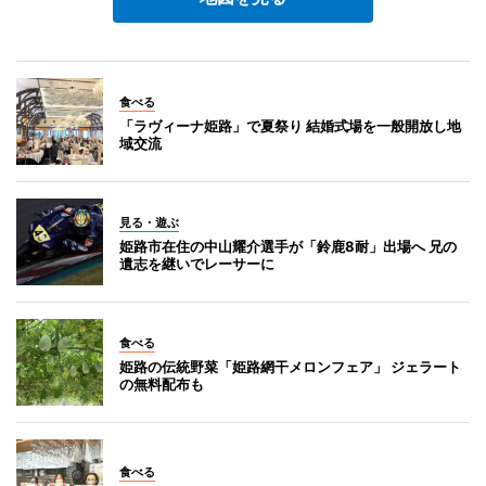
食べる
「ラヴィーナ姫路」で夏祭り 結婚式場を一般開放し地
域交流
見る・遊ぶ
姫路市在住の中山耀介選手が「鈴鹿8耐」出場へ 兄の
遺志を継いでレーサーに
食べる
姫路の伝統野菜「姫路網干メロンフェア」 ジェラート
の無料配布も
食べる