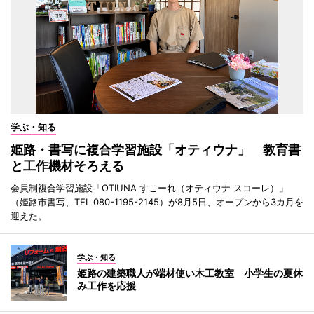
学ぶ・知る
姫路・書写に複合学習施設「オティウナ」 教育書
と工作機材そろえる
会員制複合学習施設「OTIUNA すこーれ（オティウナ スコーレ）」
（姫路市書写、TEL 080-1195-2145）が8月5日、オープンから3カ月を
迎えた。
学ぶ・知る
姫路の建築職人が端材使い木工教室 小学生の夏休
み工作を応援