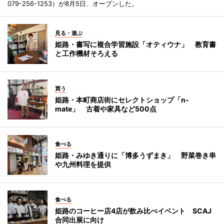
079-256-1253）が8月5日、オープンした。
見る・遊ぶ
姫路・書写に複合学習施設「オティウナ」 教育書
と工作機材そろえる
買う
姫路・本町商店街にセレクトショップ「n-
mate」 古着や家具など500点
食べる
姫路・みゆき通りに「博多うずまき」 野菜巻き串
や九州料理を提供
食べる
姫路のコーヒー店4店が飲み比べイベント SCAJ
合同出展に向け