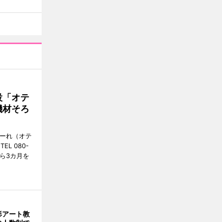
設「オテ
機材そろ
こーれ（オテ
L 080-
から3カ月を
形アート教