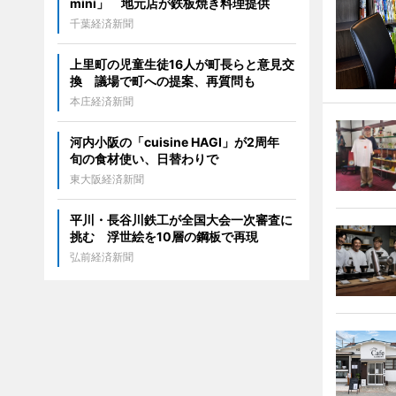
mini」 地元店が鉄板焼き料理提供
千葉経済新聞
上里町の児童生徒16人が町長らと意見交
換 議場で町への提案、再質問も
本庄経済新聞
河内小阪の「cuisine HAGI」が2周年
旬の食材使い、日替わりで
東大阪経済新聞
平川・長谷川鉄工が全国大会一次審査に
挑む 浮世絵を10層の鋼板で再現
弘前経済新聞