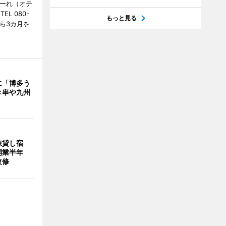
こーれ（オテ
L 080-
もっと見る
から3カ月を
に「博多う
き串や九州
棟貸し宿
開業半年
改修