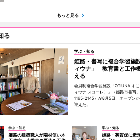
もっと見る
知る
学ぶ・知る
姫路・書写に複合学習施
ィウナ」 教育書と工作
える
会員制複合学習施設「OTIUNA す
ィウナ スコーレ）」（姫路市書写、TE
1195-2145）が8月5日、オープン
迎えた。
学ぶ・知る
学ぶ・知る
姫路の建築職人が端材使い木
姫路・英賀保に造