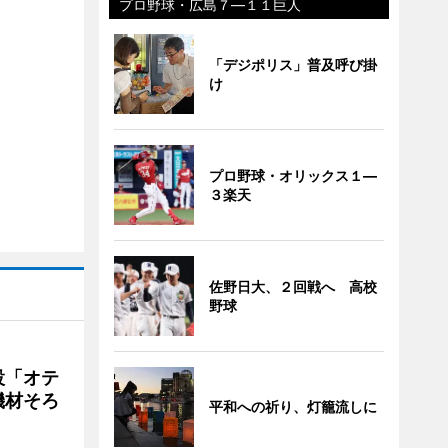
プロ野球・広島７―１１巨人
「デジポリス」普及呼び掛
け
プロ野球・オリックス１―
３楽天
佐野日大、２回戦へ 高校
野球
設「オテ
機材そろ
平和への祈り、灯籠流しに