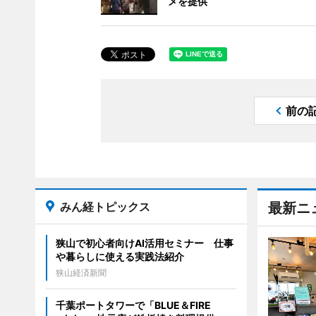
メを提供
前の
みん経トピックス
最新ニ
狭山で初心者向けAI活用セミナー 仕事
や暮らしに使える実践法紹介
狭山経済新聞
千葉ポートタワーで「BLUE＆FIRE