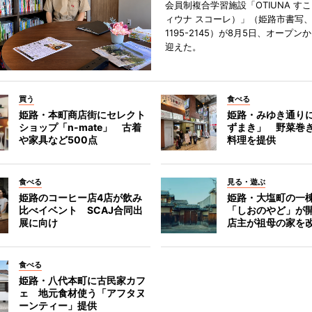
会員制複合学習施設「OTIUNA す
ィウナ スコーレ）」（姫路市書写、TE
1195-2145）が8月5日、オープン
迎えた。
買う
食べる
姫路・本町商店街にセレクト
姫路・みゆき通り
ショップ「n-mate」 古着
ずまき」 野菜巻
や家具など500点
料理を提供
食べる
見る・遊ぶ
姫路のコーヒー店4店が飲み
姫路・大塩町の一
比べイベント SCAJ合同出
「しおのやど」が
展に向け
店主が祖母の家を
食べる
姫路・八代本町に古民家カフ
ェ 地元食材使う「アフタヌ
ーンティー」提供