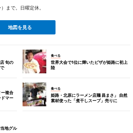
ー）まで。日曜定休。
地図を見る
食べる
店 旬の
世界大会で1位に輝いたピザが姫路に初上
で
陸
食べる
ター複合
姫路・北原にラーメン店麺 昌まさ」 自然
ンドマー
素材使った「煮干しスープ」売りに
ご当地グル