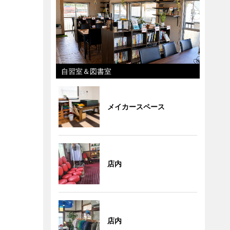
自習室＆図書室
メイカースペース
店内
店内