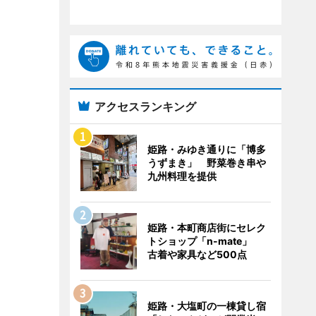
アクセスランキング
姫路・みゆき通りに「博多
うずまき」 野菜巻き串や
九州料理を提供
姫路・本町商店街にセレク
トショップ「n-mate」
古着や家具など500点
姫路・大塩町の一棟貸し宿