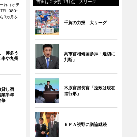
吉田は２安打１打点 大リーグ
こーれ（オテ
L 080-
から3カ月を
千賀の力投 大リーグ
に「博多う
高市首相靖国参拝「適切に
き串や九州
判断」
木原官房長官「拉致は現在
棟貸し宿
進行形」
開業半年
改修
ＥＰＡ視野に議論継続