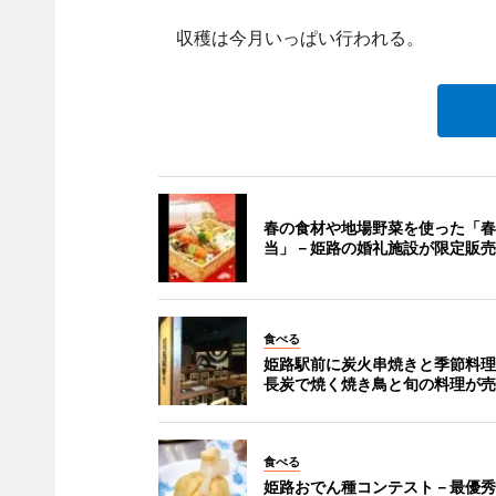
収穫は今月いっぱい行われる。
春の食材や地場野菜を使った「春
当」－姫路の婚礼施設が限定販売
食べる
姫路駅前に炭火串焼きと季節料理
長炭で焼く焼き鳥と旬の料理が売
食べる
姫路おでん種コンテスト－最優秀