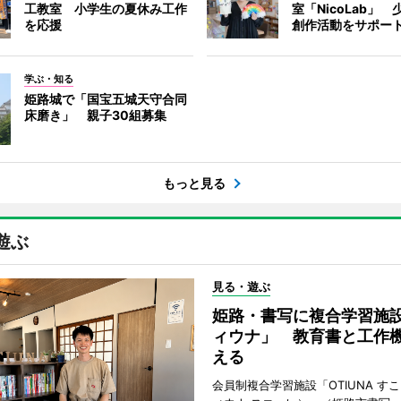
工教室 小学生の夏休み工作
室「NicoLab」
を応援
創作活動をサポー
学ぶ・知る
姫路城で「国宝五城天守合同
床磨き」 親子30組募集
もっと見る
遊ぶ
見る・遊ぶ
姫路・書写に複合学習施
ィウナ」 教育書と工作
える
会員制複合学習施設「OTIUNA す