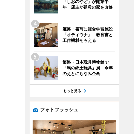
「しおのやど」が開業半
年 店主が祖母の家を改修
姫路・書写に複合学習施設
「オティウナ」 教育書と
工作機材そろえる
姫路・日本玩具博物館で
「馬の郷土玩具」展 今年
のえとにちなみ企画
もっと見る
フォトフラッシュ