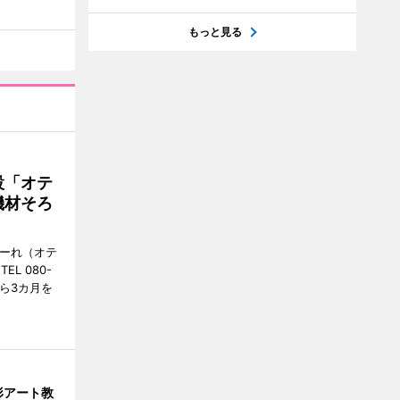
もっと見る
設「オテ
機材そろ
こーれ（オテ
L 080-
から3カ月を
形アート教