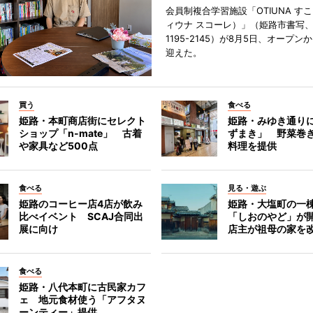
会員制複合学習施設「OTIUNA す
ィウナ スコーレ）」（姫路市書写、TE
1195-2145）が8月5日、オープン
迎えた。
買う
食べる
姫路・本町商店街にセレクト
姫路・みゆき通り
ショップ「n-mate」 古着
ずまき」 野菜巻
や家具など500点
料理を提供
食べる
見る・遊ぶ
姫路のコーヒー店4店が飲み
姫路・大塩町の一
比べイベント SCAJ合同出
「しおのやど」が
展に向け
店主が祖母の家を
食べる
姫路・八代本町に古民家カフ
ェ 地元食材使う「アフタヌ
ーンティー」提供