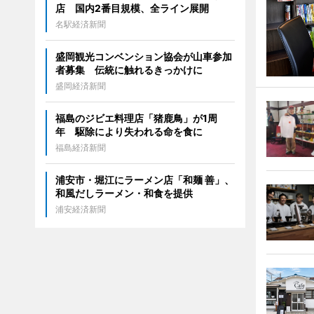
店 国内2番目規模、全ライン展開
名駅経済新聞
盛岡観光コンベンション協会が山車参加
者募集 伝統に触れるきっかけに
盛岡経済新聞
福島のジビエ料理店「猪鹿鳥」が1周
年 駆除により失われる命を食に
福島経済新聞
浦安市・堀江にラーメン店「和麺 善」、
和風だしラーメン・和食を提供
浦安経済新聞