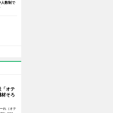
 少人数制で
ト
設「オテ
機材そろ
こーれ（オテ