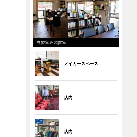
自習室＆図書室
メイカースペース
店内
店内