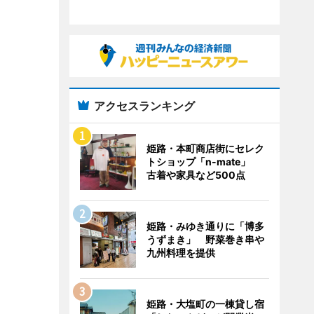
アクセスランキング
姫路・本町商店街にセレク
トショップ「n-mate」
古着や家具など500点
姫路・みゆき通りに「博多
うずまき」 野菜巻き串や
九州料理を提供
姫路・大塩町の一棟貸し宿