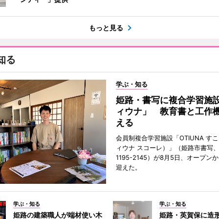
もっと見る
知る
学ぶ・知る
姫路・書写に複合学習施
ィウナ」 教育書と工作
える
会員制複合学習施設「OTIUNA す
ィウナ スコーレ）」（姫路市書写、TE
1195-2145）が8月5日、オープン
迎えた。
学ぶ・知る
学ぶ・知る
姫路の建築職人が端材使い木
姫路・英賀保に造