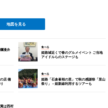
地図を見る
食べる
爛漫弁
姫路城近くで春のグルメイベント ご当地
アイドルらのステージも
食べる
の店 備
姫路「石倉峯相の里」で秋の感謝祭「里山
り
祭り」－姫新線利用するツアーも
賞は西村