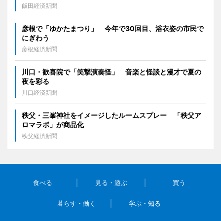
飯田経済新聞
彦根で「ゆかたまつり」 今年で30回目、浴衣姿の市民で
にぎわう
彦根経済新聞
川口・歓喜院で「笑撃演奏怪」 音楽と怪談と漫才で夏の
夜を彩る
川口経済新聞
秩父・三峯神社をイメージしたルームスプレー 「秩父ア
ロマラボ」が商品化
秩父経済新聞
食べる
見る・遊ぶ
買う
暮らす・働く
学ぶ・知る