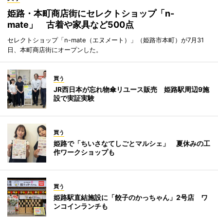
姫路・本町商店街にセレクトショップ「n-
mate」 古着や家具など500点
セレクトショップ「n-mate（エヌメート）」（姫路市本町）が7月31
日、本町商店街にオープンした。
買う
JR西日本が忘れ物傘リユース販売 姫路駅周辺9施
設で実証実験
買う
姫路で「ちいさなてしごとマルシェ」 夏休みの工
作ワークショップも
買う
姫路駅直結施設に「餃子のかっちゃん」2号店 ワ
ンコインランチも