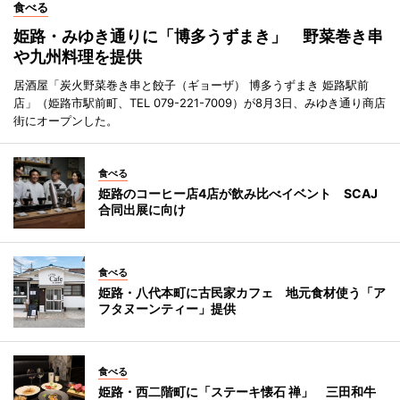
食べる
姫路・みゆき通りに「博多うずまき」 野菜巻き串
や九州料理を提供
居酒屋「炭火野菜巻き串と餃子（ギョーザ） 博多うずまき 姫路駅前
店」（姫路市駅前町、TEL 079-221-7009）が8月3日、みゆき通り商店
街にオープンした。
食べる
姫路のコーヒー店4店が飲み比べイベント SCAJ
合同出展に向け
食べる
姫路・八代本町に古民家カフェ 地元食材使う「ア
フタヌーンティー」提供
食べる
姫路・西二階町に「ステーキ懐石 禅」 三田和牛