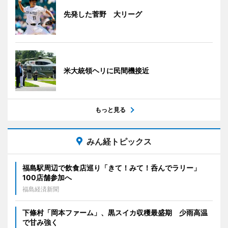
先発した菅野 大リーグ
米大統領ヘリに民間機接近
もっと見る
みん経トピックス
福島駅周辺で飲食店巡り「きて！みて！呑んでラリー」
100店舗参加へ
福島経済新聞
下條村「岡本ファーム」、黒スイカ収穫最盛期 少雨高温
で甘み強く