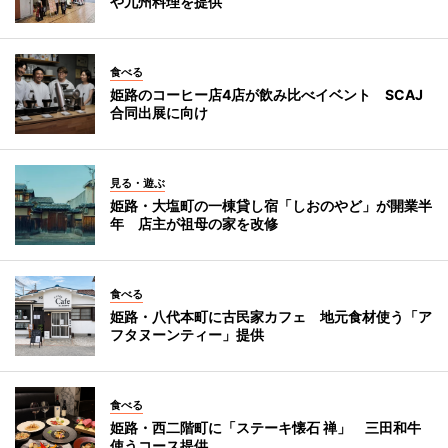
や九州料理を提供
食べる
姫路のコーヒー店4店が飲み比べイベント SCAJ
合同出展に向け
見る・遊ぶ
姫路・大塩町の一棟貸し宿「しおのやど」が開業半
年 店主が祖母の家を改修
食べる
姫路・八代本町に古民家カフェ 地元食材使う「ア
フタヌーンティー」提供
食べる
姫路・西二階町に「ステーキ懐石 禅」 三田和牛
使うコース提供