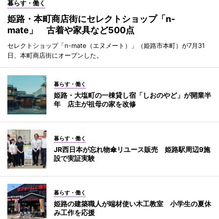
暮らす・働く
姫路・本町商店街にセレクトショップ「n-
mate」 古着や家具など500点
セレクトショップ「n-mate（エヌメート）」（姫路市本町）が7月31
日、本町商店街にオープンした。
暮らす・働く
姫路・大塩町の一棟貸し宿「しおのやど」が開業半
年 店主が祖母の家を改修
暮らす・働く
JR西日本が忘れ物傘リユース販売 姫路駅周辺9施
設で実証実験
暮らす・働く
姫路の建築職人が端材使い木工教室 小学生の夏休
み工作を応援