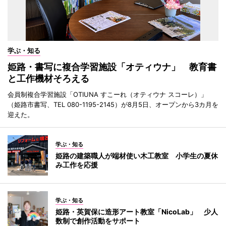
学ぶ・知る
姫路・書写に複合学習施設「オティウナ」 教育書
と工作機材そろえる
会員制複合学習施設「OTIUNA すこーれ（オティウナ スコーレ）」
（姫路市書写、TEL 080-1195-2145）が8月5日、オープンから3カ月を
迎えた。
学ぶ・知る
姫路の建築職人が端材使い木工教室 小学生の夏休
み工作を応援
学ぶ・知る
姫路・英賀保に造形アート教室「NicoLab」 少人
数制で創作活動をサポート