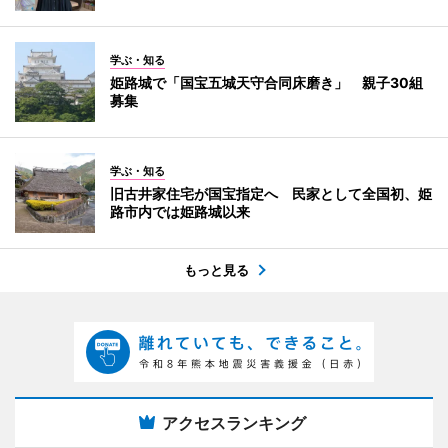
学ぶ・知る
姫路城で「国宝五城天守合同床磨き」 親子30組
募集
学ぶ・知る
旧古井家住宅が国宝指定へ 民家として全国初、姫
路市内では姫路城以来
もっと見る
アクセスランキング