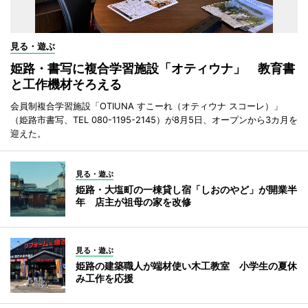
見る・遊ぶ
姫路・書写に複合学習施設「オティウナ」 教育書
と工作機材そろえる
会員制複合学習施設「OTIUNA すこーれ（オティウナ スコーレ）」
（姫路市書写、TEL 080-1195-2145）が8月5日、オープンから3カ月を
迎えた。
見る・遊ぶ
姫路・大塩町の一棟貸し宿「しおのやど」が開業半
年 店主が祖母の家を改修
見る・遊ぶ
姫路の建築職人が端材使い木工教室 小学生の夏休
み工作を応援