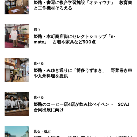
姫路・書写に複合学習施設「オティウナ」 教育書
と工作機材そろえる
買う
姫路・本町商店街にセレクトショップ「n-
mate」 古着や家具など500点
食べる
姫路・みゆき通りに「博多うずまき」 野菜巻き串
や九州料理を提供
食べる
姫路のコーヒー店4店が飲み比べイベント SCAJ
合同出展に向け
見る・遊ぶ