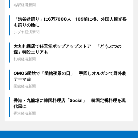
名駅経済新聞
「渋谷盆踊り」に6万7000人 109前に櫓、外国人観光客
も踊りの輪に
シブヤ経済新聞
大丸札幌店で任天堂ポップアップストア 「どうぶつの
森」特設エリアも
札幌経済新聞
OMO5函館で「函館夜景の日」 手回しオルガンで野外劇
テーマ曲
函館経済新聞
香港・九龍塘に韓国料理店「Social」 韓国定番料理を現
代風に
香港経済新聞