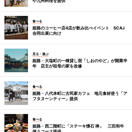
や九州料理を提供
食べる
姫路のコーヒー店4店が飲み比べイベント SCAJ
合同出展に向け
見る・遊ぶ
姫路・大塩町の一棟貸し宿「しおのやど」が開業半
年 店主が祖母の家を改修
食べる
姫路・八代本町に古民家カフェ 地元食材使う「ア
フタヌーンティー」提供
食べる
姫路・西二階町に「ステーキ懐石 禅」 三田和牛
使うコース提供