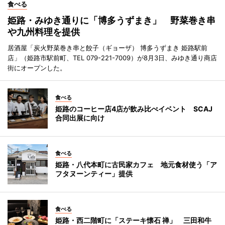
食べる
姫路・みゆき通りに「博多うずまき」 野菜巻き串
や九州料理を提供
居酒屋「炭火野菜巻き串と餃子（ギョーザ） 博多うずまき 姫路駅前
店」（姫路市駅前町、TEL 079-221-7009）が8月3日、みゆき通り商店
街にオープンした。
食べる
姫路のコーヒー店4店が飲み比べイベント SCAJ
合同出展に向け
食べる
姫路・八代本町に古民家カフェ 地元食材使う「ア
フタヌーンティー」提供
食べる
姫路・西二階町に「ステーキ懐石 禅」 三田和牛