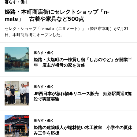
暮らす・働く
姫路・本町商店街にセレクトショップ「n-
mate」 古着や家具など500点
セレクトショップ「n-mate（エヌメート）」（姫路市本町）が7月31
日、本町商店街にオープンした。
暮らす・働く
姫路・大塩町の一棟貸し宿「しおのやど」が開業半
年 店主が祖母の家を改修
暮らす・働く
JR西日本が忘れ物傘リユース販売 姫路駅周辺9施
設で実証実験
暮らす・働く
姫路の建築職人が端材使い木工教室 小学生の夏休
み工作を応援