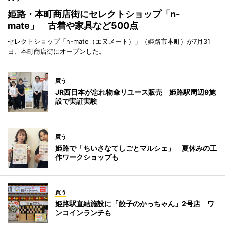
姫路・本町商店街にセレクトショップ「n-
mate」 古着や家具など500点
セレクトショップ「n-mate（エヌメート）」（姫路市本町）が7月31
日、本町商店街にオープンした。
買う
JR西日本が忘れ物傘リユース販売 姫路駅周辺9施
設で実証実験
買う
姫路で「ちいさなてしごとマルシェ」 夏休みの工
作ワークショップも
買う
姫路駅直結施設に「餃子のかっちゃん」2号店 ワ
ンコインランチも