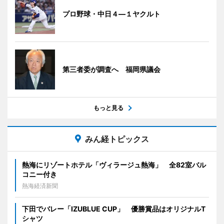
プロ野球・中日４―１ヤクルト
第三者委が調査へ 福岡県議会
もっと見る
みん経トピックス
熱海にリゾートホテル「ヴィラージュ熱海」 全82室バル
コニー付き
熱海経済新聞
下田でバレー「IZUBLUE CUP」 優勝賞品はオリジナルT
シャツ