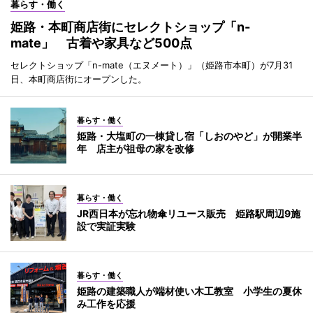
暮らす・働く
姫路・本町商店街にセレクトショップ「n-
mate」 古着や家具など500点
セレクトショップ「n-mate（エヌメート）」（姫路市本町）が7月31
日、本町商店街にオープンした。
暮らす・働く
姫路・大塩町の一棟貸し宿「しおのやど」が開業半
年 店主が祖母の家を改修
暮らす・働く
JR西日本が忘れ物傘リユース販売 姫路駅周辺9施
設で実証実験
暮らす・働く
姫路の建築職人が端材使い木工教室 小学生の夏休
み工作を応援