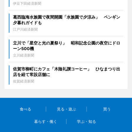
伊豆下田経済新聞
葛西臨海水族園で夜間開園「水族園で夕涼み」 ペンギン
夕暮れガイドも
江戸川経済新聞
立川で「星空と光の夏祭り」 昭和記念公園の夜空にドロ
ーン500機
立川経済新聞
佐賀市柳町にカフェ「木陰礼讃コーヒー」 ひなまつり出
店を経て常設店舗に
佐賀経済新聞
食べる
見る・遊ぶ
買う
暮らす・働く
学ぶ・知る