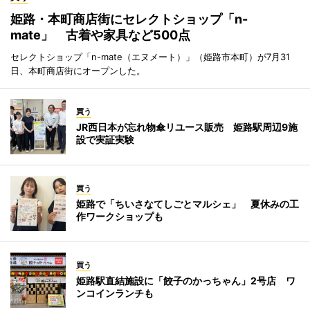
姫路・本町商店街にセレクトショップ「n-
mate」 古着や家具など500点
セレクトショップ「n-mate（エヌメート）」（姫路市本町）が7月31
日、本町商店街にオープンした。
買う
JR西日本が忘れ物傘リユース販売 姫路駅周辺9施
設で実証実験
買う
姫路で「ちいさなてしごとマルシェ」 夏休みの工
作ワークショップも
買う
姫路駅直結施設に「餃子のかっちゃん」2号店 ワ
ンコインランチも