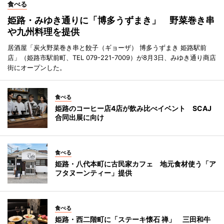
食べる
姫路・みゆき通りに「博多うずまき」 野菜巻き串
や九州料理を提供
居酒屋「炭火野菜巻き串と餃子（ギョーザ） 博多うずまき 姫路駅前
店」（姫路市駅前町、TEL 079-221-7009）が8月3日、みゆき通り商店
街にオープンした。
食べる
姫路のコーヒー店4店が飲み比べイベント SCAJ
合同出展に向け
食べる
姫路・八代本町に古民家カフェ 地元食材使う「ア
フタヌーンティー」提供
食べる
姫路・西二階町に「ステーキ懐石 禅」 三田和牛