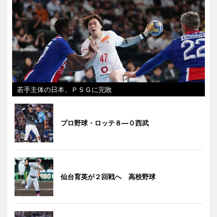
若手主体の日本、ＰＳＧに完敗
プロ野球・ロッテ８―０西武
仙台育英が２回戦へ 高校野球