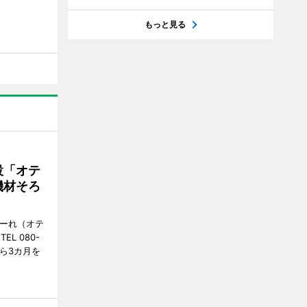
もっと見る
設「オテ
機材そろ
こーれ（オテ
L 080-
から3カ月を