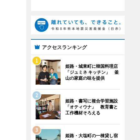
アクセスランキング
姫路・城東町に韓国料理店
「ジュミネ キッチン」 釜
山の家庭の味を提供
姫路・書写に複合学習施設
「オティウナ」 教育書と
工作機材そろえる
姫路・大塩町の一棟貸し宿