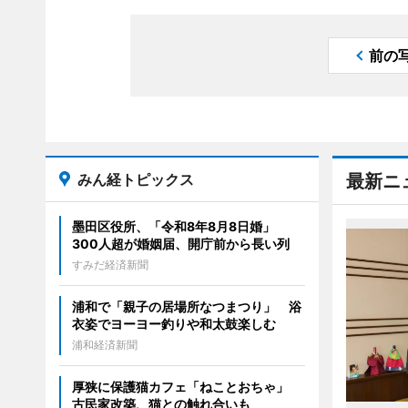
前の
みん経トピックス
最新ニ
墨田区役所、「令和8年8月8日婚」
300人超が婚姻届、開庁前から長い列
すみだ経済新聞
浦和で「親子の居場所なつまつり」 浴
衣姿でヨーヨー釣りや和太鼓楽しむ
浦和経済新聞
厚狭に保護猫カフェ「ねことおちゃ」
古民家改築、猫との触れ合いも