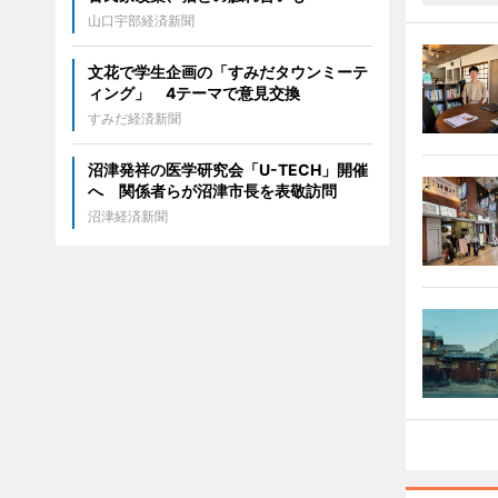
山口宇部経済新聞
文花で学生企画の「すみだタウンミーテ
ィング」 4テーマで意見交換
すみだ経済新聞
沼津発祥の医学研究会「U-TECH」開催
へ 関係者らが沼津市長を表敬訪問
沼津経済新聞