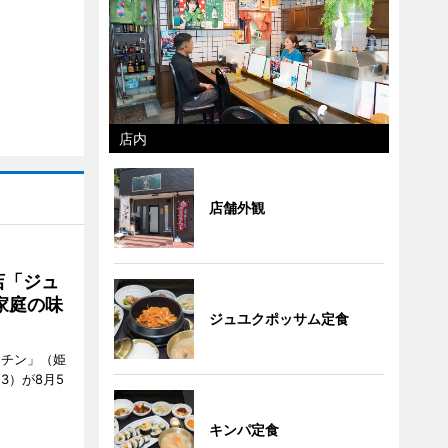
店内
店舗外観
店「ジュ
家庭の味
ジュユクポッサム定食
ッチン」（姫
53）が8月5
キンパ定食