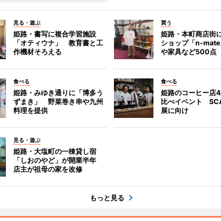
見る・遊ぶ
買う
姫路・書写に複合学習施設
姫路・本町商店街
「オティウナ」 教育書と工
ショップ「n-mat
作機材そろえる
や家具など500点
食べる
食べる
姫路・みゆき通りに「博多う
姫路のコーヒー店
ずまき」 野菜巻き串や九州
比べイベント SC
料理を提供
展に向け
見る・遊ぶ
姫路・大塩町の一棟貸し宿
「しおのやど」が開業半年
店主が祖母の家を改修
もっと見る