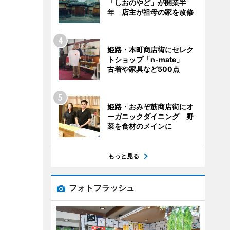
「しおのやど」が開業半
年 店主が祖母の家を改修
姫路・本町商店街にセレク
トショップ「n-mate」
古着や家具など500点
姫路・おみぞ筋商店街にオ
ーガニックダイニング 野
菜を食材のメインに
もっと見る
フォトフラッシュ