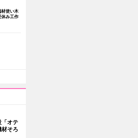
端材使い木
夏休み工作
設「オテ
機材そろ