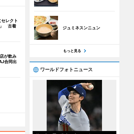
にセレクト
e」 古着
ジュミネスンニュン
もっと見る
4店が飲み
AJ合同出
ワールドフォトニュース