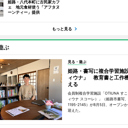
姫路・八代本町に古民家カフ
ェ 地元食材使う「アフタヌ
ーンティー」提供
もっと見る
遊ぶ
見る・遊ぶ
姫路・書写に複合学習施
ィウナ」 教育書と工作
える
会員制複合学習施設「OTIUNA す
ィウナ スコーレ）」（姫路市書写、TE
1195-2145）が8月5日、オープン
迎えた。