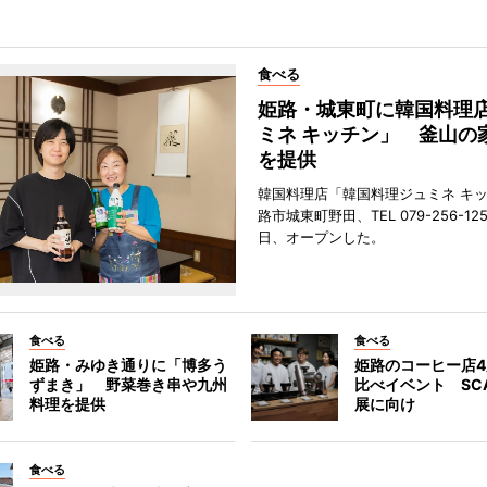
食べる
姫路・城東町に韓国料理
ミネ キッチン」 釜山の
を提供
韓国料理店「韓国料理ジュミネ キ
路市城東町野田、TEL 079-256-12
日、オープンした。
食べる
食べる
姫路・みゆき通りに「博多う
姫路のコーヒー店
ずまき」 野菜巻き串や九州
比べイベント SC
料理を提供
展に向け
食べる