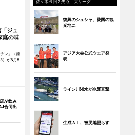
佐々木６回２失点 大リーグ
復興のシュシャ、愛国の観
光地に
店「ジュ
家庭の味
アジア大会公式ウエア発
ッチン」（姫
表
53）が8月5
ライン川渇水が水運直撃
4店が飲み
AJ合同出
生成ＡＩ、被災地照らす