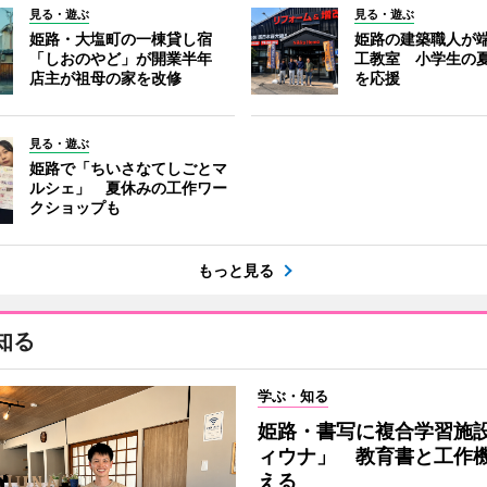
見る・遊ぶ
見る・遊ぶ
姫路・大塩町の一棟貸し宿
姫路の建築職人が
「しおのやど」が開業半年
工教室 小学生の
店主が祖母の家を改修
を応援
見る・遊ぶ
姫路で「ちいさなてしごとマ
ルシェ」 夏休みの工作ワー
クショップも
もっと見る
知る
学ぶ・知る
姫路・書写に複合学習施
ィウナ」 教育書と工作
える