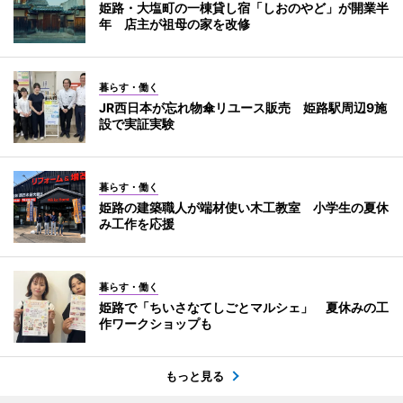
姫路・大塩町の一棟貸し宿「しおのやど」が開業半
年 店主が祖母の家を改修
暮らす・働く
JR西日本が忘れ物傘リユース販売 姫路駅周辺9施
設で実証実験
暮らす・働く
姫路の建築職人が端材使い木工教室 小学生の夏休
み工作を応援
暮らす・働く
姫路で「ちいさなてしごとマルシェ」 夏休みの工
作ワークショップも
もっと見る