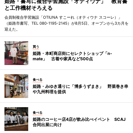
姫路・書写に複合学習施設「オティウナ」 教育書
と工作機材そろえる
会員制複合学習施設「OTIUNA すこーれ（オティウナ スコーレ）」
（姫路市書写、TEL 080-1195-2145）が8月5日、オープンから3カ月を
迎えた。
買う
姫路・本町商店街にセレクトショップ「n-
mate」 古着や家具など500点
食べる
姫路・みゆき通りに「博多うずまき」 野菜巻き串
や九州料理を提供
食べる
姫路のコーヒー店4店が飲み比べイベント SCAJ
合同出展に向け