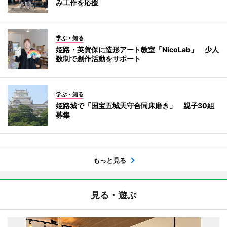
み工作を応援
学ぶ・知る
姫路・英賀保に造形アート教室「NicoLab」 少人
数制で創作活動をサポート
学ぶ・知る
姫路城で「国宝五城天守合同床磨き」 親子30組
募集
もっと見る
見る・遊ぶ