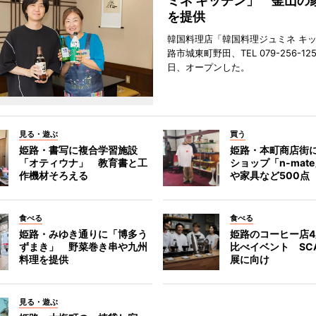
ミネ キッチン」 釜山の
を提供
韓国料理店「韓国料理ジュミネ キ
路市城東町野田、TEL 079-256-12
日、オープンした。
見る・遊ぶ
買う
姫路・書写に複合学習施設
姫路・本町商店街
「オティウナ」 教育書と工
ショップ「n-mat
作機材そろえる
や家具など500点
食べる
食べる
姫路・みゆき通りに「博多う
姫路のコーヒー店
ずまき」 野菜巻き串や九州
比べイベント SC
料理を提供
展に向け
見る・遊ぶ