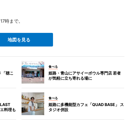
17時まで。
地図を見る
食べる
 「聴こ
姫路・青山にアサイーボウル専門店 若者
が気軽に立ち寄れる場に
食べる
AST
姫路に多機能型カフェ「QUAD BASE」 ス
ジビエ料理も
タジオ併設