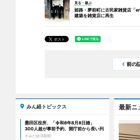
見る・遊ぶ
姫路・夢前町に古民家雑貨店「en
建築を雑貨店に再生
前の
みん経トピックス
最新ニ
墨田区役所、「令和8年8月8日婚」
300人超が事前予約、開庁前から長い列
すみだ経済新聞