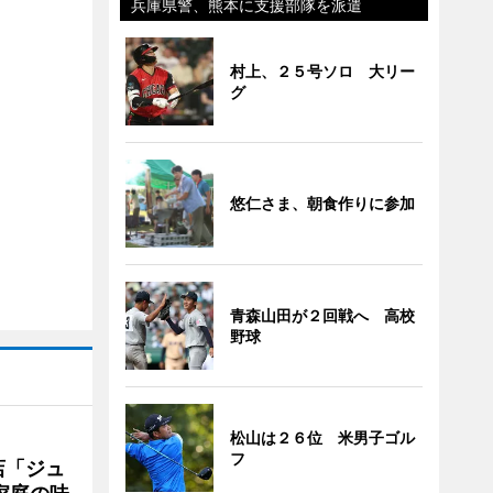
兵庫県警、熊本に支援部隊を派遣
村上、２５号ソロ 大リー
グ
悠仁さま、朝食作りに参加
青森山田が２回戦へ 高校
野球
松山は２６位 米男子ゴル
フ
店「ジュ