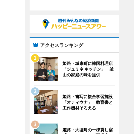
アクセスランキング
姫路・城東町に韓国料理店
「ジュミネ キッチン」 釜
山の家庭の味を提供
姫路・書写に複合学習施設
「オティウナ」 教育書と
工作機材そろえる
姫路・大塩町の一棟貸し宿