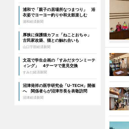
浦和で「親子の居場所なつまつり」 浴
衣姿でヨーヨー釣りや和太鼓楽しむ
浦和経済新聞
厚狭に保護猫カフェ「ねことおちゃ」
古民家改築、猫との触れ合いも
山口宇部経済新聞
文花で学生企画の「すみだタウンミーテ
ィング」 4テーマで意見交換
すみだ経済新聞
沼津発祥の医学研究会「U-TECH」開催
へ 関係者らが沼津市長を表敬訪問
沼津経済新聞