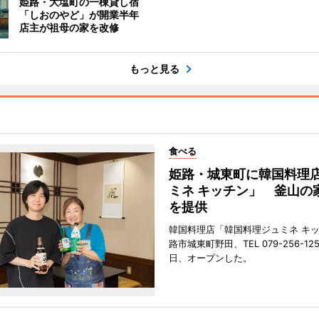
姫路・大塩町の一棟貸し宿
「しおのやど」が開業半年
店主が祖母の家を改修
もっと見る
食べる
姫路・城東町に韓国料理
ミネ キッチン」 釜山の
を提供
韓国料理店「韓国料理ジュミネ キ
路市城東町野田、TEL 079-256-12
日、オープンした。