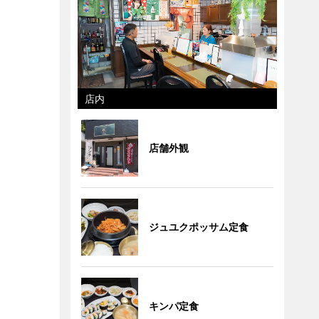
店内
店舗外観
ジュユクポッサム定食
キンパ定食