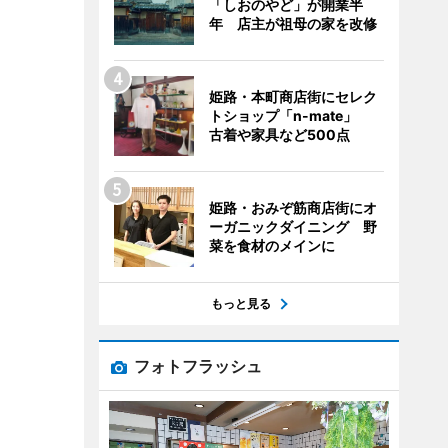
「しおのやど」が開業半
年 店主が祖母の家を改修
姫路・本町商店街にセレク
トショップ「n-mate」
古着や家具など500点
姫路・おみぞ筋商店街にオ
ーガニックダイニング 野
菜を食材のメインに
もっと見る
フォトフラッシュ