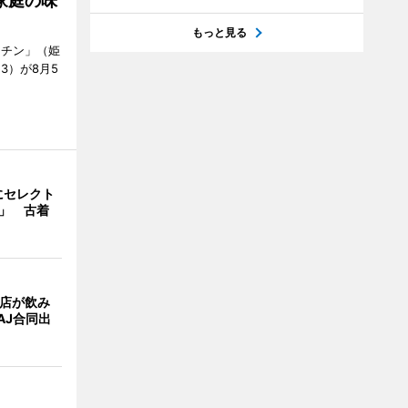
家庭の味
もっと見る
ッチン」（姫
53）が8月5
にセレクト
e」 古着
4店が飲み
AJ合同出