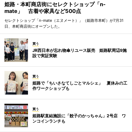
姫路・本町商店街にセレクトショップ「n-
mate」 古着や家具など500点
セレクトショップ「n-mate（エヌメート）」（姫路市本町）が7月31
日、本町商店街にオープンした。
買う
JR西日本が忘れ物傘リユース販売 姫路駅周辺9施
設で実証実験
買う
姫路で「ちいさなてしごとマルシェ」 夏休みの工
作ワークショップも
買う
姫路駅直結施設に「餃子のかっちゃん」2号店 ワ
ンコインランチも