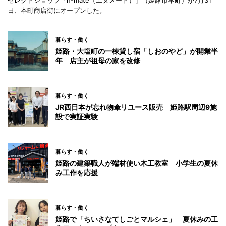
セレクトショップ「n-mate（エヌメート）」（姫路市本町）が7月31
日、本町商店街にオープンした。
暮らす・働く
姫路・大塩町の一棟貸し宿「しおのやど」が開業半
年 店主が祖母の家を改修
暮らす・働く
JR西日本が忘れ物傘リユース販売 姫路駅周辺9施
設で実証実験
暮らす・働く
姫路の建築職人が端材使い木工教室 小学生の夏休
み工作を応援
暮らす・働く
姫路で「ちいさなてしごとマルシェ」 夏休みの工