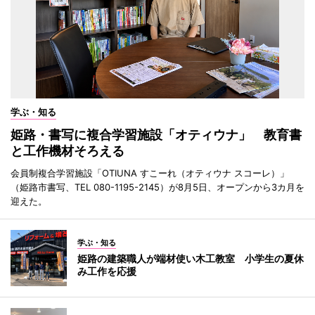
学ぶ・知る
姫路・書写に複合学習施設「オティウナ」 教育書
と工作機材そろえる
会員制複合学習施設「OTIUNA すこーれ（オティウナ スコーレ）」
（姫路市書写、TEL 080-1195-2145）が8月5日、オープンから3カ月を
迎えた。
学ぶ・知る
姫路の建築職人が端材使い木工教室 小学生の夏休
み工作を応援