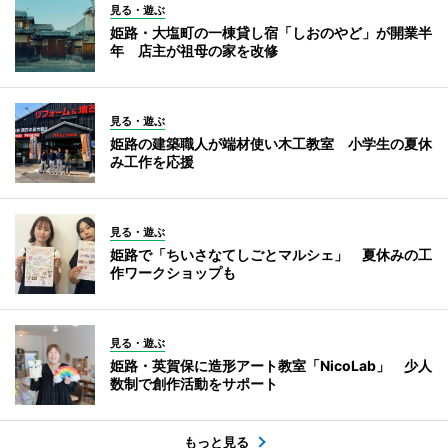
見る・遊ぶ
姫路・大塩町の一棟貸し宿「しおのやど」が開業半
年 店主が祖母の家を改修
見る・遊ぶ
姫路の建築職人が端材使い木工教室 小学生の夏休
み工作を応援
見る・遊ぶ
姫路で「ちいさなてしごとマルシェ」 夏休みの工
作ワークショップも
見る・遊ぶ
姫路・英賀保に造形アート教室「NicoLab」 少人
数制で創作活動をサポート
もっと見る