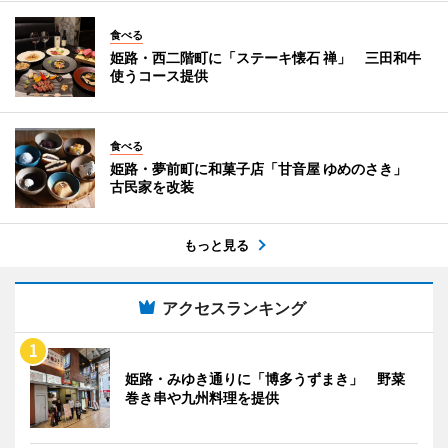
食べる
姫路・西二階町に「ステーキ懐石 禅」 三田和牛
使うコース提供
食べる
姫路・夢前町に和菓子店「甘音屋 ゆめのさき」
古民家を改装
もっと見る
アクセスランキング
姫路・みゆき通りに「博多うずまき」 野菜
巻き串や九州料理を提供