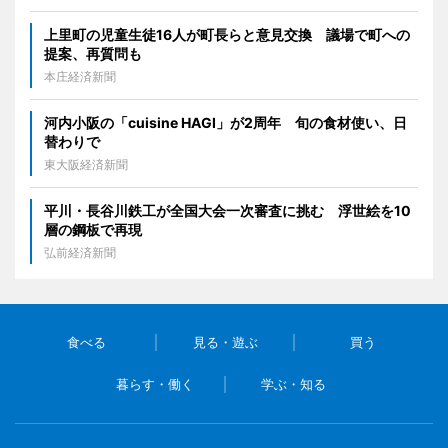
上里町の児童生徒16人が町長らと意見交換 議場で町への
提案、再質問も
本庄経済新聞
河内小阪の「cuisine HAGI」が2周年 旬の食材使い、日
替わりで
東大阪経済新聞
平川・長谷川鉄工が全国大会一次審査に挑む 浮世絵を10
層の鋼板で再現
弘前経済新聞
食べる
見る・遊ぶ
買う
暮らす・働く
学ぶ・知る