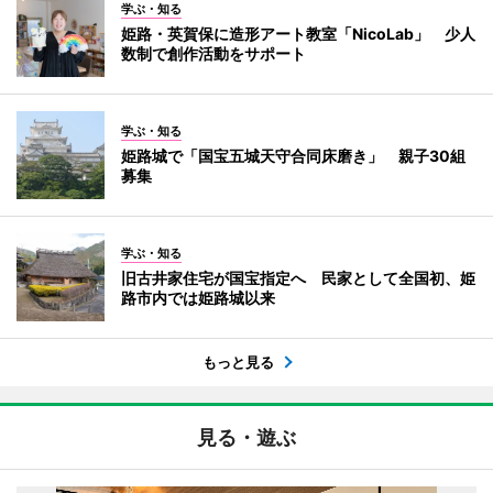
学ぶ・知る
姫路・英賀保に造形アート教室「NicoLab」 少人
数制で創作活動をサポート
学ぶ・知る
姫路城で「国宝五城天守合同床磨き」 親子30組
募集
学ぶ・知る
旧古井家住宅が国宝指定へ 民家として全国初、姫
路市内では姫路城以来
もっと見る
見る・遊ぶ