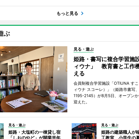
もっと見る
遊ぶ
見る・遊ぶ
姫路・書写に複合学習施
ィウナ」 教育書と工作
える
会員制複合学習施設「OTIUNA す
ィウナ スコーレ）」（姫路市書写、TE
1195-2145）が8月5日、オープン
迎えた。
見る・遊ぶ
見る・遊ぶ
姫路・大塩町の一棟貸し宿
姫路の建築職人が
「しおのやど」が開業半年
工教室 小学生の