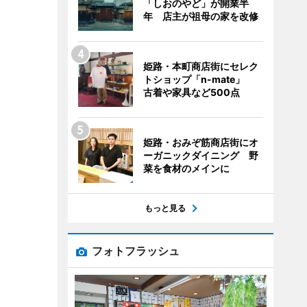
「しおのやど」が開業半
年 店主が祖母の家を改修
姫路・本町商店街にセレク
トショップ「n-mate」
古着や家具など500点
姫路・おみぞ筋商店街にオ
ーガニックダイニング 野
菜を食材のメインに
もっと見る
フォトフラッシュ