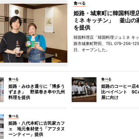
食べる
姫路・城東町に韓国料理
ミネ キッチン」 釜山の
を提供
韓国料理店「韓国料理ジュミネ キ
路市城東町野田、TEL 079-256-12
日、オープンした。
食べる
食べる
姫路・みゆき通りに「博多う
姫路のコーヒー店
ずまき」 野菜巻き串や九州
比べイベント SC
料理を提供
展に向け
食べる
姫路・八代本町に古民家カフ
ェ 地元食材使う「アフタヌ
ーンティー」提供