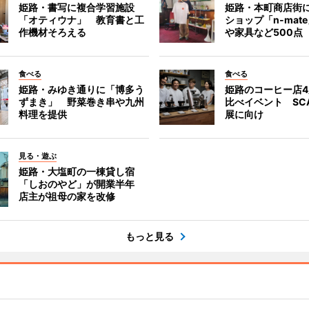
姫路・書写に複合学習施設
姫路・本町商店街
「オティウナ」 教育書と工
ショップ「n-mat
作機材そろえる
や家具など500点
食べる
食べる
姫路・みゆき通りに「博多う
姫路のコーヒー店
ずまき」 野菜巻き串や九州
比べイベント SC
料理を提供
展に向け
見る・遊ぶ
姫路・大塩町の一棟貸し宿
「しおのやど」が開業半年
店主が祖母の家を改修
もっと見る