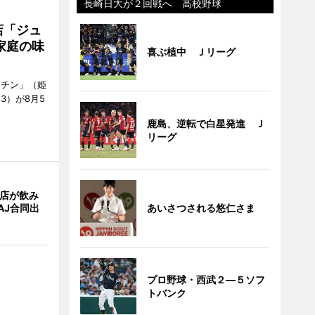
長崎日大が２回戦へ 高校野球
店「ジュ
家庭の味
喜ぶ植中 Ｊリーグ
ッチン」（姫
53）が8月5
鹿島、逆転で白星発進 Ｊ
リーグ
4店が飲み
あいさつされる悠仁さま
AJ合同出
プロ野球・西武２―５ソフ
トバンク