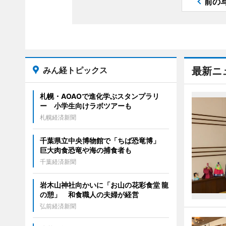
前の
みん経トピックス
最新ニ
札幌・AOAOで進化学ぶスタンプラリ
ー 小学生向けラボツアーも
札幌経済新聞
千葉県立中央博物館で「ちば恐竜博」
巨大肉食恐竜や海の捕食者も
千葉経済新聞
岩木山神社向かいに「お山の花彩食堂 龍
の憩」 和食職人の夫婦が経営
弘前経済新聞