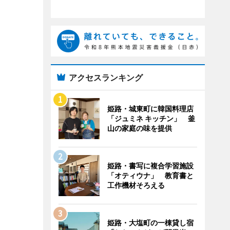
アクセスランキング
姫路・城東町に韓国料理店
「ジュミネ キッチン」 釜
山の家庭の味を提供
姫路・書写に複合学習施設
「オティウナ」 教育書と
工作機材そろえる
姫路・大塩町の一棟貸し宿