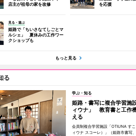
店主が祖母の家を改修
を応援
見る・遊ぶ
姫路で「ちいさなてしごとマ
ルシェ」 夏休みの工作ワー
クショップも
もっと見る
知る
学ぶ・知る
姫路・書写に複合学習施
ィウナ」 教育書と工作
える
会員制複合学習施設「OTIUNA す
ィウナ スコーレ）」（姫路市書写、TE