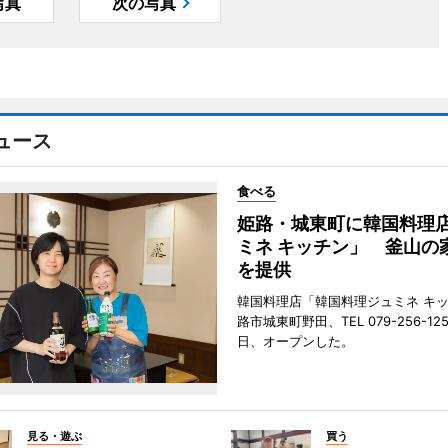
写真
次の写真
ュース
食べる
姫路・城東町に韓国料理
ミネ キッチン」 釜山の
を提供
韓国料理店「韓国料理ジュミネ キ
路市城東町野田、TEL 079-256-12
日、オープンした。
見る・遊ぶ
買う