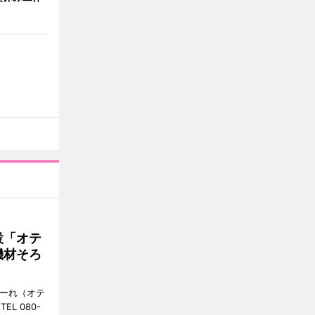
設「オテ
機材そろ
こーれ（オテ
L 080-