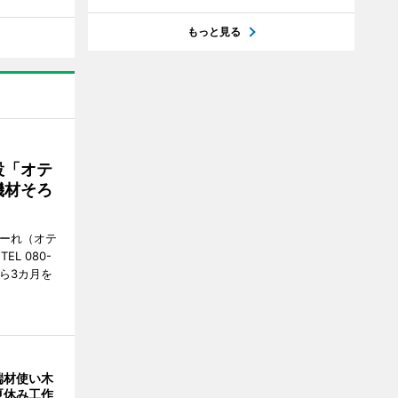
もっと見る
設「オテ
機材そろ
こーれ（オテ
L 080-
から3カ月を
端材使い木
夏休み工作