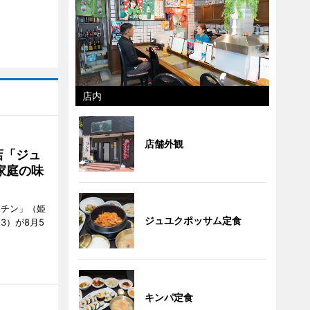
店内
店舗外観
店「ジュ
家庭の味
ッチン」（姫
ジュユクポッサム定食
53）が8月5
キンパ定食