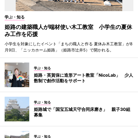
学ぶ・知る
姫路の建築職人が端材使い木工教室 小学生の夏休
み工作を応援
小学生を対象にしたイベント「まちの職人と作る 夏休み木工教室」が8
月9日、「ニッカホーム姫路」（姫路市辻井5）で開かれる。
学ぶ・知る
姫路・英賀保に造形アート教室「NicoLab」 少人
数制で創作活動をサポート
学ぶ・知る
姫路城で「国宝五城天守合同床磨き」 親子30組
募集
学ぶ・知る