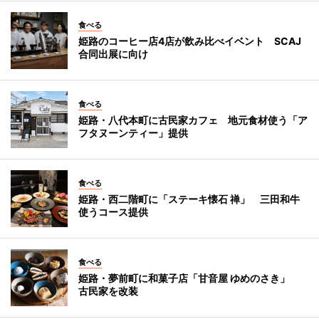
食べる
姫路のコーヒー店4店が飲み比べイベント SCAJ
合同出展に向け
食べる
姫路・八代本町に古民家カフェ 地元食材使う「ア
フタヌーンティー」提供
食べる
姫路・西二階町に「ステーキ懐石 禅」 三田和牛
使うコース提供
食べる
姫路・夢前町に和菓子店「甘音屋 ゆめのさき」
古民家を改装