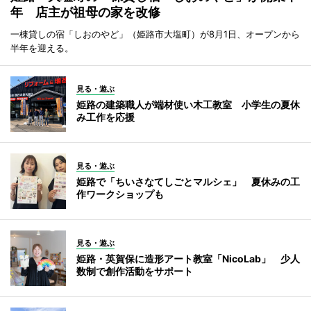
年 店主が祖母の家を改修
一棟貸しの宿「しおのやど」（姫路市大塩町）が8月1日、オープンから
半年を迎える。
見る・遊ぶ
姫路の建築職人が端材使い木工教室 小学生の夏休
み工作を応援
見る・遊ぶ
姫路で「ちいさなてしごとマルシェ」 夏休みの工
作ワークショップも
見る・遊ぶ
姫路・英賀保に造形アート教室「NicoLab」 少人
数制で創作活動をサポート