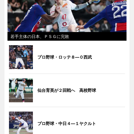
若手主体の日本、ＰＳＧに完敗
プロ野球・ロッテ８―０西武
仙台育英が２回戦へ 高校野球
プロ野球・中日４―１ヤクルト