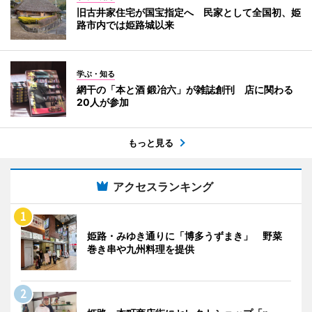
旧古井家住宅が国宝指定へ 民家として全国初、姫
路市内では姫路城以来
学ぶ・知る
網干の「本と酒 鍛冶六」が雑誌創刊 店に関わる
20人が参加
もっと見る
アクセスランキング
姫路・みゆき通りに「博多うずまき」 野菜
巻き串や九州料理を提供