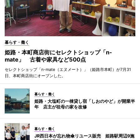
暮らす・働く
姫路・本町商店街にセレクトショップ「n-
mate」 古着や家具など500点
セレクトショップ「n-mate（エヌメート）」（姫路市本町）が7月31
日、本町商店街にオープンした。
暮らす・働く
姫路・大塩町の一棟貸し宿「しおのやど」が開業半
年 店主が祖母の家を改修
暮らす・働く
JR西日本が忘れ物傘リユース販売 姫路駅周辺9施