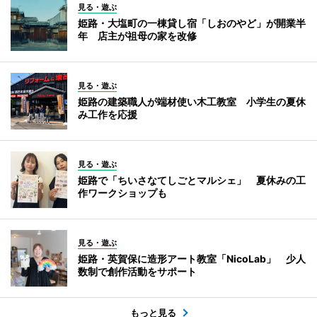
見る・遊ぶ
姫路・大塩町の一棟貸し宿「しおのやど」が開業半
年 店主が祖母の家を改修
見る・遊ぶ
姫路の建築職人が端材使い木工教室 小学生の夏休
み工作を応援
見る・遊ぶ
姫路で「ちいさなてしごとマルシェ」 夏休みの工
作ワークショップも
見る・遊ぶ
姫路・英賀保に造形アート教室「NicoLab」 少人
数制で創作活動をサポート
もっと見る