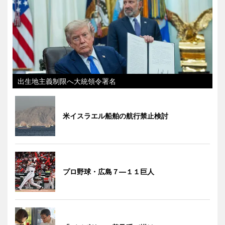
出生地主義制限へ大統領令署名
米イスラエル船舶の航行禁止検討
プロ野球・広島７―１１巨人