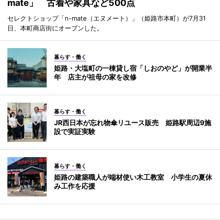
mate」 古着や家具など500点
セレクトショップ「n-mate（エヌメート）」（姫路市本町）が7月31
日、本町商店街にオープンした。
暮らす・働く
姫路・大塩町の一棟貸し宿「しおのやど」が開業半
年 店主が祖母の家を改修
暮らす・働く
JR西日本が忘れ物傘リユース販売 姫路駅周辺9施
設で実証実験
暮らす・働く
姫路の建築職人が端材使い木工教室 小学生の夏休
み工作を応援