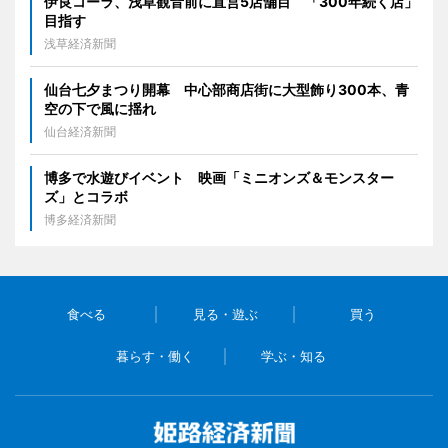
伊良コーラ、浅草観音前に直営5店舗目 「300年続く店」
目指す
浅草経済新聞
仙台七夕まつり開幕 中心部商店街に大型飾り300本、青
空の下で風に揺れ
仙台経済新聞
博多で水遊びイベント 映画「ミニオンズ＆モンスター
ズ」とコラボ
博多経済新聞
食べる
見る・遊ぶ
買う
暮らす・働く
学ぶ・知る