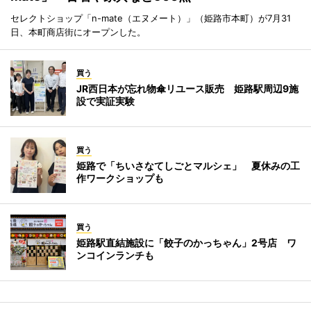
セレクトショップ「n-mate（エヌメート）」（姫路市本町）が7月31
日、本町商店街にオープンした。
買う
JR西日本が忘れ物傘リユース販売 姫路駅周辺9施
設で実証実験
買う
姫路で「ちいさなてしごとマルシェ」 夏休みの工
作ワークショップも
買う
姫路駅直結施設に「餃子のかっちゃん」2号店 ワ
ンコインランチも