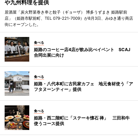
や九州料理を提供
居酒屋「炭火野菜巻き串と餃子（ギョーザ） 博多うずまき 姫路駅前
店」（姫路市駅前町、TEL 079-221-7009）が8月3日、みゆき通り商店
街にオープンした。
食べる
姫路のコーヒー店4店が飲み比べイベント SCAJ
合同出展に向け
食べる
姫路・八代本町に古民家カフェ 地元食材使う「ア
フタヌーンティー」提供
食べる
姫路・西二階町に「ステーキ懐石 禅」 三田和牛
使うコース提供