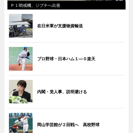
Ｐ１哨戒機、ジブチへ出発
在日米軍が支援物資輸送
プロ野球・日本ハム１―０楽天
内閣・党人事、説明避ける
岡山学芸館が２回戦へ 高校野球