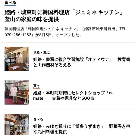
食べる
姫路・城東町に韓国料理店「ジュミネ キッチン」
釜山の家庭の味を提供
韓国料理店「韓国料理ジュミネ キッチン」（姫路市城東町野田、TEL
079-256-1253）が8月5日、オープンした。
見る・遊ぶ
姫路・書写に複合学習施設「オティウナ」 教育書
と工作機材そろえる
買う
姫路・本町商店街にセレクトショップ「n-
mate」 古着や家具など500点
食べる
姫路・みゆき通りに「博多うずまき」 野菜巻き串
や九州料理を提供