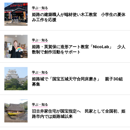
学ぶ・知る
姫路の建築職人が端材使い木工教室 小学生の夏休
み工作を応援
学ぶ・知る
姫路・英賀保に造形アート教室「NicoLab」 少人
数制で創作活動をサポート
学ぶ・知る
姫路城で「国宝五城天守合同床磨き」 親子30組
募集
学ぶ・知る
旧古井家住宅が国宝指定へ 民家として全国初、姫
路市内では姫路城以来