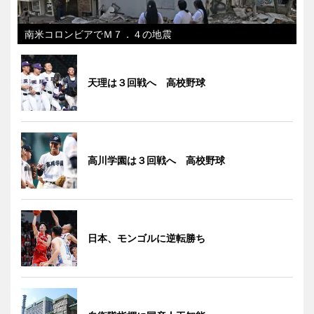
南米コロンビアでＭ７．４の地震
天理は３回戦へ 高校野球
高川学園は３回戦へ 高校野球
日本、モンゴルに逆転勝ち