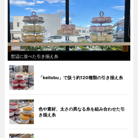
窓辺に並べた引き揃え糸
「keitobu」で扱う約120種類の引き揃え糸
色や素材、太さの異なる糸を組み合わせた引
き揃え糸