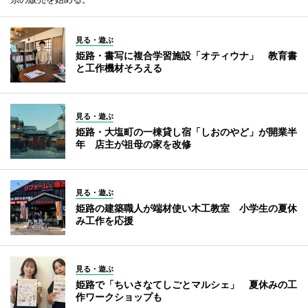
見る・遊ぶ
姫路・書写に複合学習施設「オティウナ」 教育書
と工作機材そろえる
見る・遊ぶ
姫路・大塩町の一棟貸し宿「しおのやど」が開業半
年 店主が祖母の家を改修
見る・遊ぶ
姫路の建築職人が端材使い木工教室 小学生の夏休
み工作を応援
見る・遊ぶ
姫路で「ちいさなてしごとマルシェ」 夏休みの工
作ワークショップも