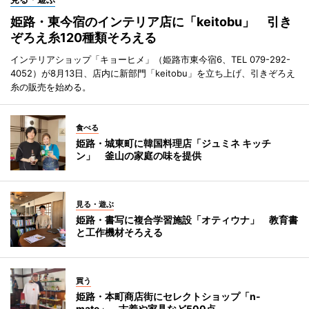
姫路・東今宿のインテリア店に「keitobu」 引き
ぞろえ糸120種類そろえる
インテリアショップ「キョーヒメ」（姫路市東今宿6、TEL 079-292-
4052）が8月13日、店内に新部門「keitobu」を立ち上げ、引きぞろえ
糸の販売を始める。
食べる
姫路・城東町に韓国料理店「ジュミネ キッチ
ン」 釜山の家庭の味を提供
見る・遊ぶ
姫路・書写に複合学習施設「オティウナ」 教育書
と工作機材そろえる
買う
姫路・本町商店街にセレクトショップ「n-
mate」 古着や家具など500点