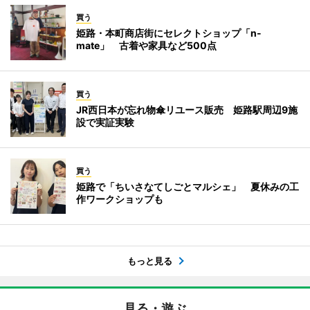
買う
姫路・本町商店街にセレクトショップ「n-
mate」 古着や家具など500点
買う
JR西日本が忘れ物傘リユース販売 姫路駅周辺9施
設で実証実験
買う
姫路で「ちいさなてしごとマルシェ」 夏休みの工
作ワークショップも
もっと見る
見る・遊ぶ