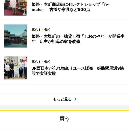
姫路・本町商店街にセレクトショップ「n-
mate」 古着や家具など500点
暮らす・働く
姫路・大塩町の一棟貸し宿「しおのやど」が開業半
年 店主が祖母の家を改修
暮らす・働く
JR西日本が忘れ物傘リユース販売 姫路駅周辺9施
設で実証実験
もっと見る
買う