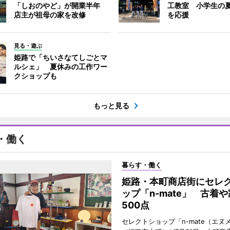
「しおのやど」が開業半年
工教室 小学生の
店主が祖母の家を改修
を応援
見る・遊ぶ
姫路で「ちいさなてしごとマ
ルシェ」 夏休みの工作ワー
クショップも
もっと見る
・働く
暮らす・働く
姫路・本町商店街にセレ
ップ「n-mate」 古着
500点
セレクトショップ「n-mate（エヌ