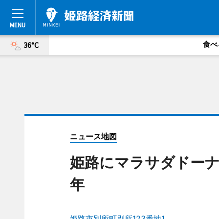
食べ
36°C
ニュース地図
姫路にマラサダドーナ
年
姫路市別所町別所123番地1