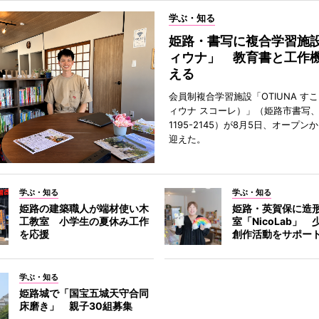
学ぶ・知る
姫路・書写に複合学習施
ィウナ」 教育書と工作
える
会員制複合学習施設「OTIUNA す
ィウナ スコーレ）」（姫路市書写、TE
1195-2145）が8月5日、オープン
迎えた。
学ぶ・知る
学ぶ・知る
姫路の建築職人が端材使い木
姫路・英賀保に造
工教室 小学生の夏休み工作
室「NicoLab」
を応援
創作活動をサポー
学ぶ・知る
姫路城で「国宝五城天守合同
床磨き」 親子30組募集