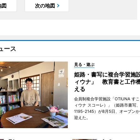
地図
次の地図
ュース
見る・遊ぶ
姫路・書写に複合学習施
ィウナ」 教育書と工作
える
会員制複合学習施設「OTIUNA す
ィウナ スコーレ）」（姫路市書写、TE
1195-2145）が8月5日、オープン
迎えた。