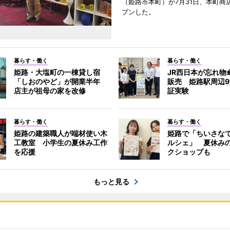
（姫路市本町）が7月31日、本町商
プンした。
暮らす・働く
暮らす・働く
姫路・大塩町の一棟貸し宿
JR西日本が忘れ物
「しおのやど」が開業半年
販売 姫路駅周辺
店主が祖母の家を改修
証実験
暮らす・働く
暮らす・働く
姫路の建築職人が端材使い木
姫路で「ちいさな
工教室 小学生の夏休み工作
ルシェ」 夏休み
を応援
クショップも
もっと見る