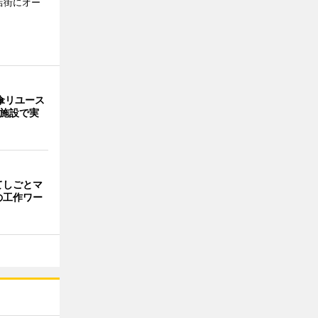
店街にオー
傘リユース
9施設で実
てしごとマ
の工作ワー