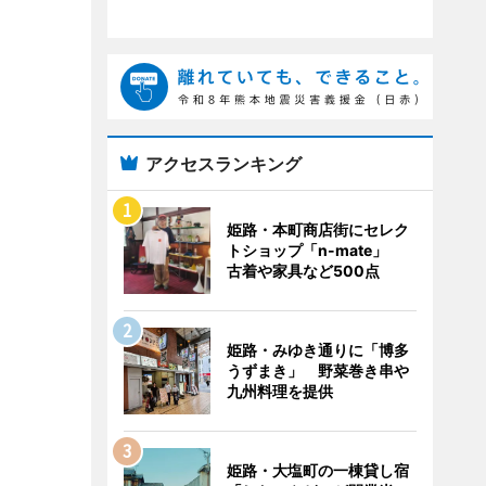
アクセスランキング
姫路・本町商店街にセレク
トショップ「n-mate」
古着や家具など500点
姫路・みゆき通りに「博多
うずまき」 野菜巻き串や
九州料理を提供
姫路・大塩町の一棟貸し宿