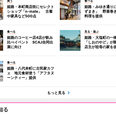
買う
食べる
姫路・本町商店街にセレクト
姫路・みゆき通り
ショップ「n-mate」 古着
ずまき」 野菜巻
や家具など500点
料理を提供
食べる
見る・遊ぶ
姫路のコーヒー店4店が飲み
姫路・大塩町の一
比べイベント SCAJ合同出
「しおのやど」が
展に向け
店主が祖母の家を
食べる
姫路・八代本町に古民家カフ
ェ 地元食材使う「アフタヌ
ーンティー」提供
もっと見る
知る