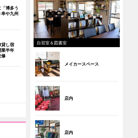
に「博多う
き串や九州
自習室＆図書室
棟貸し宿
開業半年
改修
メイカースペース
店内
店内