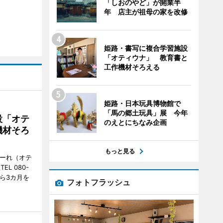
「しおのやど」が開業半
年 店主が祖母の家を改修
姫路・書写に複合学習施設
「オティウナ」 教育書と
工作機材そろえる
姫路・日本玩具博物館で
「馬の郷土玩具」展 今年
設「オテ
のえとにちなみ企画
機材そろ
もっと見る
こーれ（オテ
L 080-
から3カ月を
フォトフラッシュ