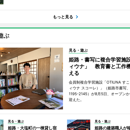
もっと見る
遊ぶ
見る・遊ぶ
姫路・書写に複合学習施
ィウナ」 教育書と工作
える
会員制複合学習施設「OTIUNA す
ィウナ スコーレ）」（姫路市書写、TE
1195-2145）が8月5日、オープン
迎えた。
見る・遊ぶ
見る・遊ぶ
姫路・大塩町の一棟貸し宿
姫路の建築職人が