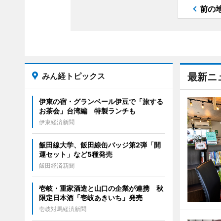
前の
みん経トピックス
最新ニ
伊東の宿・グランベール伊豆で「旅する
お茶会」台湾編 特製ランチも
伊東経済新聞
飯田線大学、飯田線缶バッジ第2弾「開
運セット」など5種発売
飯田経済新聞
壱岐・重家酒造と山口の企業が連携 秋
限定日本酒「壱岐あきいち」発売
壱岐対馬経済新聞