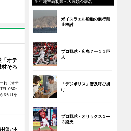
出生地主義制限へ大統領令署名
米イスラエル船舶の航行禁
止検討
プロ野球・広島７―１１巨
人
設「オテ
機材そろ
こーれ（オテ
「デジポリス」普及呼び掛
L 080-
け
から3カ月を
プロ野球・オリックス１―
３楽天
端材使い木