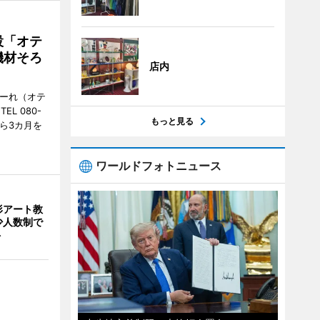
設「オテ
機材そろ
店内
こーれ（オテ
L 080-
もっと見る
から3カ月を
ワールドフォトニュース
形アート教
 少人数制で
ト